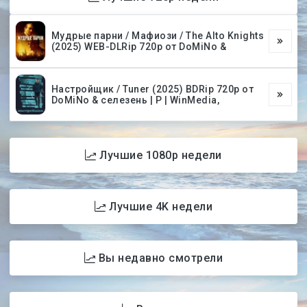
Мудрые парни / Мафиози / The Alto Knights
(2025) WEB-DLRip 720p от DoMiNo &
Настройщик / Tuner (2025) BDRip 720p от
DoMiNo & селезень | P | WinMedia,
Лучшие 1080p недели
Лучшие 4K недели
Вы недавно смотрели