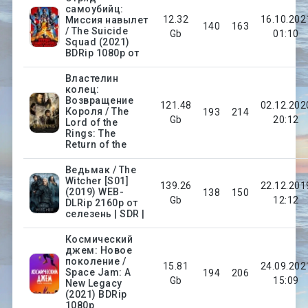
самоубийц:
12.32
16.10.202
Миссия навылет
140
163
/ The Suicide
Gb
01:10
Squad (2021)
BDRip 1080p от
Властелин
колец:
Возвращение
121.48
02.12.202
Короля / The
193
214
Gb
20:12
Lord of the
Rings: The
Return of the
Ведьмак / The
Witcher [S01]
139.26
22.12.201
(2019) WEB-
138
150
Gb
12:12
DLRip 2160p от
селезень | SDR |
Космический
джем: Новое
поколение /
15.81
24.09.202
Space Jam: A
194
206
Gb
15:09
New Legacy
(2021) BDRip
1080p