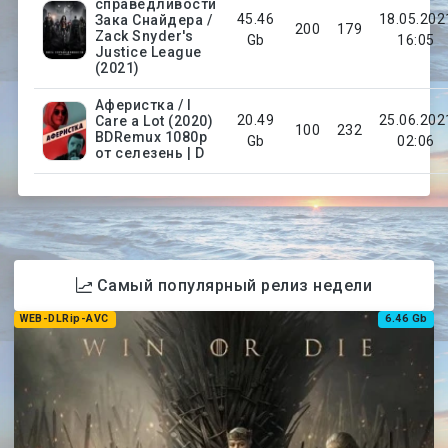
справедливости
45.46
18.05.202
Зака Снайдера /
200
179
Zack Snyder's
Gb
16:05
Justice League
(2021)
Аферистка / I
20.49
25.06.202
Care a Lot (2020)
100
232
BDRemux 1080p
Gb
02:06
от селезень | D
Самый популярный релиз недели
WEB-DLRip-AVC
6.46 Gb