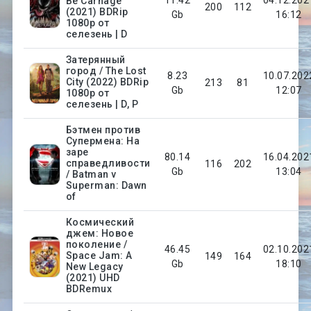
Be Carnage
200
112
(2021) BDRip
Gb
16:12
1080p от
селезень | D
Затерянный
город / The Lost
8.23
10.07.202
City (2022) BDRip
213
81
Gb
12:07
1080p от
селезень | D, P
Бэтмен против
Супермена: На
заре
80.14
16.04.202
справедливости
116
202
Gb
13:04
/ Batman v
Superman: Dawn
of
Космический
джем: Новое
поколение /
46.45
02.10.202
Space Jam: A
149
164
Gb
18:10
New Legacy
(2021) UHD
BDRemux