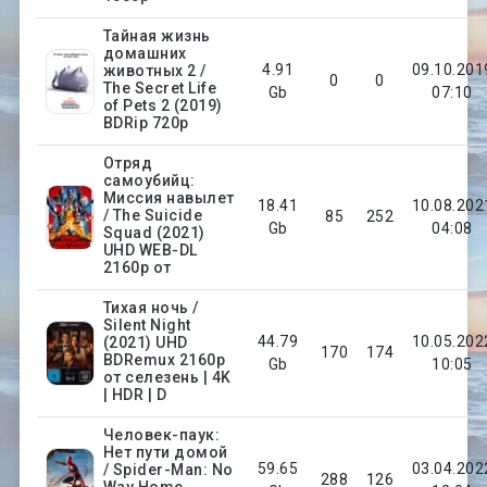
Тайная жизнь
домашних
4.91
09.10.201
животных 2 /
0
0
The Secret Life
Gb
07:10
of Pets 2 (2019)
BDRip 720p
Отряд
самоубийц:
Миссия навылет
18.41
10.08.202
/ The Suicide
85
252
Gb
04:08
Squad (2021)
UHD WEB-DL
2160p от
Тихая ночь /
Silent Night
44.79
10.05.202
(2021) UHD
170
174
BDRemux 2160p
Gb
10:05
от селезень | 4K
| HDR | D
Человек-паук:
Нет пути домой
59.65
03.04.202
/ Spider-Man: No
288
126
Way Home