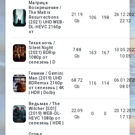
Матрица:
Воскрешение /
The Matrix
21.19
26.12.202
Resurrections
106
198
Gb
22:12
(2021) UHD WEB-
DL-HEVC 2160p
от
Тихая ночь /
Silent Night
7.88
10.05.202
(2021) BDRip
163
167
Gb
10:05
1080p от
селезень | D
Гемини / Gemini
Man (2019) UHD
68.72
06.01.202
BDRemux 2160p
116
114
Gb
08:01
от селезень | 4K
| HDR | Dolby
Ведьмак / The
Witcher [S01]
22.09
20.12.201
(2019) WEB-DL-
0
0
Gb
17:12
HEVC 1080p от
селезень | HDR |
Отряд