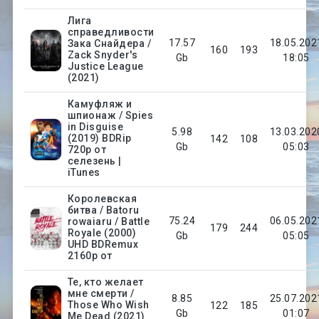
Лига
справедливости
17.57
18.05.202
Зака Снайдера /
160
193
Zack Snyder's
Gb
18:05
Justice League
(2021)
Камуфляж и
шпионаж / Spies
in Disguise
5.98
13.03.202
(2019) BDRip
142
108
Gb
05:03
720p от
селезень |
iTunes
Королевская
битва / Batoru
75.24
06.05.202
rowaiaru / Battle
179
244
Royale (2000)
Gb
05:05
UHD BDRemux
2160p от
Те, кто желает
мне смерти /
8.85
25.07.202
Those Who Wish
122
185
Gb
01:07
Me Dead (2021)