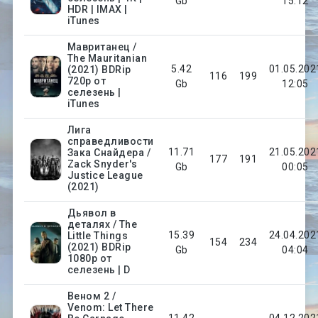
Gb
15:12
HDR | IMAX |
iTunes
Мавританец /
The Mauritanian
5.42
01.05.202
(2021) BDRip
116
199
720p от
Gb
12:05
селезень |
iTunes
Лига
справедливости
11.71
21.05.202
Зака Снайдера /
177
191
Zack Snyder's
Gb
00:05
Justice League
(2021)
Дьявол в
деталях / The
15.39
24.04.202
Little Things
154
234
(2021) BDRip
Gb
04:04
1080p от
селезень | D
Веном 2 /
Venom: Let There
11.42
04.12.202