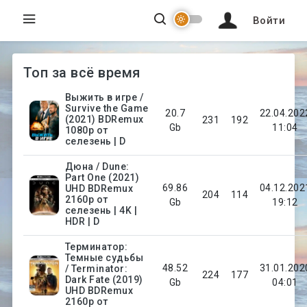
Войти
Топ за всё время
Выжить в игре /
Survive the Game
20.7
22.04.202
(2021) BDRemux
231
192
Gb
11:04
1080p от
селезень | D
Дюна / Dune:
Part One (2021)
69.86
04.12.202
UHD BDRemux
204
114
2160p от
Gb
19:12
селезень | 4K |
HDR | D
Терминатор:
Темные судьбы
48.52
31.01.202
/ Terminator:
224
177
Dark Fate (2019)
Gb
04:01
UHD BDRemux
2160p от