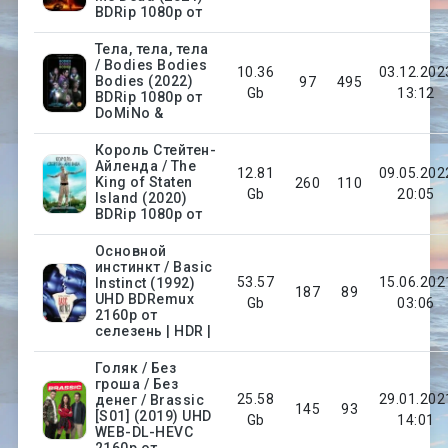
BDRip 1080p от
Тела, тела, тела
/ Bodies Bodies
10.36
03.12.202
Bodies (2022)
97
495
Gb
13:12
BDRip 1080p от
DoMiNo &
Король Стейтен-
Айленда / The
12.81
09.05.202
King of Staten
260
110
Gb
20:05
Island (2020)
BDRip 1080p от
Основной
инстинкт / Basic
53.57
15.06.202
Instinct (1992)
187
89
UHD BDRemux
Gb
03:06
2160p от
селезень | HDR |
Голяк / Без
гроша / Без
25.58
29.01.202
денег / Brassic
145
93
[S01] (2019) UHD
Gb
14:01
WEB-DL-HEVC
2160p от