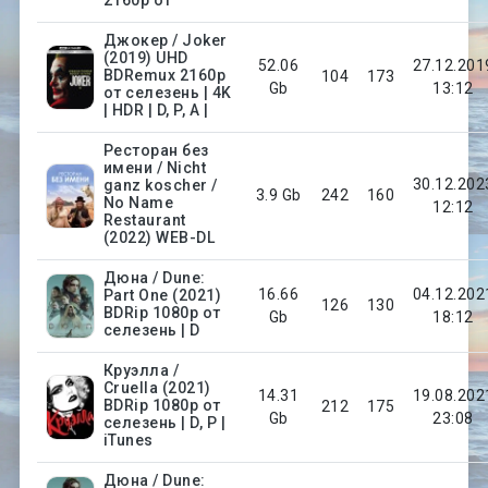
Джокер / Joker
(2019) UHD
52.06
27.12.201
BDRemux 2160p
104
173
Gb
13:12
от селезень | 4K
| HDR | D, P, A |
Ресторан без
имени / Nicht
30.12.202
ganz koscher /
3.9 Gb
242
160
No Name
12:12
Restaurant
(2022) WEB-DL
Дюна / Dune:
16.66
04.12.202
Part One (2021)
126
130
BDRip 1080p от
Gb
18:12
селезень | D
Круэлла /
Cruella (2021)
14.31
19.08.202
BDRip 1080p от
212
175
Gb
23:08
селезень | D, P |
iTunes
Дюна / Dune: