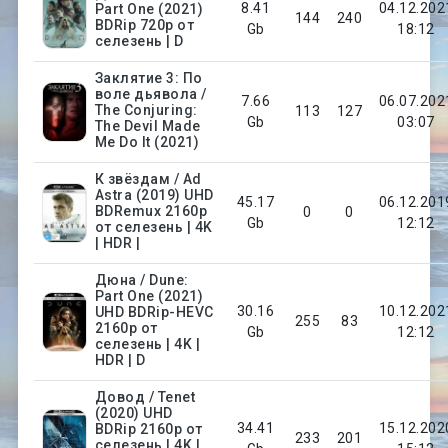
8.41
04.12.202
Part One (2021)
144
240
BDRip 720p от
Gb
18:12
селезень | D
Заклятие 3: По
воле дьявола /
7.66
06.07.202
The Conjuring:
113
127
Gb
03:07
The Devil Made
Me Do It (2021)
К звёздам / Ad
Astra (2019) UHD
45.17
06.12.201
BDRemux 2160p
0
0
Gb
12:12
от селезень | 4K
| HDR |
Дюна / Dune:
Part One (2021)
30.16
10.12.202
UHD BDRip-HEVC
255
83
2160p от
Gb
12:12
селезень | 4K |
HDR | D
Довод / Tenet
(2020) UHD
34.41
15.12.202
BDRip 2160p от
233
201
селезень | 4K |