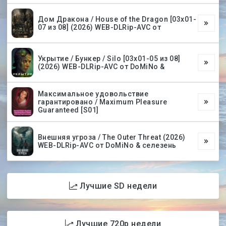
Дом Дракона / House of the Dragon [03х01-
07 из 08] (2026) WEB-DLRip-AVC от
Укрытие / Бункер / Silo [03х01-05 из 08]
(2026) WEB-DLRip-AVC от DoMiNo &
Максимальное удовольствие
гарантировано / Maximum Pleasure
Guaranteed [S01]
Внешняя угроза / The Outer Threat (2026)
WEB-DLRip-AVC от DoMiNo & селезень
Лучшие SD недели
Лучшие 720p недели