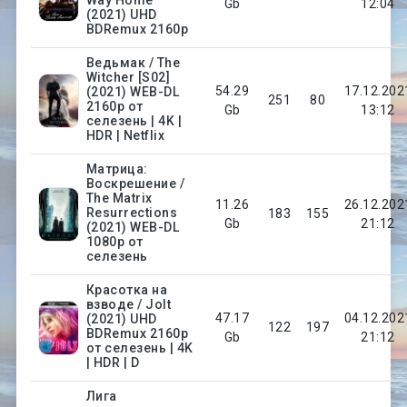
Gb
12:04
(2021) UHD
BDRemux 2160p
Ведьмак / The
Witcher [S02]
54.29
17.12.202
(2021) WEB-DL
251
80
2160p от
Gb
13:12
селезень | 4K |
HDR | Netflix
Матрица:
Воскрешение /
The Matrix
11.26
26.12.202
Resurrections
183
155
Gb
21:12
(2021) WEB-DL
1080p от
селезень
Красотка на
взводе / Jolt
47.17
04.12.202
(2021) UHD
122
197
BDRemux 2160p
Gb
21:12
от селезень | 4K
| HDR | D
Лига