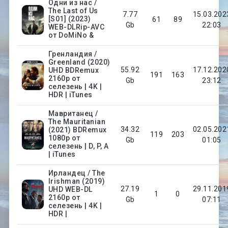
Одни из нас /
The Last of Us
7.77
15.03.202
[S01] (2023)
61
89
Gb
22:03
WEB-DLRip-AVC
от DoMiNo &
Гренландия /
Greenland (2020)
55.92
17.12.202
UHD BDRemux
191
163
2160p от
Gb
23:12
селезень | 4K |
HDR | iTunes
Мавританец /
The Mauritanian
34.32
02.05.202
(2021) BDRemux
119
203
1080p от
Gb
01:05
селезень | D, P, A
| iTunes
Ирландец / The
Irishman (2019)
27.19
29.11.201
UHD WEB-DL
1
0
2160p от
Gb
07:11
селезень | 4K |
HDR |