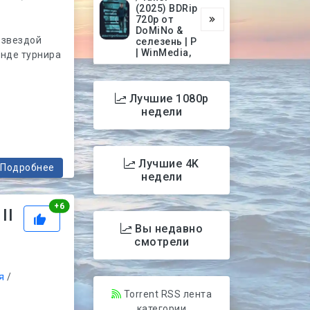
(2025) BDRip
720p от
DoMiNo &
 звездой
селезень | P
| WinMedia,
нде турнира
Лучшие 1080p
недели
Лучшие 4K
Подробнее
недели
Рейтинг
+
6
II
Вы недавно
смотрели
я
/
Torrent RSS лента
категории