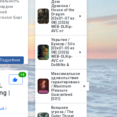
реальность
Дом
Дракона /
онардом
House of the
ной.
Dragon
-геолог Берт
[03х01-07 из
08] (2026)
WEB-DLRip-
AVC от
Укрытие /
Бункер / Silo
[03х01-05 из
08] (2026)
WEB-DLRip-
Подробнее
AVC от
DoMiNo &
Максимальное
Рейтинг
+
4
удовольствие
гарантировано
L
/ Maximum
Pleasure
ng |
Guaranteed
[S01]
Внешняя
ый
/
угроза / The
Outer Threat