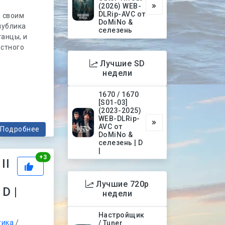
(2026) WEB-
DLRip-AVC от
д своим
DoMiNo &
публика
селезень
танцы, и
стного
Лучшие SD
недели
1670 / 1670
[S01-03]
(2023-2025)
WEB-DLRip-
AVC от
Подробнее
DoMiNo &
селезень | D
|
Рейтинг
+
3
II
Лучшие 720p
 D |
недели
Настройщик
тика
/
/ Tuner