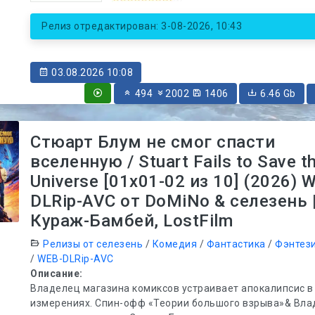
Релиз отредактирован: 3-08-2026, 10:43
03.08.2026 10:08
494
2002
1406
6.46 Gb
Стюарт Блум не смог спасти
вселенную / Stuart Fails to Save t
Universe [01x01-02 из 10] (2026) 
DLRip-AVC от DoMiNo & селезень 
Кураж-Бамбей, LostFilm
Релизы от селезень
/
Комедия
/
Фантастика
/
Фэнтез
/
WEB-DLRip-AVC
Описание:
Владелец магазина комиксов устраивает апокалипсис в
измерениях. Спин-офф «Теории большого взрыва»& Вл