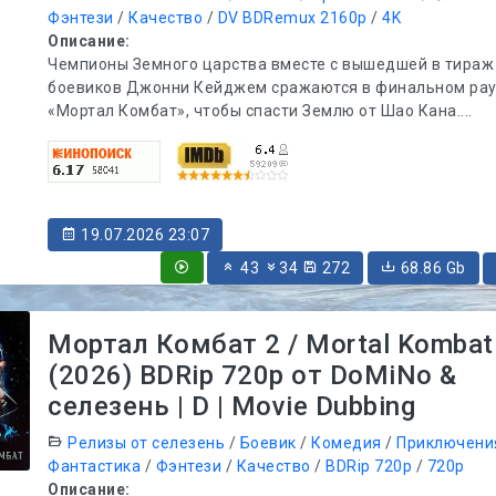
Фэнтези
/
Качество
/
DV BDRemux 2160p
/
4K
Описание:
Чемпионы Земного царства вместе с вышедшей в тираж
боевиков Джонни Кейджем сражаются в финальном рау
«Мортал Комбат», чтобы спасти Землю от Шао Кана....
19.07.2026 23:07
43
34
272
68.86 Gb
Мортал Комбат 2 / Mortal Kombat 
(2026) BDRip 720p от DoMiNo &
селезень | D | Movie Dubbing
Релизы от селезень
/
Боевик
/
Комедия
/
Приключени
Фантастика
/
Фэнтези
/
Качество
/
BDRip 720p
/
720p
Описание: