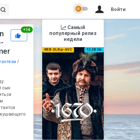
Войти
Самый
Рейтинг
+
14
n
популярный релиз
недели
-
mer
WEB-DLRip-AVC
12.28 Gb
Фэнтези
/
ду
й сын
иться
ом
ытается
двкушающего