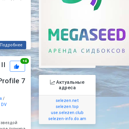
Подробнее
Рейтинг
+
4
II
rofile 7
Актуальные
адреса
я
/
selezen.net
/
DV
selezen.top
use.selezen.club
selezen-info.do.am
 звездой
нде турнира