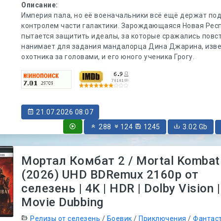
Описание:
Империя пала, но её военачальники всё ещё держат по
контролем части галактики. Зарождающаяся Новая Рес
пытается защитить идеалы, за которые сражались повс
нанимает для задания мандалорца Дина Джарина, изве
охотника за головами, и его юного ученика Грогу.
21.07.2026 08:07
288
124
1245
3.02 Gb
Мортал Комбат 2 / Mortal Kombat 
(2026) UHD BDRemux 2160p от
селезень | 4K | HDR | Dolby Vision |
Movie Dubbing
Релизы от селезень
/
Боевик
/
Приключения
/
Фантас