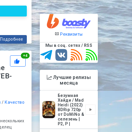
Реквизиты
Подробнее
Мы в соц. сетях / RSS
Рейтинг
+
4
he
WEB-
Лучшие релизы
|
месяца
Безумная
Хайди / Mad
и
/
Качество
Heidi (2022)
BDRip 720p
от DoMiNo &
селезень |
 нескольких
P2, P |
аделец