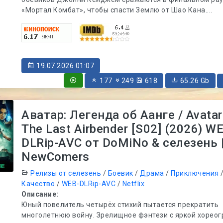
«Мортал Комбат», чтобы спасти Землю от Шао Кана....
19.07.2026 01:07
177
249
618
65.26 Gb
Аватар: Легенда об Аанге / Avatar
The Last Airbender [S02] (2026) W
DLRip-AVC от DoMiNo & селезень 
NewComers
Релизы от селезень
/
Боевик
/
Драма
/
Приключения
Качество
/
WEB-DLRip-AVC
/
Netflix
Описание:
Юный повелитель четырёх стихий пытается прекратить
многолетнюю войну. Зрелищное фэнтези с яркой хорео