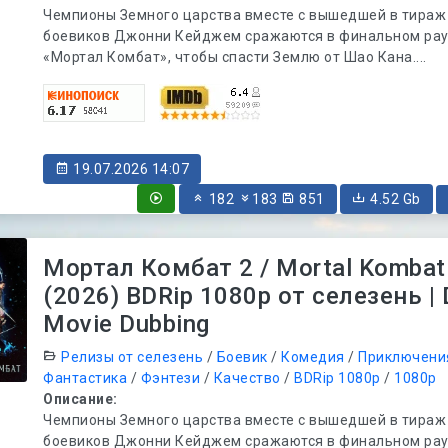
Чемпионы Земного царства вместе с вышедшей в тираж
боевиков Джонни Кейджем сражаются в финальном рау
«Мортал Комбат», чтобы спасти Землю от Шао Кана....
19.07.2026 14:07
182
183
851
4.52 Gb
Мортал Комбат 2 / Mortal Kombat 
(2026) BDRip 1080p от селезень | D
Movie Dubbing
Релизы от селезень
/
Боевик
/
Комедия
/
Приключени
Фантастика
/
Фэнтези
/
Качество
/
BDRip 1080p
/
1080p
Описание:
Чемпионы Земного царства вместе с вышедшей в тираж
боевиков Джонни Кейджем сражаются в финальном рау