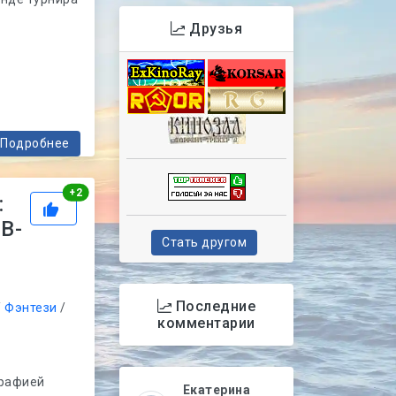
Друзья
Подробнее
Рейтинг
+
2
:
EB-
Стать другом
|
Последние
/
Фэнтези
/
комментарии
графией
Екатерина