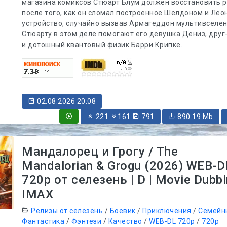
магазина комиксов Стюарт Блум должен восстановить 
после того, как он сломал построенное Шелдоном и Ле
устройство, случайно вызвав Армагеддон мультивселен
Стюарту в этом деле помогают его девушка Дениз, друг
и дотошный квантовый физик Барри Крипке.
02.08.2026 20:08
221
161
791
890.19 Mb
Мандалорец и Грогу / The
Mandalorian & Grogu (2026) WEB-D
720p от селезень | D | Movie Dubbi
IMAX
Релизы от селезень
/
Боевик
/
Приключения
/
Семейн
Фантастика
/
Фэнтези
/
Качество
/
WEB-DL 720p
/
720p