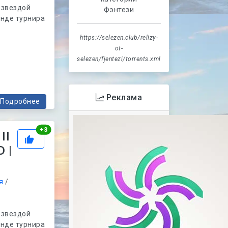
 звездой
Фэнтези
нде турнира
https://selezen.club/relizy-
ot-
selezen/fjentezi/torrents.xml
Реклама
Подробнее
Рейтинг
+
3
II
 |
я
/
 звездой
нде турнира