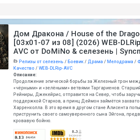
Дом Дракона / House of the Drago
[03х01-07 из 08] (2026) WEB-DLRip
AVC от DoMiNo & селезень | Sync
Релизы от селезень
/
Боевик
/
Драма
/
Мелодрама
/
Качество
/
WEB-DLRip-AVC
Описание:
Продолжение эпической борьбы за Железный трон меж
«чёрными» и «зелёными» ветвями Таргариенов. Старши
Рейниры, Джекейрис, отправится на Север, чтобы заруч
поддержкой Старков, а принц Деймон займётся захват
Харренхолла. В это время в другом стане Алисента поп
приструнить своего самоуверенного сына Эйгона, пре
кровавую бойню.