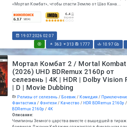
«Мортал Комбат», чтобы спасти Землю от Шао Кана....
19.07.2026 02:07
363
313
1777
10.97 Gb
Мортал Комбат 2 / Mortal Kombat 
(2026) UHD BDRemux 2160p от
селезень | 4K | HDR | Dolby Vision P
| D | Movie Dubbing
Релизы от селезень
/
Боевик
/
Комедия
/
Приключени
Фантастика
/
Фэнтези
/
Качество
/
HDR BDRemux 2160p
BDRemux 2160p
/
4K
Описание:
Чемпионы Земного царства вместе с вышедшей в тираж
боевиков Джонни Кейджем сражаются в финальном рау