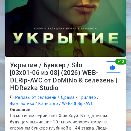
Рей
+
12
Укрытие / Бункер / Silo
[03х01-06 из 08] (2026) WEB-
DLRip-AVC от DoMiNo & селезень |
HDRezka Studio
Релизы от селезень
/
Драма
/
Триллер
/
Фантастика
/
Качество
/
WEB-DLRip-AVC
Описание:
По мотивам серии книг Хью Хауи. В недалёком
будущем выжившие 10 тысяч человек живут в
огромном бункере глубиной в 144 этажа. Люди