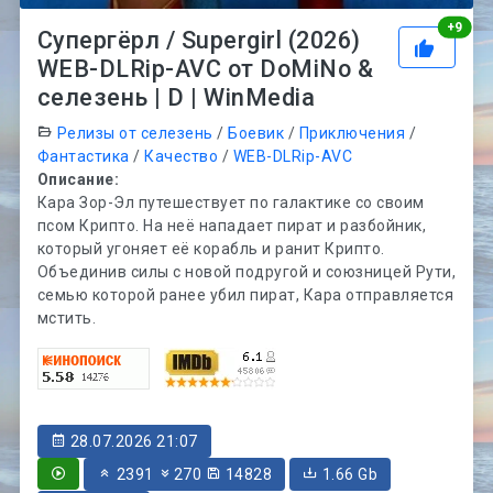
Рей
+
9
Супергёрл / Supergirl (2026)
WEB-DLRip-AVC от DoMiNo &
селезень | D | WinMedia
Релизы от селезень
/
Боевик
/
Приключения
/
Фантастика
/
Качество
/
WEB-DLRip-AVC
Описание:
Кара Зор-Эл путешествует по галактике со своим
псом Крипто. На неё нападает пират и разбойник,
который угоняет её корабль и ранит Крипто.
Объединив силы с новой подругой и союзницей Рути,
семью которой ранее убил пират, Кара отправляется
мстить.
28.07.2026 21:07
2391
270
14828
1.66 Gb