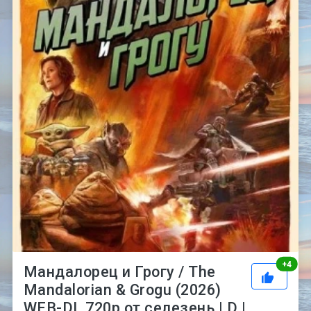
Рей
+
4
Мандалорец и Грогу / The
Mandalorian & Grogu (2026)
WEB-DL 720p от селезень | D |