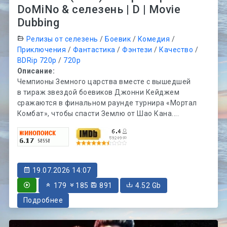
DoMiNo & селезень | D | Movie
Dubbing
Релизы от селезень
/
Боевик
/
Комедия
/
Приключения
/
Фантастика
/
Фэнтези
/
Качество
/
BDRip 720p
/
720p
Описание:
Чемпионы Земного царства вместе с вышедшей
в тираж звездой боевиков Джонни Кейджем
сражаются в финальном раунде турнира «Мортал
Комбат», чтобы спасти Землю от Шао Кана....
19.07.2026 14:07
179
185
891
4.52 Gb
Подробнее