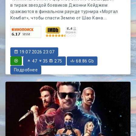
в тираж звездой боевиков Джонни Кейджем
сражаются в финальном раунде турнира «Мортал
Комбат», чтобы спасти Землю от Шао Кана....
19.07.2026 23:07
47
35
275
68.86 Gb
Подробнее