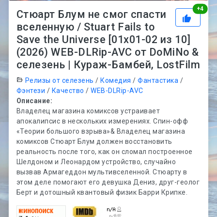
Рей
+
4
Стюарт Блум не смог спасти
вселенную / Stuart Fails to
Save the Universe [01x01-02 из 10]
(2026) WEB-DLRip-AVC от DoMiNo &
селезень | Кураж-Бамбей, LostFilm
Релизы от селезень
/
Комедия
/
Фантастика
/
Фэнтези
/
Качество
/
WEB-DLRip-AVC
Описание:
Владелец магазина комиксов устраивает
апокалипсис в нескольких измерениях. Спин-офф
«Теории большого взрыва»& Владелец магазина
комиксов Стюарт Блум должен восстановить
реальность после того, как он сломал построенное
Шелдоном и Леонардом устройство, случайно
вызвав Армагеддон мультивселенной. Стюарту в
этом деле помогают его девушка Дениз, друг-геолог
Берт и дотошный квантовый физик Барри Крипке.