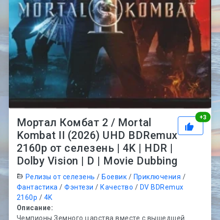
Рей
+
3
Мортал Комбат 2 / Mortal
Kombat II (2026) UHD BDRemux
2160p от селезень | 4K | HDR |
Dolby Vision | D | Movie Dubbing
Релизы от селезень
/
Боевик
/
Приключения
/
Фантастика
/
Фэнтези
/
Качество
/
DV BDRemux
2160p
/
4K
Описание:
Чемпионы Земного царства вместе с вышедшей