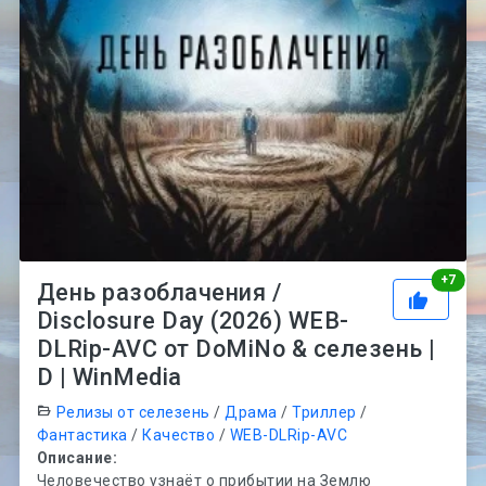
Рей
+
7
День разоблачения /
Disclosure Day (2026) WEB-
DLRip-AVC от DoMiNo & селезень |
D | WinMedia
Релизы от селезень
/
Драма
/
Триллер
/
Фантастика
/
Качество
/
WEB-DLRip-AVC
Описание:
Человечество узнаёт о прибытии на Землю