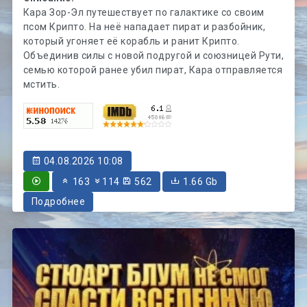
Кара Зор-Эл путешествует по галактике со своим
псом Крипто. На неё нападает пират и разбойник,
который угоняет её корабль и ранит Крипто.
Объединив силы с новой подругой и союзницей Рути,
семью которой ранее убил пират, Кара отправляется
мстить.
04.08.2026 10:08
163
114
562
1.66 Gb
Подробнее