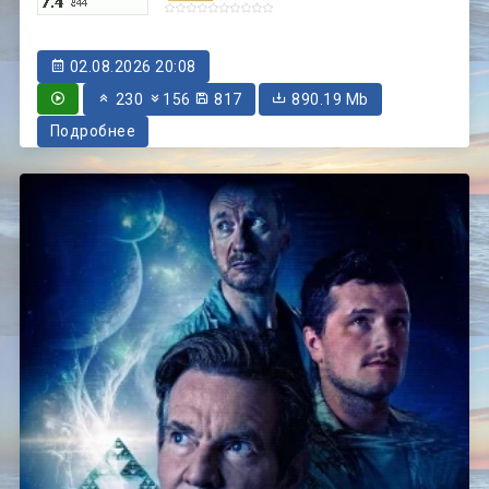
02.08.2026 20:08
230
156
817
890.19 Mb
Подробнее