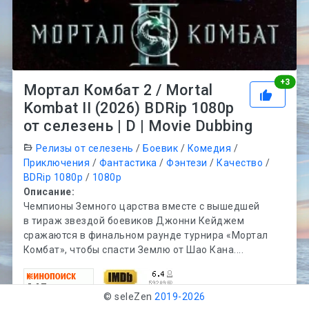
Рей
+
3
Мортал Комбат 2 / Mortal
Kombat II (2026) BDRip 1080p
от селезень | D | Movie Dubbing
Релизы от селезень
/
Боевик
/
Комедия
/
Приключения
/
Фантастика
/
Фэнтези
/
Качество
/
BDRip 1080p
/
1080p
Описание:
Чемпионы Земного царства вместе с вышедшей
в тираж звездой боевиков Джонни Кейджем
сражаются в финальном раунде турнира «Мортал
Комбат», чтобы спасти Землю от Шао Кана....
© seleZen
2019-
2026