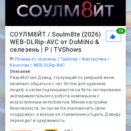
Рей
+
3
СОУЛМ8ЙТ / Soulm8te (2026)
WEB-DLRip-AVC от DoMiNo &
селезень | P | TVShows
Релизы от селезень
/
Триллер
/
Фантастика
/
Качество
/
WEB-DLRip-AVC
Описание:
Разработчик Дэвид, тоскующий по умершей жене,
начинает общаться с чат-ботом для одиноких
людей, а затем подписывается на бета-тестирование
экспериментального робота-компаньона с
искусственным интеллектом. Меняя настройки
безопасности, он пытается очеловечить свою
«подружку», и вскоре её стремление угодить Дэвиду
переходит в одержимость.