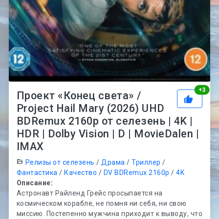
Рей
+
3
Проект «Конец света» /
Project Hail Mary (2026) UHD
BDRemux 2160p от селезень | 4K |
HDR | Dolby Vision | D | MovieDalen |
IMAX
Релизы от селезень
/
Драма
/
Триллер
/
Фантастика
/
Качество
/
DV BDRemux 2160p
/
4K
Описание:
Астронавт Райленд Грейс просыпается на
космическом корабле, не помня ни себя, ни свою
миссию. Постепенно мужчина приходит к выводу, что