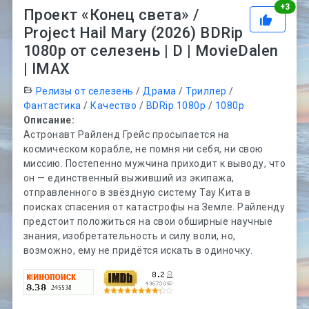
Рей
+
3
Проект «Конец света» /
Project Hail Mary (2026) BDRip
1080p от селезень | D | MovieDalen
| IMAX
Релизы от селезень
/
Драма
/
Триллер
/
Фантастика
/
Качество
/
BDRip 1080p
/
1080p
Описание:
Астронавт Райленд Грейс просыпается на
космическом корабле, не помня ни себя, ни свою
миссию. Постепенно мужчина приходит к выводу, что
он — единственный выживший из экипажа,
отправленного в звёздную систему Тау Кита в
поисках спасения от катастрофы на Земле. Райленду
предстоит положиться на свои обширные научные
знания, изобретательность и силу воли, но,
возможно, ему не придётся искать в одиночку.