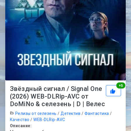
Рей
+
5
Звёздный сигнал / Signal One
(2026) WEB-DLRip-AVC от
DoMiNo & селезень | D | Велес
Релизы от селезень
/
Детектив
/
Фантастика
/
Качество
/
WEB-DLRip-AVC
Описание: