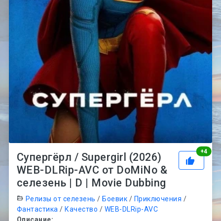
Рей
+
4
Супергёрл / Supergirl (2026)
WEB-DLRip-AVC от DoMiNo &
селезень | D | Movie Dubbing
Релизы от селезень
/
Боевик
/
Приключения
/
Фантастика
/
Качество
/
WEB-DLRip-AVC
Описание: