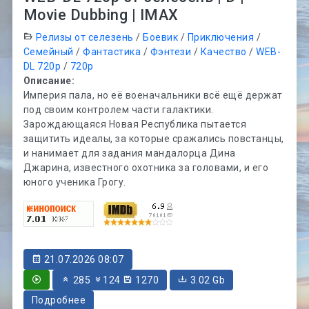
Movie Dubbing | IMAX
Релизы от селезень
/
Боевик
/
Приключения
/
Семейный
/
Фантастика
/
Фэнтези
/
Качество
/
WEB-
DL 720p
/
720p
Описание:
Империя пала, но её военачальники всё ещё держат
под своим контролем части галактики.
Зарождающаяся Новая Республика пытается
защитить идеалы, за которые сражались повстанцы,
и нанимает для задания мандалорца Дина
Джарина, известного охотника за головами, и его
юного ученика Грогу.
21.07.2026 08:07
285
124
1270
3.02 Gb
Подробнее