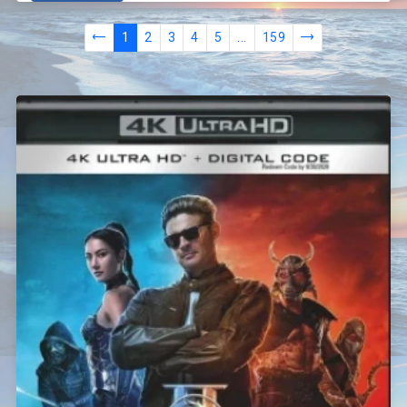
1
2
3
4
5
...
159