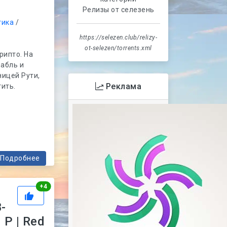
Релизы от селезень
тика
/
https://selezen.club/relizy-
ot-selezen/torrents.xml
рипто. На
рабль и
ницей Рути,
Реклама
тить.
Подробнее
Рейтинг
+
4
-
 P | Red