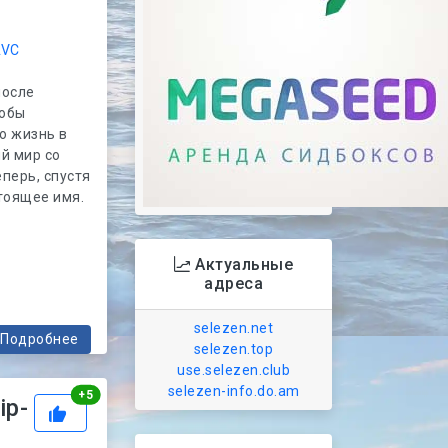
AVC
после
тобы
ю жизнь в
й мир со
перь, спустя
стоящее имя.
Актуальные
адреса
selezen.net
Подробнее
selezen.top
use.selezen.club
selezen-info.do.am
Рейтинг
+
5
ip-