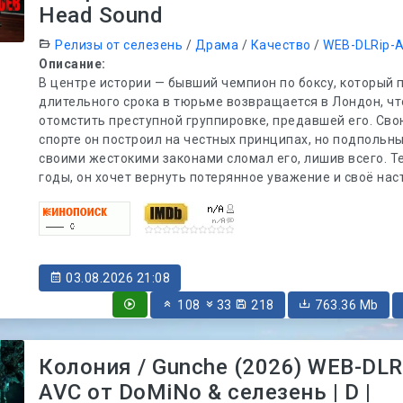
Head Sound
Релизы от селезень
/
Драма
/
Качество
/
WEB-DLRip-
Описание:
В центре истории — бывший чемпион по боксу, который 
длительного срока в тюрьме возвращается в Лондон, ч
отомстить преступной группировке, предавшей его. Сво
спорте он построил на честных принципах, но подпольны
своими жестокими законами сломал его, лишив всего. Те
годы, он хочет вернуть потерянное уважение и своё на
03.08.2026 21:08
108
33
218
763.36 Mb
Колония / Gunche (2026) WEB-DLR
AVC от DoMiNo & селезень | D |