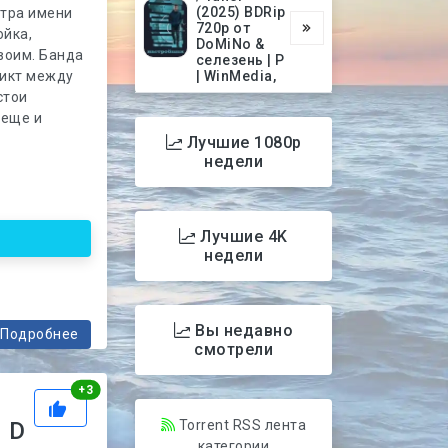
(2025) BDRip
нтра имени
720p от
ойка,
DoMiNo &
воим. Банда
селезень | P
ликт между
| WinMedia,
стои
 еще и
Лучшие 1080p
недели
Лучшие 4K
недели
Вы недавно
Подробнее
смотрели
Рейтинг
+
3
 D
Torrent RSS лента
категории