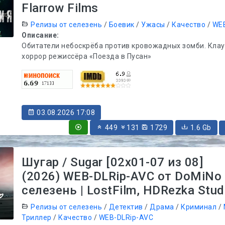
Flarrow Films
Релизы от селезень
/
Боевик
/
Ужасы
/
Качество
/
WEB
Описание:
Обитатели небоскрёба против кровожадных зомби. Кла
хоррор режиссёра «Поезда в Пусан»
03.08.2026 17:08
449
131
1729
1.6 Gb
Шугар / Sugar [02x01-07 из 08]
(2026) WEB-DLRip-AVC от DoMiNo
селезень | LostFilm, HDRezka Stud
Релизы от селезень
/
Детектив
/
Драма
/
Криминал
/
Триллер
/
Качество
/
WEB-DLRip-AVC