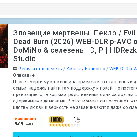
Зловещие мертвецы: Пекло / Evil
Dead Burn (2026) WEB-DLRip-AVC 
DoMiNo & селезень | D, P | HDRez
Studio
Релизы от селезень
/
Ужасы
/
Качество
/
WEB-DLRip-
Описание:
После смерти мужа женщина приезжает в отдалённый д
семьи, надеясь найти там поддержку и покой. Но постеп
превращается в кошмар: родственники один за другим 
одержимыми демонами. В этот момент она осознаёт, чт
клятвы любви и верности не заканчиваются даже со сме