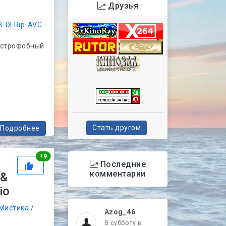
Друзья
-DLRip-AVC
устрофобный
Стать другом
Подробнее
Рейтинг
+
9
Последние
комментарии
 &
io
Мистика
/
Azog_46
В субботу в