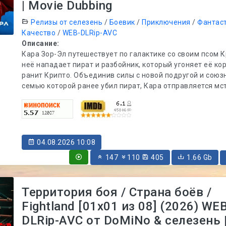
| Movie Dubbing
Релизы от селезень
/
Боевик
/
Приключения
/
Фантас
Качество
/
WEB-DLRip-AVC
Описание:
Кара Зор-Эл путешествует по галактике со своим псом К
неё нападает пират и разбойник, который угоняет её ко
ранит Крипто. Объединив силы с новой подругой и союз
семью которой ранее убил пират, Кара отправляется мс
04.08.2026 10:08
147
110
405
1.66 Gb
Территория боя / Страна боёв /
Fightland [01x01 из 08] (2026) WEB
DLRip-AVC от DoMiNo & селезень |