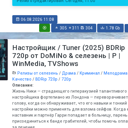
Релиз отредактирован: Сегодня, 11:00
06.08.2026 11:08
305
311
304
1.78 Gb
Настройщик / Tuner (2025) BDRip
720p от DoMiNo & селезень | P |
WinMedia, TVShows
Релизы от селезень
/
Драма
/
Криминал
/
Мелодрама
Качество
/
BDRip 720p
/
720p
Описание:
Жизнь Ники — страдающего гиперакузией талантливого
настройщика фортепиано из Лондона — переворачиваетс
голову, когда он обнаруживает, что его навыки и тонкий
настройки можно применять для взлома сейфов. Когда 
наставник и партнёр Гарри попадает в больницу, парен
присоединиться к банде грабителей, чтобы помочь опла
за лечение.