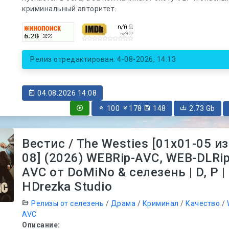
криминальный авторитет.
Релиз отредактирован: 4-08-2026, 14:13
04.08.2026 14:08
100
178
148
2.73 Gb
Вестис / The Westies [01x01-05 из
08] (2026) WEBRip-AVC, WEB-DLRip
AVC от DoMiNo & селезень | D, P |
HDrezka Studio
Релизы от селезень
/
Драма
/
Криминал
/
Качество
/
AVC
Описание: