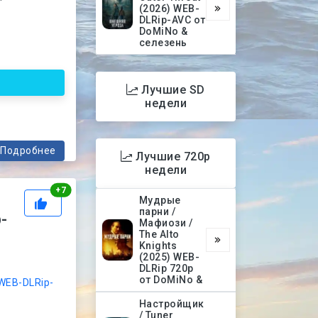
(2026) WEB-
DLRip-AVC от
DoMiNo &
селезень
Лучшие SD
недели
Подробнее
Лучшие 720p
недели
Рейтинг
+
7
Мудрые
парни /
-
Мафиози /
The Alto
Knights
(2025) WEB-
DLRip 720p
от DoMiNo &
WEB-DLRip-
Настройщик
/ Tuner