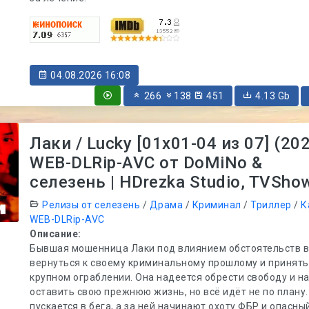
04.08.2026 16:08
266
138
451
4.13 Gb
Лаки / Lucky [01x01-04 из 07] (20
WEB-DLRip-AVC от DoMiNo &
селезень | HDrezka Studio, TVSho
Релизы от селезень
/
Драма
/
Криминал
/
Триллер
/
К
WEB-DLRip-AVC
Описание:
Бывшая мошенница Лаки под влиянием обстоятельств 
вернуться к своему криминальному прошлому и принять
крупном ограблении. Она надеется обрести свободу и н
оставить свою прежнюю жизнь, но всё идёт не по плану
пускается в бега, а за ней начинают охоту ФБР и опасны