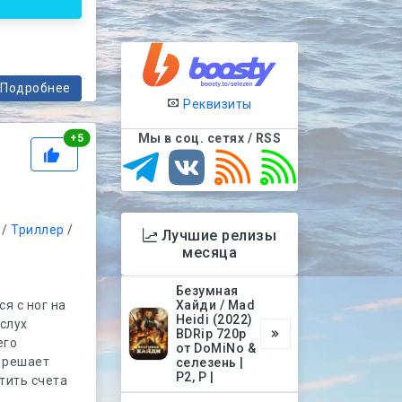
Подробнее
Реквизиты
Рейтинг
Мы в соц. сетях / RSS
+
5
/
Триллер
/
Лучшие релизы
месяца
Безумная
я с ног на
Хайди / Mad
Heidi (2022)
 слух
BDRip 720p
его
от DoMiNo &
ь решает
селезень |
P2, P |
тить счета