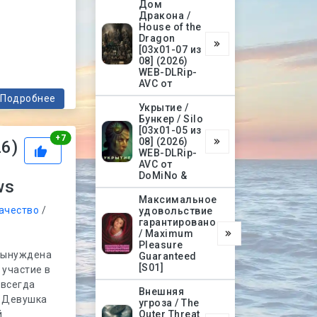
Дом
Дракона /
House of the
Dragon
[03х01-07 из
08] (2026)
WEB-DLRip-
AVC от
Подробнее
Укрытие /
Бункер / Silo
[03х01-05 из
Рейтинг
+
7
08] (2026)
26)
WEB-DLRip-
AVC от
DoMiNo &
ws
Максимальное
ачество
/
удовольствие
гарантировано
/ Maximum
Pleasure
вынуждена
Guaranteed
[S01]
 участие в
авсегда
Внешняя
. Девушка
угроза / The
й
Outer Threat