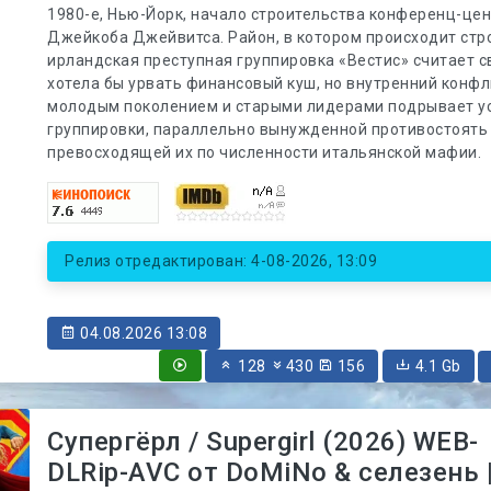
1980-е, Нью-Йорк, начало строительства конференц-це
Джейкоба Джейвитса. Район, в котором происходит стр
ирландская преступная группировка «Вестис» считает с
хотела бы урвать финансовый куш, но внутренний конф
молодым поколением и старыми лидерами подрывает у
группировки, параллельно вынужденной противостоять
превосходящей их по численности итальянской мафии.
Релиз отредактирован: 4-08-2026, 13:09
04.08.2026 13:08
128
430
156
4.1 Gb
Супергёрл / Supergirl (2026) WEB-
DLRip-AVC от DoMiNo & селезень |