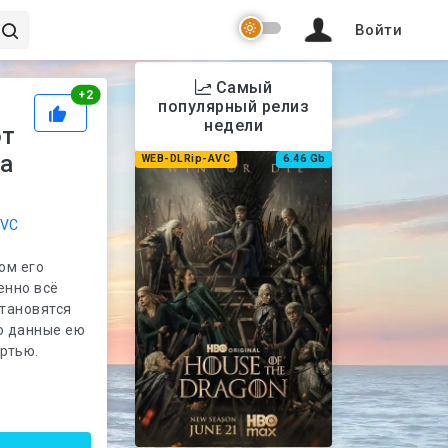
Войти
Самый
Рейтинг
+
2
популярный релиз
недели
от
ka
WEB-DLRip-AVC
6.46 Gb
AVC
ом его
енно всё
становятся
о данные ею
ртью.