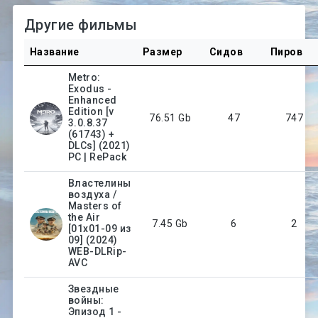
Другие фильмы
Название
Размер
Сидов
Пиров
Metro:
Exodus -
Enhanced
Edition [v
76.51 Gb
47
747
3.0.8.37
(61743) +
DLCs] (2021)
PC | RePack
Властелины
воздуха /
Masters of
the Air
7.45 Gb
6
2
[01x01-09 из
09] (2024)
WEB-DLRip-
AVC
Звездные
войны:
Эпизод 1 -