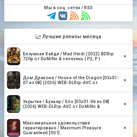
Мы в соц. сетях / RSS
Лучшие релизы месяца
Безумная Хайди / Mad Heidi (2022) BDRip
720p от DoMiNo & селезень | P2, P |
Дом Дракона / House of the Dragon [03х01-
07 из 08] (2026) WEB-DLRip-AVC от
Укрытие / Бункер / Silo [03х01-06 из 08]
(2026) WEB-DLRip-AVC от DoMiNo &
Максимальное удовольствие
гарантировано / Maximum Pleasure
Guaranteed [S01]