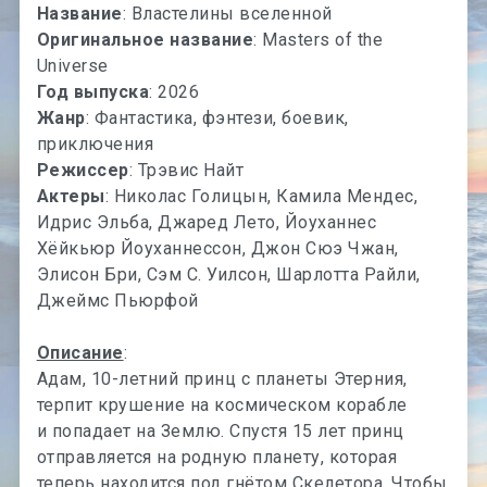
Название
: Властелины вселенной
Оригинальное название
: Masters of the
Universe
Год выпуска
: 2026
Жанр
: Фантастика, фэнтези, боевик,
приключения
Режиссер
: Трэвис Найт
Актеры
: Николас Голицын, Камила Мендес,
Идрис Эльба, Джаред Лето, Йоуханнес
Хёйкьюр Йоуханнессон, Джон Сюэ Чжан,
Элисон Бри, Сэм С. Уилсон, Шарлотта Райли,
Джеймс Пьюрфой
Описание
:
Адам, 10-летний принц с планеты Этерния,
терпит крушение на космическом корабле
и попадает на Землю. Спустя 15 лет принц
отправляется на родную планету, которая
теперь находится под гнётом Скелетора. Чтобы