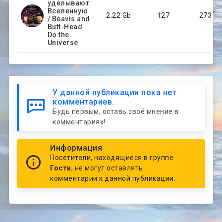
уделывают
Вселенную
2.22 Gb
127
273
/ Beavis and
Butt-Head
Do the
Universe
У данной публикации пока нет
комментариев.
Будь первым, оставь своё мнение в
комментариях!
Информация
Посетители, находящиеся в группе
Гости
, не могут оставлять
комментарии к данной публикации.