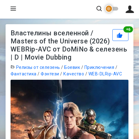
Рей
+
6
Властелины вселенной /
Masters of the Universe (2026)
WEBRip-AVC от DoMiNo & селезень
| D | Movie Dubbing
Релизы от селезень
/
Боевик
/
Приключения
/
Фантастика
/
Фэнтези
/
Качество
/
WEB-DLRip-AVC