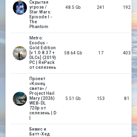
Скрытая
угроза /
48.5 Gb
241
192
Star Wars:
Episode I -
The
Phantom
Metro:
Exodus -
Gold Edition
[v 1.0.8.37 +
58.64 Gb
17
403
DLCs] (2019)
PC | RePack
от селезень
Проект
«Конец
света» /
Project Hail
Mary (2026)
5.51 Gb
153
81
WEB-DL
720p от
селезень | D
|
Бивис и
Батт-Хед