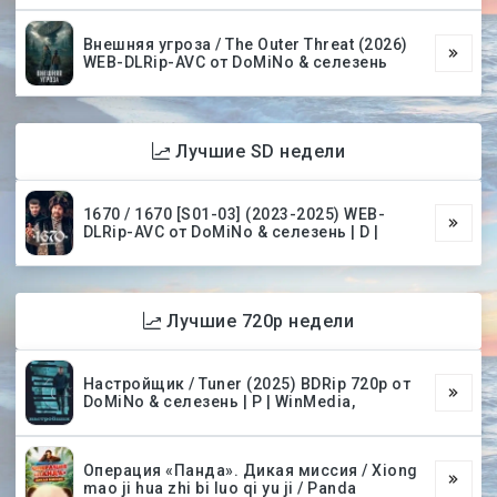
Внешняя угроза / The Outer Threat (2026)
WEB-DLRip-AVC от DoMiNo & селезень
Лучшие SD недели
1670 / 1670 [S01-03] (2023-2025) WEB-
DLRip-AVC от DoMiNo & селезень | D |
Лучшие 720p недели
Настройщик / Tuner (2025) BDRip 720p от
DoMiNo & селезень | P | WinMedia,
Операция «Панда». Дикая миссия / Xiong
mao ji hua zhi bi luo qi yu ji / Panda