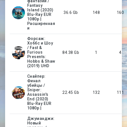
фантазий /
Fantasy
Island (2020)
36.6 Gb
148
160
Blu-Ray EUR
1080p |
Расширенная
и
Форсаж:
Хоббс и Шоу
/ Fast &
Furious
84.38 Gb
1
4
Presents:
Hobbs & Shaw
(2019) UHD
Снайпер:
Финал
убийцы /
Sniper:
22.45 Gb
132
111
Assassin's
End (2020)
Blu-Ray EUR
1080p |
Джуманджи:
Новый