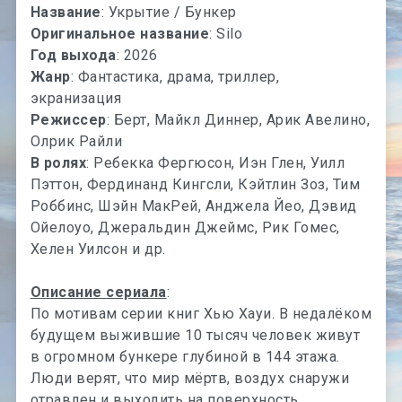
Название
: Укрытие / Бункер
Оригинальное название
: Silo
Год выхода
: 2026
Жанр
: Фантастика, драма, триллер,
экранизация
Режиссер
: Берт, Майкл Диннер, Арик Авелино,
Олрик Райли
В ролях
: Ребекка Фергюсон, Иэн Глен, Уилл
Пэттон, Фердинанд Кингсли, Кэйтлин Зоз, Тим
Роббинс, Шэйн МакРей, Анджела Йео, Дэвид
Ойелоуо, Джеральдин Джеймс, Рик Гомес,
Хелен Уилсон и др.
Описание сериала
:
По мотивам серии книг Хью Хауи. В недалёком
будущем выжившие 10 тысяч человек живут
в огромном бункере глубиной в 144 этажа.
Люди верят, что мир мёртв, воздух снаружи
отравлен и выходить на поверхность