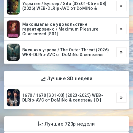
Укрытие / Бункер / Silo [03х01-05 из 08]
(2026) WEB-DLRip-AVC от DoMiNo &
Максимальное удовольствие
гарантировано / Maximum Pleasure
Guaranteed [S01]
Внешняя угроза / The Outer Threat (2026)
WEB-DLRip-AVC от DoMiNo & селезень
Лучшие SD недели
1670 / 1670 [S01-03] (2023-2025) WEB-
DLRip-AVC от DoMiNo & селезень | D |
Лучшие 720p недели