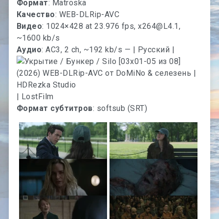
Формат
: Matroska
Качество
: WEB-DLRip-AVC
Видео
: 1024×428 at 23.976 fps,
x264@L4.1
,
~1600 kb/s
Аудио
: AC3, 2 ch, ~192 kb/s — | Русский |
| LostFilm
Формат субтитров
: softsub (SRT)