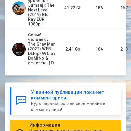
уровень /
Jumanji: The
41.22 Gb
186
167
Next Level
(2019) Blu-
Ray EUR
1080p |
Серый
человек /
The Gray Man
(2022) WEB-
2.41 Gb
164
210
DLRip-AVC от
DoMiNo &
селезень | D
У данной публикации пока нет
комментариев.
Будь первым, оставь своё мнение в
комментариях!
Информация
Посетители, находящиеся в группе