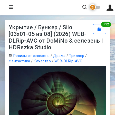
Рей
+
12
Укрытие / Бункер / Silo
[03х01-05 из 08] (2026) WEB-
DLRip-AVC от DoMiNo & селезень |
HDRezka Studio
Релизы от селезень
/
Драма
/
Триллер
/
Фантастика
/
Качество
/
WEB-DLRip-AVC