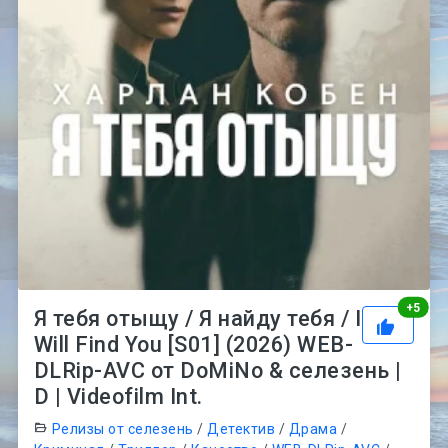
Рей
+
5
Я тебя отыщу / Я найду тебя / I
Will Find You [S01] (2026) WEB-
DLRip-AVC от DoMiNo & селезень |
D | Videofilm Int.
Релизы от селезень
/
Детектив
/
Драма
/