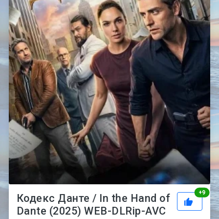
Рей
+
9
Кодекс Данте / In the Hand of
Dante (2025) WEB-DLRip-AVC