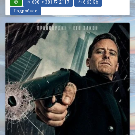
698
381
2117
6.63 Gb
Подробнее