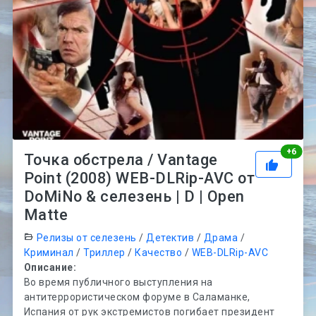
Рей
+
6
Точка обстрела / Vantage
Point (2008) WEB-DLRip-AVC от
DoMiNo & селезень | D | Open
Matte
Релизы от селезень
/
Детектив
/
Драма
/
Криминал
/
Триллер
/
Качество
/
WEB-DLRip-AVC
Описание:
Во время публичного выступления на
антитеррористическом форуме в Саламанке,
Испания от рук экстремистов погибает президент