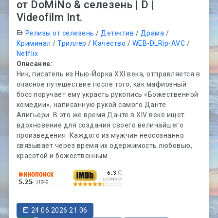
от DoMiNo & селезень | D |
Videofilm Int.
Релизы от селезень
/
Детектив
/
Драма
/
Криминал
/
Триллер
/
Качество
/
WEB-DLRip-AVC
/
Netflix
Описание:
Ник, писатель из Нью-Йорка XXI века, отправляется в
опасное путешествие после того, как мафиозный
босс поручает ему украсть рукопись «Божественной
комедии», написанную рукой самого Данте
Алигьери. В это же время Данте в XIV веке ищет
вдохновение для создания своего величайшего
произведения. Каждого из мужчин неосознанно
связывает через время их одержимость любовью,
красотой и божественным.
24.06.2026 21:06