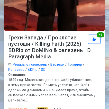
Рей
+
3
Грехи Запада / Проклятие
пустоши / Killing Faith (2025)
BDRip от DoMiNo & селезень | D |
Paragraph Media
Релизы от селезень
/
Вестерн
/
Триллер
/
Качество
/
BDRip
/
SD
Описание:
1849 год. Маленькая девочка Фэйт убивает все,
к чему прикасается. Ее мать уверена, что Фэйт
одержима демонами, и нанимает врача, чтобы
он поехал с ними через весь Запад к знаменитому
целителю....