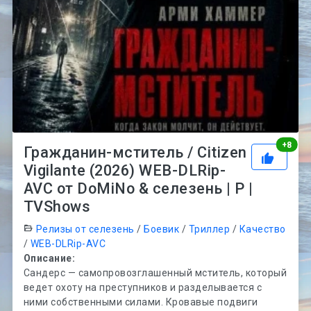
Рей
+
8
Гражданин-мститель / Citizen
Vigilante (2026) WEB-DLRip-
AVC от DoMiNo & селезень | P |
TVShows
Релизы от селезень
/
Боевик
/
Триллер
/
Качество
/
WEB-DLRip-AVC
Описание:
Сандерс — самопровозглашенный мститель, который
ведет охоту на преступников и разделывается с
ними собственными силами. Кровавые подвиги