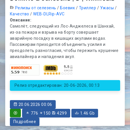
Релизы от селезень
/
Боевик
/
Триллер
/
Ужасы
/
Качество
/
WEB-DLRip-AVC
Описание:
Самолёт, следующий из Лос-Анджелеса в Шанхай,
из-за пожара и взрыва на борту совершает
аварийную посадку в кишащих акулами водах.
Пассажирам приходится объединить усилия и
преодолеть разногласия, чтобы пережить крушение
авиалайнера и нападения акул.
Релиз отредактирован: 20-06-2026, 00:13
20.06.2026 00:06
776
150
4299
1.46 Gb
Подробнее