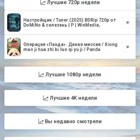
Лучшие 720p недели
Настройщик / Tuner (2025) BDRip 720p от
DoMiNo & селезень | P | WinMedia,
Операция «Панда». Дикая миссия / Xiong
mao ji hua zhi bi luo qi yu ji / Panda
Лучшие 1080p недели
Лучшие 4K недели
Вы недавно смотрели