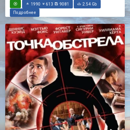
1990
613
9081
2.54 Gb
Подробнее