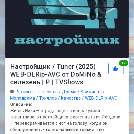
Рей
+
7
Настройщик / Tuner (2025)
WEB-DLRip-AVC от DoMiNo &
селезень | P | TVShows
Релизы от селезень
/
Драма
/
Криминал
/
Мелодрама
/
Триллер
/
Качество
/
WEB-DLRip-AVC
Описание:
Жизнь Ники — страдающего гиперакузией
талантливого настройщика фортепиано из Лондона
— переворачивается с ног на голову, когда он
обнаруживает, что его навыки и тонкий слух