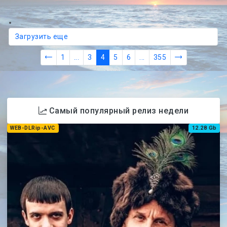
Загрузить еще
1
...
3
4
5
6
...
355
Самый популярный релиз недели
WEB-DLRip-AVC
12.28 Gb