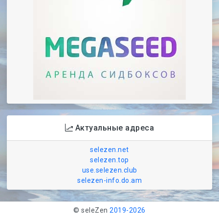
Актуальные адреса
selezen.net
selezen.top
use.selezen.club
selezen-info.do.am
© seleZen
2019-
2026
Друзья