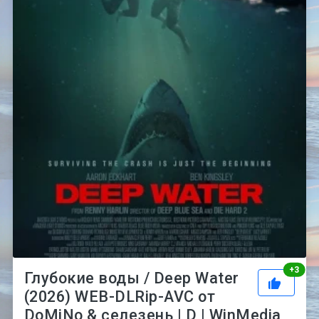
Рей
+
3
Глубокие воды / Deep Water
(2026) WEB-DLRip-AVC от
DoMiNo & селезень | D | WinMedia