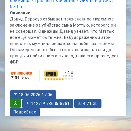
Криминал
/
Триллер
/
Качество
/
WEB-DLRip-AVC
/
Netflix
Описание:
Дэвид Берроуз отбывает пожизненное тюремное
заключение за убийство сына Мэттью, которого он
не совершал. Однажды Дэвид узнаёт, что Мэттью
всё ещё может быть жив. Взбудораженный этой
новостью, мужчина решается на побег из тюрьмы.
Он намерен во что бы то ни стало докопаться до
правды и найти своего сына, однако его преследует
ФБР.
18.06.2026 17:06
1427
786
8781
4.71 Gb
Подробнее