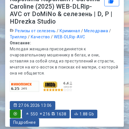
Caroline (2025) WEB-DLRip-
AVC от DoMiNo & селезень | D, P |
HDrezka Studio
Релизы от селезень
/
Криминал
/
Мелодрама
/
Триллер
/
Качество
/
WEB-DLRip-AVC
Описание:
Молодая женщина присоединяется к
очаровательному мошеннику в бегах, и они,
оставляя за собой след из преступлений и страсти,
мчатся на юго-восток в поисках её матери, с которой
она не общается.
27.06.2026 13:06
550
216
1638
1.88 Gb
Подробнее