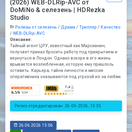
(2026) WEB-DLRip-AVC от
DoMiNo & селезень | HDRezka
Studio
Релизы от селезень
/
Драма
/
Триллер
/
Качество
/
WEB-DLRip-AVC
Описание:
Тайный агент ЦРУ, известный как Марсианин,
получает приказ бросить работу под прикрытием и
вернуться в Лондон. Однако вскоре в его жизнь
врывается возлюбленная, которую ему пришлось
оставить. Карьера, тайна личности и миссия
оперативника оказываются под угрозой из-за любви.
Релиз отредактирован: 26-06-2026, 15:35
26.06.2026 15:06