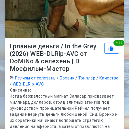
Рей
+
11
Грязные деньги / In the Grey
(2026) WEB-DLRip-AVC от
DoMiNo & селезень | D |
Мосфильм-Мастер
Релизы от селезень
/
Боевик
/
Триллер
/
Качество
/
WEB-DLRip-AVC
Описание:
Когда безжалостный магнат Саласар присваивает
миллиард долларов, отряд элитных агентов под
руководством проницательной Рэйчел получает
задание вернуть деньги любой ценой. Сид, Бронко и
их соратники начинают воплощать стратегию
давления на афериста, а затем отправляются на