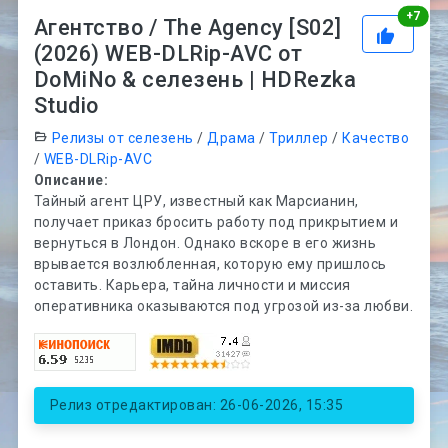
Рей
+
7
Агентство / The Agency [S02]
(2026) WEB-DLRip-AVC от
DoMiNo & селезень | HDRezka
Studio
Релизы от селезень
/
Драма
/
Триллер
/
Качество
/
WEB-DLRip-AVC
Описание:
Тайный агент ЦРУ, известный как Марсианин,
получает приказ бросить работу под прикрытием и
вернуться в Лондон. Однако вскоре в его жизнь
врывается возлюбленная, которую ему пришлось
оставить. Карьера, тайна личности и миссия
оперативника оказываются под угрозой из-за любви.
Релиз отредактирован: 26-06-2026, 15:35