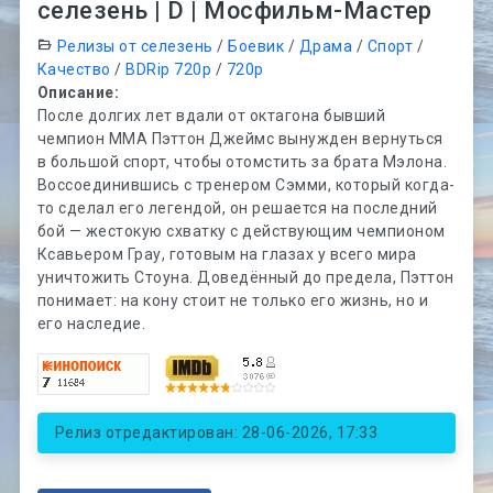
селезень | D | Мосфильм-Мастер
Релизы от селезень
/
Боевик
/
Драма
/
Спорт
/
Качество
/
BDRip 720p
/
720p
Описание:
После долгих лет вдали от октагона бывший
чемпион MMA Пэттон Джеймс вынужден вернуться
в большой спорт, чтобы отомстить за брата Мэлона.
Воссоединившись с тренером Сэмми, который когда-
то сделал его легендой, он решается на последний
бой — жестокую схватку с действующим чемпионом
Ксавьером Грау, готовым на глазах у всего мира
уничтожить Стоуна. Доведённый до предела, Пэттон
понимает: на кону стоит не только его жизнь, но и
его наследие.
Релиз отредактирован: 28-06-2026, 17:33