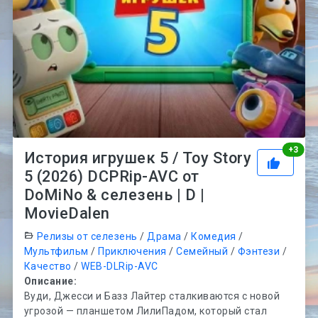
Рей
+
3
История игрушек 5 / Toy Story
5 (2026) DCPRip-AVC от
DoMiNo & селезень | D |
MovieDalen
Релизы от селезень
/
Драма
/
Комедия
/
Мультфильм
/
Приключения
/
Семейный
/
Фэнтези
/
Качество
/
WEB-DLRip-AVC
Описание:
Вуди, Джесси и Базз Лайтер сталкиваются с новой
угрозой — планшетом ЛилиПадом, который стал