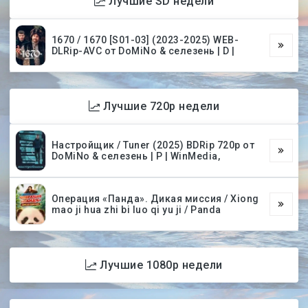
Лучшие SD недели
1670 / 1670 [S01-03] (2023-2025) WEB-
DLRip-AVC от DoMiNo & селезень | D |
Лучшие 720p недели
Настройщик / Tuner (2025) BDRip 720p от
DoMiNo & селезень | P | WinMedia,
Операция «Панда». Дикая миссия / Xiong
mao ji hua zhi bi luo qi yu ji / Panda
Лучшие 1080p недели