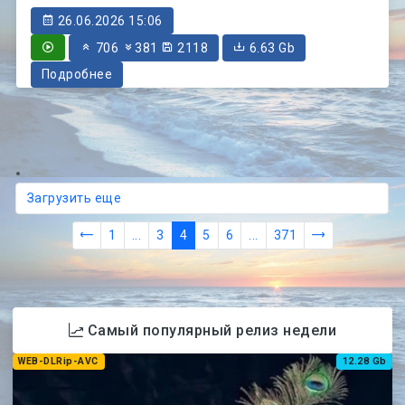
26.06.2026 15:06
706
381
2118
6.63 Gb
Подробнее
Загрузить еще
1
...
3
4
5
6
...
371
Самый популярный релиз недели
WEB-DLRip-AVC
12.28 Gb