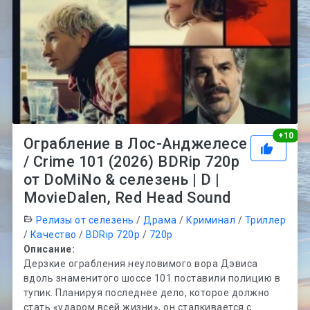
Рей
+
10
Ограбление в Лос-Анджелесе
/ Crime 101 (2026) BDRip 720p
от DoMiNo & селезень | D |
MovieDalen, Red Head Sound
Релизы от селезень
/
Драма
/
Криминал
/
Триллер
/
Качество
/
BDRip 720p
/
720p
Описание:
Дерзкие ограбления неуловимого вора Дэвиса
вдоль знаменитого шоссе 101 поставили полицию в
тупик. Планируя последнее дело, которое должно
стать «ударом всей жизни», он сталкивается с