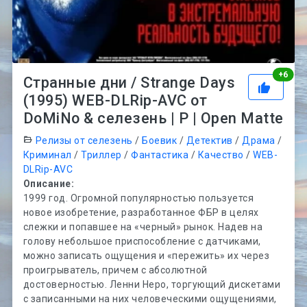
Рей
+
6
Странные дни / Strange Days
(1995) WEB-DLRip-AVC от
DoMiNo & селезень | P | Open Matte
Релизы от селезень
/
Боевик
/
Детектив
/
Драма
/
Криминал
/
Триллер
/
Фантастика
/
Качество
/
WEB-
DLRip-AVC
Описание:
1999 год. Огромной популярностью пользуется
новое изобретение, разработанное ФБР в целях
слежки и попавшее на «черный» рынок. Надев на
голову небольшое приспособление с датчиками,
можно записать ощущения и «пережить» их через
проигрыватель, причем с абсолютной
достоверностью. Ленни Неро, торгующий дискетами
с записанными на них человеческими ощущениями,