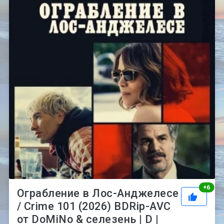
Рей
+
6
Ограбление в Лос-Анджелесе
/ Crime 101 (2026) BDRip-AVC
от DoMiNo & селезень | D |