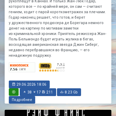
рукоплещут в Каннах. И только Жан-Люк Годар,
которого все — по крайней мере, он сам — считают
гением, ходит с парой короткометражек за плечами.
Годар наконец решает, что готов, и берет
у дружественного продюсера де Борегара немного
денег на картину по мотивам заметки
из криминальной хроники. Приятель режиссера Жан-
Поль Бельмондо будет играть жулика в бегах,
восходящая американская звезда Джин Сиберг,
недавно перебравшаяся во Францию, — его
ненадежную подружку.
29.06.2026 18:06
38
17
211
8.23 Gb
Подробнее