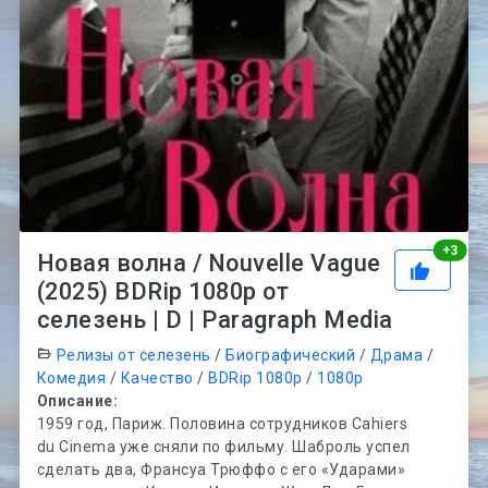
Рей
+
3
Новая волна / Nouvelle Vague
(2025) BDRip 1080p от
селезень | D | Paragraph Media
Релизы от селезень
/
Биографический
/
Драма
/
Комедия
/
Качество
/
BDRip 1080p
/
1080p
Описание:
1959 год, Париж. Половина сотрудников Cahiers
du Cinema уже сняли по фильму. Шаброль успел
сделать два, Франсуа Трюффо с его «Ударами»