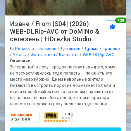
Рей
+
28
Извне / From [S04] (2026)
WEB-DLRip-AVC от DoMiNo &
селезень | HDrezka Studio
Релизы от селезень
/
Детектив
/
Драма
/
Триллер
/
Ужасы
/
Фантастика
/
Качество
/
WEB-DLRip-AVC
Описание:
Затерянный в лесу городок пленяет каждого, кому
не посчастливилось туда попасть — покинуть это
место невозможно. Днем невольные жители
пытаются выстроить подобие нормального быта и
найти способ выбраться, а по ночам спасаются от
страшных лесных обитателей, которые приходят
навестить горожан сразу после захода солнца.