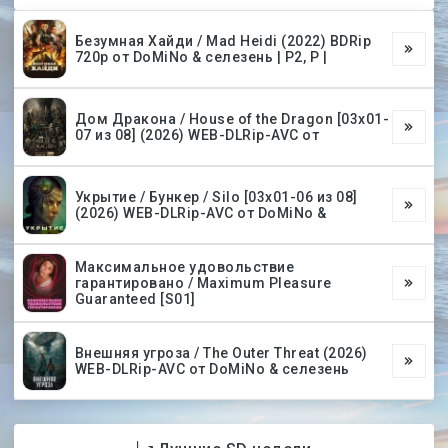
Безумная Хайди / Mad Heidi (2022) BDRip
720p от DoMiNo & селезень | P2, P |
Дом Дракона / House of the Dragon [03х01-
07 из 08] (2026) WEB-DLRip-AVC от
Укрытие / Бункер / Silo [03х01-06 из 08]
(2026) WEB-DLRip-AVC от DoMiNo &
Максимальное удовольствие
гарантировано / Maximum Pleasure
Guaranteed [S01]
Внешняя угроза / The Outer Threat (2026)
WEB-DLRip-AVC от DoMiNo & селезень