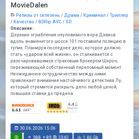
MovieDalen
Релизы от селезень
/
Драма
/
Криминал
/
Триллер
/
Качество
/
BDRip-AVC
/
SD
Описание:
Дерзкие ограбления неуловимого вора Дэвиса
вдоль знаменитого шоссе 101 поставили полицию в
тупик. Планируя последнее дело, которое должно
стать «ударом всей жизни», он сталкивается с
разочаровавшимся страховым брокером Шэрон,
переживающей собственный переломный момент.
Неожиданное сотрудничество между ними
привлекает внимание настойчивого детектива Лу,
который стремится раскрыть дело любой ценой,
повышая ставки до предела.
30.06.2026 15:06
388
89
2342
1.46 Gb