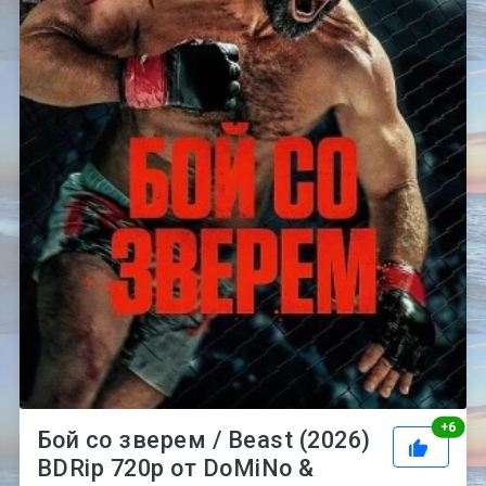
Рей
+
6
Бой со зверем / Beast (2026)
BDRip 720p от DoMiNo &