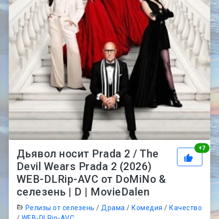
Рей
+
7
Дьявол носит Prada 2 / The
Devil Wears Prada 2 (2026)
WEB-DLRip-AVC от DoMiNo &
селезень | D | MovieDalen
Релизы от селезень
/
Драма
/
Комедия
/
Качество
/
WEB-DLRip-AVC