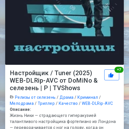
Рей
+
7
Настройщик / Tuner (2025)
WEB-DLRip-AVC от DoMiNo &
селезень | P | TVShows
Релизы от селезень
/
Драма
/
Криминал
/
Мелодрама
/
Триллер
/
Качество
/
WEB-DLRip-AVC
Описание:
Жизнь Ники — страдающего гиперакузией
талантливого настройщика фортепиано из Лондона
— переворачивается с ног на голову, когда он