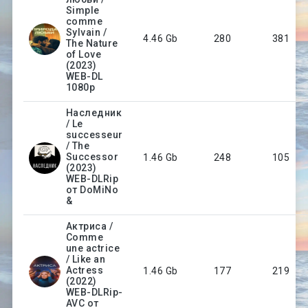
Simple
comme
Sylvain /
4.46 Gb
280
381
The Nature
of Love
(2023)
WEB-DL
1080p
Наследник
/ Le
successeur
/ The
Successor
1.46 Gb
248
105
(2023)
WEB-DLRip
от DoMiNo
&
Актриса /
Comme
une actrice
/ Like an
Actress
1.46 Gb
177
219
(2022)
WEB-DLRip-
AVC от