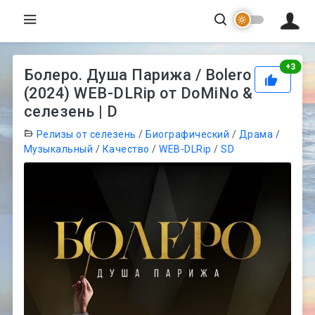
Рей
+
3
Болеро. Душа Парижа / Bolero
(2024) WEB-DLRip от DoMiNo &
селезень | D
Релизы от селезень
/
Биографический
/
Драма
/
Музыкальный
/
Качество
/
WEB-DLRip
/
SD