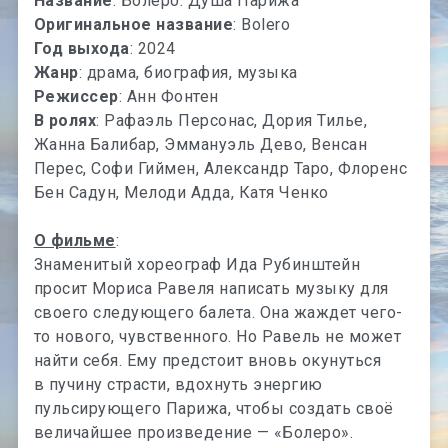
Название
: Болеро. Душа Парижа
Оригинальное название
: Bolero
Год выхода
: 2024
Жанр
: драма, биография, музыка
Режиссер
: Анн Фонтен
В ролях
: Рафаэль Персонас, Дория Тилье,
Жанна Балибар, Эммануэль Дево, Венсан
Перес, Софи Гиймен, Александр Таро, Флоренс
Бен Садун, Мелоди Адда, Катя Ченко
О фильме
:
Знаменитый хореограф Ида Рубинштейн
просит Мориса Равеля написать музыку для
своего следующего балета. Она жаждет чего-
то нового, чувственного. Но Равель не может
найти себя. Ему предстоит вновь окунуться
в пучину страсти, вдохнуть энергию
пульсирующего Парижа, чтобы создать своё
величайшее произведение — «Болеро».