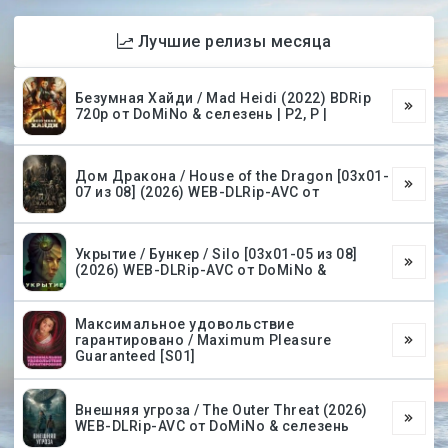
Лучшие релизы месяца
Безумная Хайди / Mad Heidi (2022) BDRip
720p от DoMiNo & селезень | P2, P |
Дом Дракона / House of the Dragon [03х01-
07 из 08] (2026) WEB-DLRip-AVC от
Укрытие / Бункер / Silo [03х01-05 из 08]
(2026) WEB-DLRip-AVC от DoMiNo &
Максимальное удовольствие
гарантировано / Maximum Pleasure
Guaranteed [S01]
Внешняя угроза / The Outer Threat (2026)
WEB-DLRip-AVC от DoMiNo & селезень