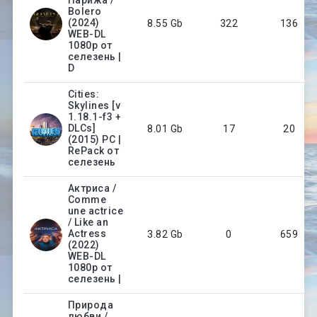
Bolero
(2024)
8.55 Gb
322
136
WEB-DL
1080p от
селезень |
D
Cities:
Skylines [v
1.18.1-f3 +
DLCs]
8.01 Gb
17
20
(2015) PC |
RePack от
селезень
Актриса /
Comme
une actrice
/ Like an
Actress
3.82 Gb
0
659
(2022)
WEB-DL
1080p от
селезень |
Природа
любви /