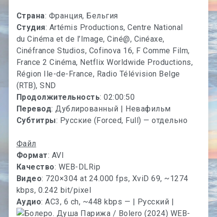
Страна
: Франция, Бельгия
Студия
: Artémis Productions, Centre National
du Cinéma et de l’Image, Ciné@, Cinéaxe,
Cinéfrance Studios, Cofinova 16, F Comme Film,
France 2 Cinéma, Netflix Worldwide Productions,
Région Ile-de-France, Radio Télévision Belge
(RTB), SND
Продолжительность
: 02:00:50
Перевод
: Дублированный | Невафильм
Субтитры
: Русские (Forced, Full) — отдельно
Файл
Формат
: AVI
Качество
: WEB-DLRip
Видео
: 720×304 at 24.000 fps, XviD 69, ~1274
kbps, 0.242 bit/pixel
Аудио
: AC3, 6 ch, ~448 kbps — | Русский |