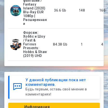
фантазий /
Fantasy
Island (2020)
36.6 Gb
148
160
Blu-Ray EUR
1080p |
Расширенная
и
Форсаж:
Хоббс и Шоу
/ Fast &
Furious
84.38 Gb
1
4
Presents:
Hobbs & Shaw
(2019) UHD
У данной публикации пока нет
комментариев.
Будь первым, оставь своё мнение в
комментариях!
Информация