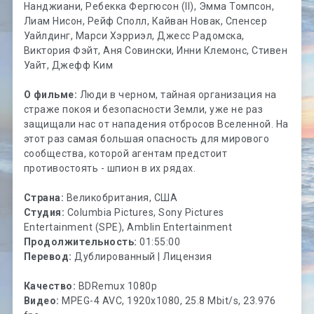
Нанджиани, Ребекка Фергюсон (II), Эмма Томпсон,
Лиам Нисон, Рейф Сполл, Кайван Новак, Спенсер
Уайлдинг, Марси Хэрриэл, Джесс Радомска,
Виктория Фэйт, Аня Совински, Инни Клемонс, Стивен
Уайт, Джефф Ким
О фильме:
Люди в черном, тайная организация на
страже покоя и безопасности Земли, уже не раз
защищали нас от нападения отбросов Вселенной. На
этот раз самая большая опасность для мирового
сообщества, которой агентам предстоит
противостоять - шпион в их рядах.
Страна:
Великобритания, США
Студия:
Columbia Pictures, Sony Pictures
Entertainment (SPE), Amblin Entertainment
Продолжительность:
01:55:00
Перевод:
Дублированный | Лицензия
Качество:
BDRemux 1080p
Видео:
MPEG-4 AVC, 1920x1080, 25.8 Mbit/s, 23.976