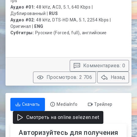
fps
Аудио #01:
48 kHz, AC3, 5.1, 640 Kbps |
Дублированный |
RUS
Аудио #02:
48 kHz, DTS-HD MA, 5.1, 2254 Kbps |
Оригинал |
ENG
Субтитры:
Русские (Forced, full), английские
Комментариев: 0
Просмотров: 2 706
Назад
Скачать
MediaInfo
Трейлер
Смотреть на online.selezen.net
Авторизуйтесь для получения