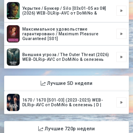
Укрытие / Бункер / Silo [03х01-05 из 08]
(2026) WEB-DLRip-AVC от DoMiNo &
Максимальное удовольствие
гарантировано / Maximum Pleasure
Guaranteed [S01]
Внешняя угроза / The Outer Threat (2026)
WEB-DLRip-AVC от DoMiNo & селезень
Лучшие SD недели
1670 / 1670 [S01-03] (2023-2025) WEB-
DLRip-AVC от DoMiNo & селезень | D |
Лучшие 720p недели