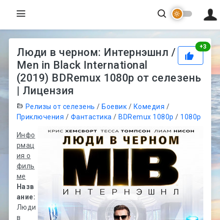
Рей
+
3
Люди в черном: Интернэшнл /
Men in Black International
(2019) BDRemux 1080p от селезень
| Лицензия
Релизы от селезень
/
Боевик
/
Комедия
/
Приключения
/
Фантастика
/
BDRemux 1080p
/
1080p
Инфо
рмац
ия о
филь
ме
Назв
ание:
Люди
в