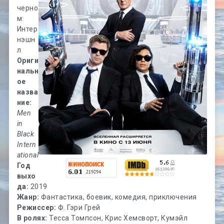
черно
м:
Интер
нэшн
л
Ориги
нальн
ое
назва
ние:
Men
in
Black
Intern
ational
Год
выхо
да:
2019
Жанр:
Фантастика, боевик, комедия, приключения
Режиссер:
Ф. Гэри Грей
В ролях:
Тесса Томпсон, Крис Хемсворт, Кумэйл