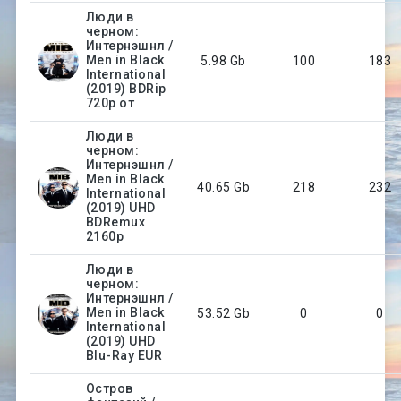
Люди в
черном:
Интернэшнл /
Men in Black
5.98 Gb
100
183
International
(2019) BDRip
720p от
Люди в
черном:
Интернэшнл /
Men in Black
40.65 Gb
218
232
International
(2019) UHD
BDRemux
2160p
Люди в
черном:
Интернэшнл /
Men in Black
53.52 Gb
0
0
International
(2019) UHD
Blu-Ray EUR
Остров