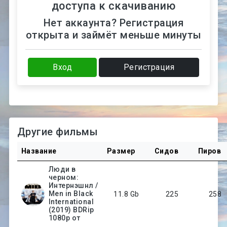
доступа к скачиванию
Нет аккаунта? Регистрация
открыта и займёт меньше минуты
Вход
Регистрация
Другие фильмы
Название
Размер
Сидов
Пиров
Люди в
черном:
Интернэшнл /
Men in Black
11.8 Gb
225
258
International
(2019) BDRip
1080p от