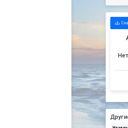
Ск
Нет
Други
Назван