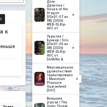
Дом
Дракона /
House of the
Dragon
[03х01-07 из
t
08] (2026)
WEB-DLRip-
AVC от
а к
Укрытие /
Бункер / Silo
[03х01-05 из
меньше
08] (2026)
WEB-DLRip-
AVC от
DoMiNo &
Максимальное
удовольствие
гарантировано
/ Maximum
Pleasure
Guaranteed
[S01]
Внешняя
угроза / The
Outer Threat
Залит