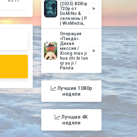
(2025) BDRip
720p от
DoMiNo &
селезень | P
| WinMedia,
Операция
«Панда».
Дикая
миссия /
Xiong mao ji
hua zhi bi luo
qi yu ji /
Panda
Лучшие 1080p
недели
Лучшие 4K
недели