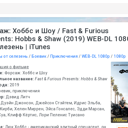
ж: Хоббс и Шоу / Fast & Furious
ents: Hobbs & Shaw (2019) WEB-DL 108
лезень | iTunes
ы от селезень
/
Боевик
/
Приключения
/
WEB-DL 1080p
/
1080p
ция о фильме
е:
Форсаж: Хоббс и Шоу
льное название:
Fast & Furious Presents: Hobbs & Shaw
ода:
2019
оевик, приключения
р:
Дэвид Литч
Дуэйн Джонсон, Джейсон Стэйтем, Идрис Эльба,
Кирби, Хелен Миррен, Эйса Гонсалес, Эдди Марсан,
Суа, Клифф Кёртис, Лори Пеленис Туисано
е:
Люк Хоббс - американский элитный спецагент, он