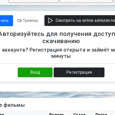
Смотреть на online.selezen.ne
ачать
Трейлер
Авторизуйтесь для получения доступ
скачиванию
 аккаунта? Регистрация открыта и займёт 
минуты
Вход
Регистрация
е фильмы
ие
Размер
Сидов
Пиров