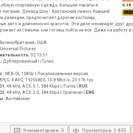
добную спортивную одежду, большие пикапы и
е питание. Декард Шоу - британский пижон, бывший
ик разведки, предпочитает дорогие костюмы,
ые авто и длинноногих красоток. Эти двое ненавидят друг дру
грожает их семьям, они готовы пойти на все. Даже на работу в
Великобритания, США
Universal Pictures
жительность:
02:15:51
:
Дублированный | iTunes
о:
WEB-DL 1080p | Локализованная версия
PEG-4 AVC, 1920x800, 10.8 Mbit/s, 23.976 fps
01:
48 kHz, AC3, 5.1, 384 Kbps | iTunes |
RUS
02:
48 kHz, AC3, 2.0, 384 Kbps | Оригинал |
ENG
ы:
Английские
Комментариев: 0
Просмотров: 2 855