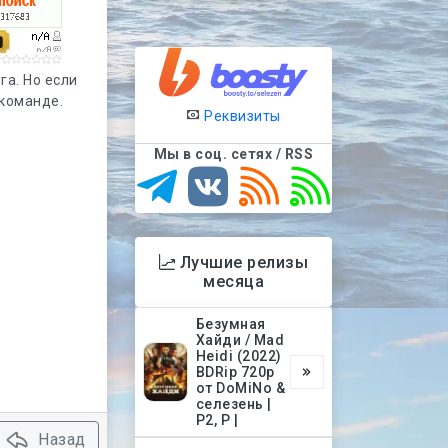
га. Но если
 команде.
Реквизиты
Мы в соц. сетях / RSS
Лучшие релизы
месяца
Безумная
Хайди / Mad
Heidi (2022)
BDRip 720p
от DoMiNo &
селезень |
P2, P |
Назад