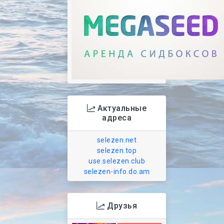
Актуальные
адреса
selezen.net
selezen.top
use.selezen.club
selezen-info.do.am
Друзья