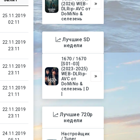
(2026) WEB-
DLRip-AVC от
DoMiNo &
25.11.2019
селезень
02:11
Лучшие SD
22.11.2019
недели
23:11
1670 / 1670
[S01-03]
22.11.2019
(2023-2025)
23:11
WEB-DLRip-
AVC от
DoMiNo &
22.11.2019
селезень | D
|
21:11
22.11.2019
Лучшие 720p
23:11
недели
24.11.2019
Настройщик
/ Tuner
05:11