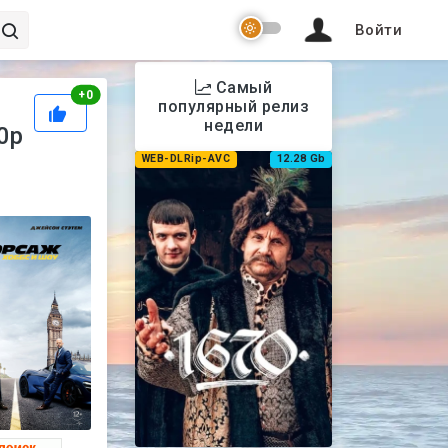
Войти
Самый
Рейтинг
+
0
популярный релиз
недели
0p
WEB-DLRip-AVC
12.28 Gb