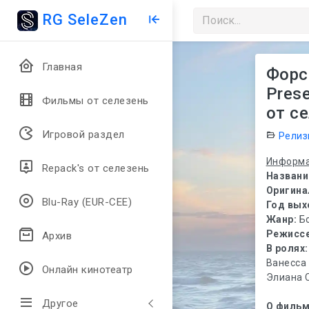
RG SeleZen
Главная
Форса
Pres
Фильмы от селезень
от се
Игровой раздел
Релиз
Информа
Repack's от селезень
Названи
Оригина
Blu-Ray (EUR-CEE)
Год вых
Жанр:
Б
Режиссе
Архив
В ролях:
Ванесса 
Онлайн кинотеатр
Элиана 
Другое
О фильм