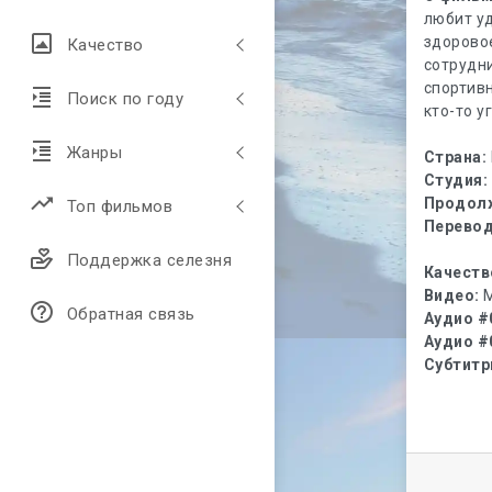
любит у
здорово
Качество
сотрудн
спортивн
Поиск по году
кто-то у
Жанры
Страна:
Студия:
Продол
Топ фильмов
Перевод
Поддержка селезня
Качеств
Видео:
M
Обратная связь
Аудио #
Аудио #
Субтитр