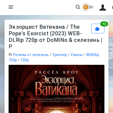
Рей
+
2
Экзорцист Ватикана / The
Pope's Exorcist (2023) WEB-
DLRip 720p от DoMiNo & селезень |
P
Релизы от селезень
/
Триллер
/
Ужасы
/
WEBRip
720p
/
720p