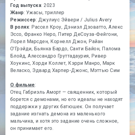
Год выпуска
: 2023
Жанр
: Ужасы, триллер
Режиссер
: Джулиус Эйвери / Julius Avery
В ролях
: Рассел Кроу, Дэниэл Дзоватто, Алекс
Эссо, Франко Неро, Питер ДеСоуза-Фейгони,
Лорел Марсден, Корнелл Джон, Райан
О’Грэйди, Бьянка Бардо, Санти Байон, Палома
Блойд, Алессандро Груттадаурия, Ривер
Хоукинс, Хорди Коллет, Кэрри Манро, Марк
Веласко, Эдвард Харпер-Джонс, Мэттью Сим
О фильме
:
Отец Габриэль Аморт — священник, который
борется с демонами, но его идеалы не находят
поддержки у других батюшек. Он получает
задание изгнать демона из маленького
мальчика, и хотя это задание очень сложное,
он принимает его.