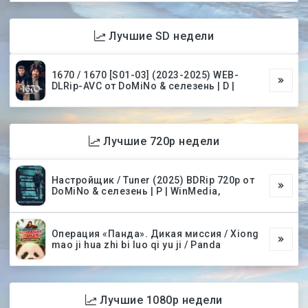
Лучшие SD недели
1670 / 1670 [S01-03] (2023-2025) WEB-
DLRip-AVC от DoMiNo & селезень | D |
Лучшие 720p недели
Настройщик / Tuner (2025) BDRip 720p от
DoMiNo & селезень | P | WinMedia,
Операция «Панда». Дикая миссия / Xiong
mao ji hua zhi bi luo qi yu ji / Panda
Лучшие 1080p недели