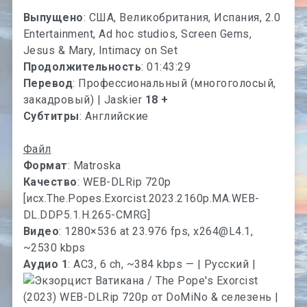
Выпущено
: США, Великобритания, Испания, 2.0
Entertainment, Ad hoc studios, Screen Gems,
Jesus & Mary, Intimacy on Set
Продолжительность
: 01:43:29
Перевод
: Профессиональный (многоголосый,
закадровый) | Jaskier
18 +
Субтитры
: Английские
Файл
Формат
: Matroska
Качество
: WEB-DLRip 720p
[исх.The.Popes.Exorcist.2023.2160p.MA.WEB-
DL.DDP5.1.H.265-CMRG]
Видео
: 1280×536 at 23.976 fps,
x264@L4.1
,
~2530 kbps
Аудио 1
: AC3, 6 ch, ~384 kbps — | Русский |