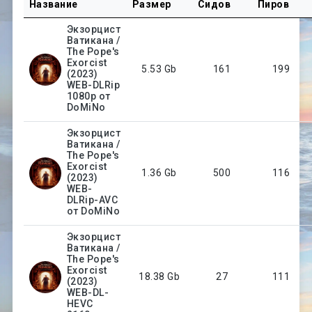
Название
Размер
Сидов
Пиров
Экзорцист
Ватикана /
The Pope's
Exorcist
5.53 Gb
161
199
(2023)
WEB-DLRip
1080p от
DoMiNo
Экзорцист
Ватикана /
The Pope's
Exorcist
1.36 Gb
500
116
(2023)
WEB-
DLRip-AVC
от DoMiNo
Экзорцист
Ватикана /
The Pope's
Exorcist
18.38 Gb
27
111
(2023)
WEB-DL-
HEVC