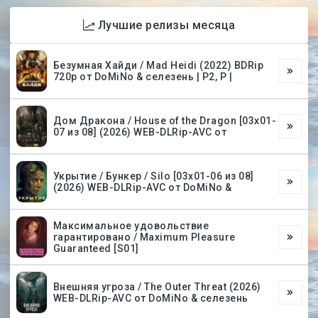
Лучшие релизы месяца
Безумная Хайди / Mad Heidi (2022) BDRip
720p от DoMiNo & селезень | P2, P |
Дом Дракона / House of the Dragon [03х01-
07 из 08] (2026) WEB-DLRip-AVC от
Укрытие / Бункер / Silo [03х01-06 из 08]
(2026) WEB-DLRip-AVC от DoMiNo &
Максимальное удовольствие
гарантировано / Maximum Pleasure
Guaranteed [S01]
Внешняя угроза / The Outer Threat (2026)
WEB-DLRip-AVC от DoMiNo & селезень