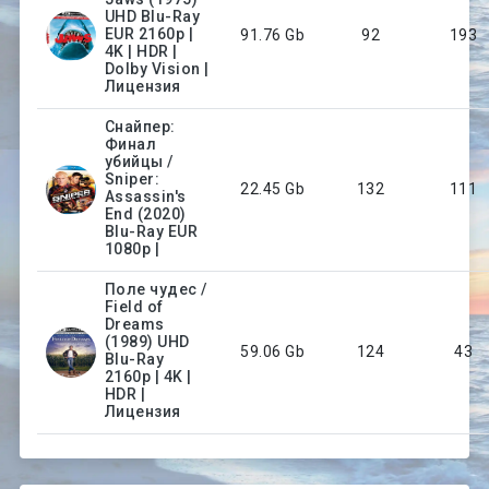
UHD Blu-Ray
EUR 2160p |
91.76 Gb
92
193
4K | HDR |
Dolby Vision |
Лицензия
Снайпер:
Финал
убийцы /
Sniper:
22.45 Gb
132
111
Assassin's
End (2020)
Blu-Ray EUR
1080p |
Поле чудес /
Field of
Dreams
(1989) UHD
59.06 Gb
124
43
Blu-Ray
2160p | 4K |
HDR |
Лицензия