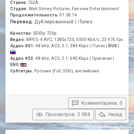
Страна:
США
Студия:
Walt Disney Pictures, Fairview Entertainment
Продолжительность:
01:58:14
Перевод:
Дублированный | iTunes
Качество:
BDRip 720p
Видео:
MPEG-4 AVC, 1280x720, 6500 Kbit/s, 23.976 fps
Аудио #01:
48 kHz, AC3, 5.1, 384 Kbps | iTunes |
RUS
|
Аудио #02:
48 kHz, AC3, 5.1, 640 Kbps | Оригинал |
ENG
|
Субтитры:
Русские (Full, SDH), английские
Комментариев: 0
Просмотров: 3 084
Назад