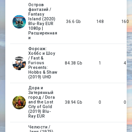
Остров
фантазий /
Fantasy
Island (2020)
36.6 Gb
148
160
Blu-Ray EUR
1080p |
Расширенная
и
Форсаж:
Хоббс и Шоу
/ Fast &
Furious
84.38 Gb
1
4
Presents:
Hobbs & Shaw
(2019) UHD
Дора и
Затерянный
город / Dora
and the Lost
38.94 Gb
0
0
City of Gold
(2019) Blu-
Ray EUR
Челюсти /
Jaws (1975)