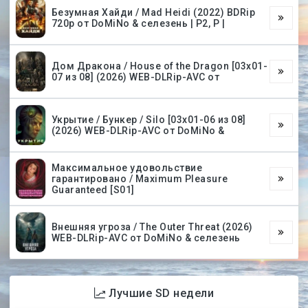
Безумная Хайди / Mad Heidi (2022) BDRip
720p от DoMiNo & селезень | P2, P |
Дом Дракона / House of the Dragon [03х01-
07 из 08] (2026) WEB-DLRip-AVC от
Укрытие / Бункер / Silo [03х01-06 из 08]
(2026) WEB-DLRip-AVC от DoMiNo &
Максимальное удовольствие
гарантировано / Maximum Pleasure
Guaranteed [S01]
Внешняя угроза / The Outer Threat (2026)
WEB-DLRip-AVC от DoMiNo & селезень
Лучшие SD недели