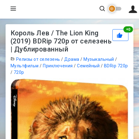
Рей
+
0
Король Лев / The Lion King
(2019) BDRip 720p от селезень
| Дублированный
Релизы от селезень
/
Драма
/
Музыкальный
/
Мультфильм
/
Приключения
/
Семейный
/
BDRip 720p
/
720p