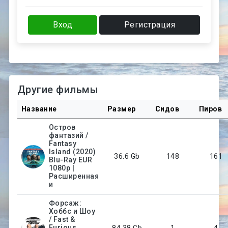
Вход
Регистрация
Другие фильмы
Название
Размер
Сидов
Пиров
Остров
фантазий /
Fantasy
Island (2020)
36.6 Gb
148
161
Blu-Ray EUR
1080p |
Расширенная
и
Форсаж:
Хоббс и Шоу
/ Fast &
Furious
84.38 Gb
1
4