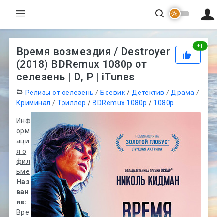
Рей
+
1
Время возмездия / Destroyer
(2018) BDRemux 1080p от
селезень | D, P | iTunes
Релизы от селезень
/
Боевик
/
Детектив
/
Драма
/
Криминал
/
Триллер
/
BDRemux 1080p
/
1080p
Инф
орм
аци
я о
фил
ьме
Наз
ван
ие:
Вре