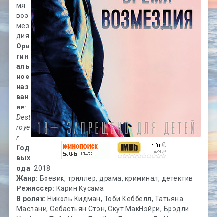
мя
воз
мез
дия
Ори
гин
аль
ное
наз
ван
ие:
Dest
roye
r
Год
вых
ода:
2018
Жанр:
Боевик, триллер, драма, криминал, детектив
Режиссер:
Карин Кусама
В ролях:
Николь Кидман, Тоби Кеббелл, Татьяна
Маслани, Себастьян Стэн, Скут МакНэйри, Брэдли