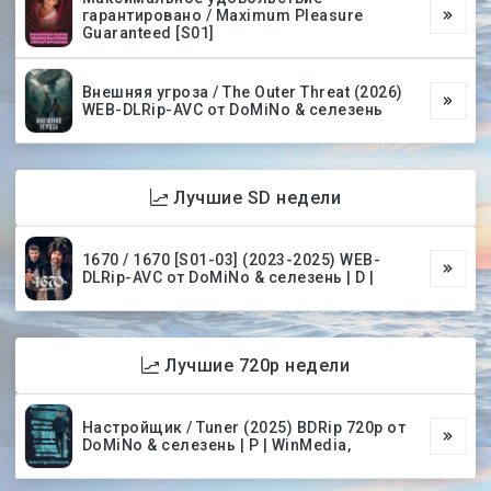
гарантировано / Maximum Pleasure
Guaranteed [S01]
Внешняя угроза / The Outer Threat (2026)
WEB-DLRip-AVC от DoMiNo & селезень
Лучшие SD недели
1670 / 1670 [S01-03] (2023-2025) WEB-
DLRip-AVC от DoMiNo & селезень | D |
Лучшие 720p недели
Настройщик / Tuner (2025) BDRip 720p от
DoMiNo & селезень | P | WinMedia,