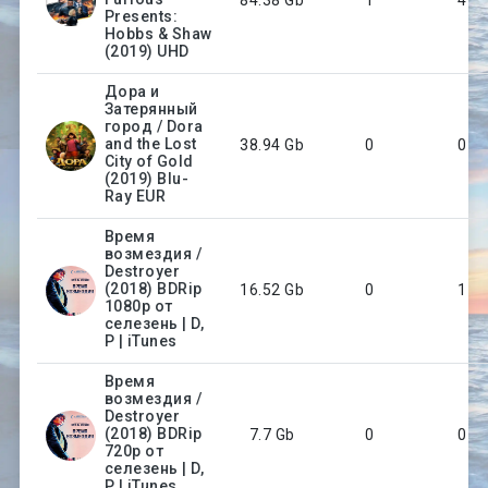
Presents:
Hobbs & Shaw
(2019) UHD
Дора и
Затерянный
город / Dora
and the Lost
38.94 Gb
0
0
City of Gold
(2019) Blu-
Ray EUR
Время
возмездия /
Destroyer
(2018) BDRip
16.52 Gb
0
1
1080p от
селезень | D,
P | iTunes
Время
возмездия /
Destroyer
(2018) BDRip
7.7 Gb
0
0
720p от
селезень | D,
P | iTunes