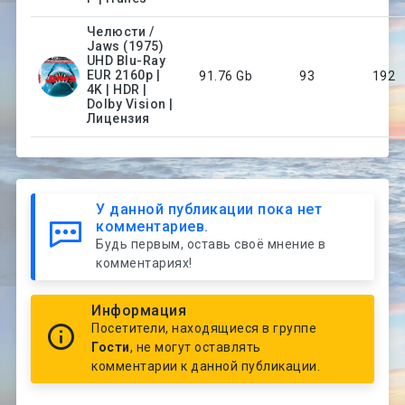
Челюсти /
Jaws (1975)
UHD Blu-Ray
EUR 2160p |
91.76 Gb
93
192
4K | HDR |
Dolby Vision |
Лицензия
У данной публикации пока нет
комментариев.
Будь первым, оставь своё мнение в
комментариях!
Информация
Посетители, находящиеся в группе
Гости
, не могут оставлять
комментарии к данной публикации.