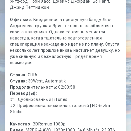
Уитфорд, Тоби Хасс, Джеймс Джордан, Бо Напп,
Джэйд Петтиджон
О фильме:
Внедренная в преступную банду Лос-
Анджелеса хрупкая Эрин невольно влюбляется в
своего напарника. Однако её жизнь меняется
навсегда, когда тщательно подготовленная
спецоперация неожиданно идет не по плану. Спустя
несколько лет прошлое вновь настигнет девушку, но
уже сильную и безжалостную. Грядет время
возмездия...
Страна:
США
Студия:
30West, Automatik
Продолжительность:
02:00:58
Перевод(ы):
#1: Дублированный | iTunes
#2: Профессиональный многоголосый | HDRezka
Studio
Качество:
BDRemux 1080p
Видео:
MPEG-4 AVC, 1920x1080, 34.6 Mbit/s, 23.976