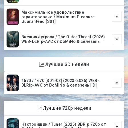
Максимальное удовольствие
гарантировано / Maximum Pleasure
Guaranteed [S01]
Внешняя угроза / The Outer Threat (2026)
WEB-DLRip-AVC от DoMiNo & селезень
Лучшие SD недели
1670 / 1670 [S01-03] (2023-2025) WEB-
DLRip-AVC от DoMiNo & селезень | D |
Лучшие 720p недели
Настройщик / Tuner (2025) BDRip 720p от