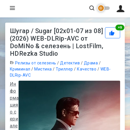
Рей
+
9
Шугар / Sugar [02x01-07 из 08]
(2026) WEB-DLRip-AVC от
DoMiNo & селезень | LostFilm,
HDRezka Studio
Релизы от селезень
/
Детектив
/
Драма
/
Криминал
/
Мистика
/
Триллер
/
Качество
/
WEB-
DLRip-AVC
Ин
фо
рма
ция
о с
ери
але