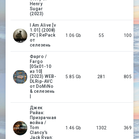
Henry
Sugar
(2023)
I Am Alive [v
1.01] (2008)
PC | RePack
1.06 Gb
55
100
от
селезень
Фарго /
Fargo
[05x01-10
из 10]
(2023) WEB-
5.85 Gb
281
805
DLRip-AVC
от DoMiNo
& селезень
|
Джек
Райан:
Призрачная
война /
Tom
1.46 Gb
1302
369
Clancy's
Jack Ryan: