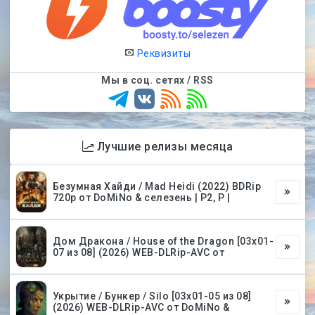
Реквизиты
Мы в соц. сетях / RSS
Лучшие релизы месяца
Безумная Хайди / Mad Heidi (2022) BDRip
720p от DoMiNo & селезень | P2, P |
Дом Дракона / House of the Dragon [03х01-
07 из 08] (2026) WEB-DLRip-AVC от
Укрытие / Бункер / Silo [03х01-05 из 08]
(2026) WEB-DLRip-AVC от DoMiNo &