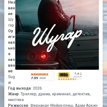
Наз
ван
ие
:
Шу
гар
Ор
иги
нал
ьно
е
наз
ван
ие
:
Sug
ar
Год выхода
: 2026
Жанр
: Триллер, драма, криминал, детектив,
мистика
Режиссер
: Фернанду Мейреллиш, Адам Аркин