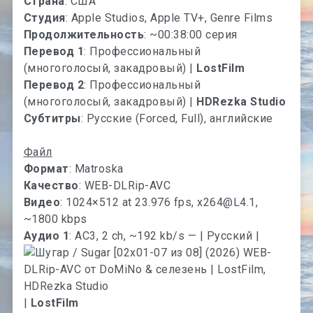
Страна
: США
Студия
: Apple Studios, Apple TV+, Genre Films
Продолжительность
: ~00:38:00 серия
Перевод 1
: Профессиональный
(многоголосый, закадровый) |
LostFilm
Перевод 2
: Профессиональный
(многоголосый, закадровый) |
HDRezka Studio
Субтитры
: Русские (Forced, Full), английские
Файл
Формат
: Matroska
Качество
: WEB-DLRip-AVC
Видео
: 1024×512 at 23.976 fps,
x264@L4.1
,
~1800 kbps
Аудио 1
: AC3, 2 ch, ~192 kb/s — | Русский |
|
LostFilm