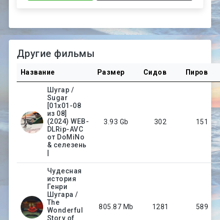
Другие фильмы
Название
Размер
Сидов
Пиров
Шугар /
Sugar
[01x01-08
из 08]
(2024) WEB-
3.93 Gb
302
151
DLRip-AVC
от DoMiNo
& селезень
|
Чудесная
история
Генри
Шугара /
The
805.87 Mb
1281
589
Wonderful
Story of