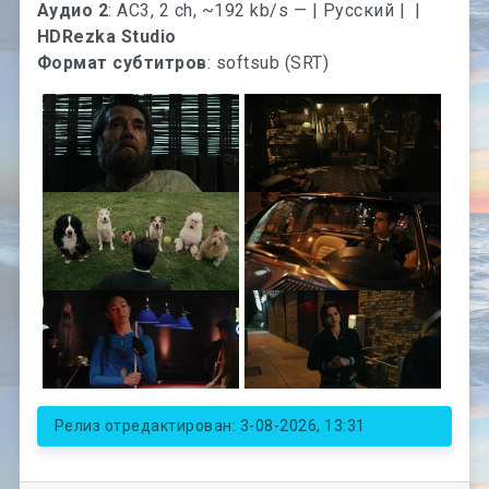
Аудио 2
: AC3, 2 ch, ~192 kb/s — | Русский |
|
HDRezka Studio
Формат субтитров
: softsub (SRT)
Релиз отредактирован: 3-08-2026, 13:31