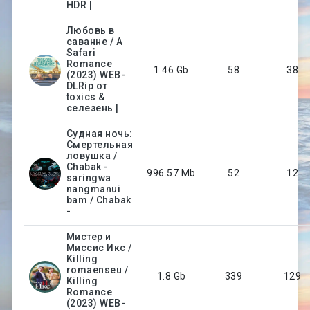
HDR |
Любовь в
саванне / A
Safari
Romance
1.46 Gb
58
38
(2023) WEB-
DLRip от
toxics &
селезень |
Судная ночь:
Смертельная
ловушка /
Chabak -
996.57 Mb
52
12
saringwa
nangmanui
bam / Chabak
-
Мистер и
Миссис Икс /
Killing
romaenseu /
1.8 Gb
339
129
Killing
Romance
(2023) WEB-