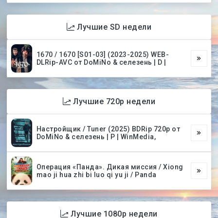
Лучшие SD недели
1670 / 1670 [S01-03] (2023-2025) WEB-
DLRip-AVC от DoMiNo & селезень | D |
Лучшие 720p недели
Настройщик / Tuner (2025) BDRip 720p от
DoMiNo & селезень | P | WinMedia,
Операция «Панда». Дикая миссия / Xiong
mao ji hua zhi bi luo qi yu ji / Panda
Лучшие 1080p недели