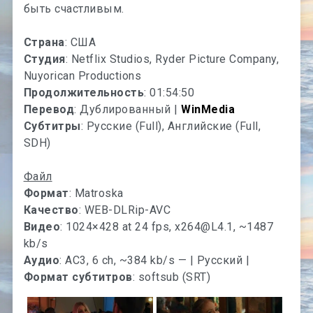
быть счастливым.
Страна
: США
Студия
: Netflix Studios, Ryder Picture Company,
Nuyorican Productions
Продолжительность
: 01:54:50
Перевод
: Дублированный |
WinMedia
Субтитры
: Русские (Full), Английские (Full,
SDH)
Файл
Формат
: Matroska
Качество
: WEB-DLRip-AVC
Видео
: 1024×428 at 24 fps,
x264@L4.1
, ~1487
kb/s
Аудио
: AC3, 6 ch, ~384 kb/s — | Русский |
Формат субтитров
: softsub (SRT)