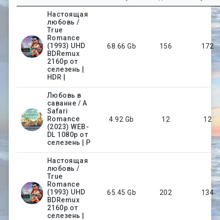
Настоящая
любовь /
True
Romance
(1993) UHD
68.66 Gb
156
172
BDRemux
2160p от
селезень |
HDR |
Любовь в
саванне / A
Safari
Romance
4.92 Gb
12
12
(2023) WEB-
DL 1080p от
селезень | P
Настоящая
любовь /
True
Romance
(1993) UHD
65.45 Gb
202
134
BDRemux
2160p от
селезень |