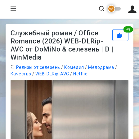
Рей
+
9
Служебный роман / Office
Romance (2026) WEB-DLRip-
AVC от DoMiNo & селезень | D |
WinMedia
Релизы от селезень
/
Комедия
/
Мелодрама
/
Качество
/
WEB-DLRip-AVC
/
Netflix