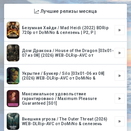
Лучшие релизы месяца
Безумная Хайди / Mad Heidi (2022) BDRip
720p от DoMiNo & селезень | P2, P |
Дом Дракона / House of the Dragon [03х01-
07 из 08] (2026) WEB-DLRip-AVC от
Укрытие / Бункер / Silo [03х01-06 из 08]
(2026) WEB-DLRip-AVC от DoMiNo &
Максимальное удовольствие
гарантировано / Maximum Pleasure
Guaranteed [S01]
Внешняя угроза / The Outer Threat (2026)
WEB-DLRip-AVC от DoMiNo & селезень