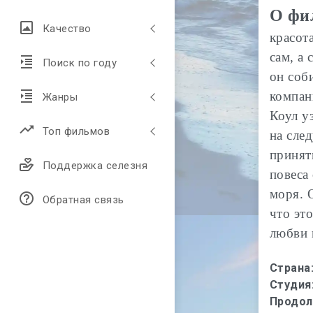
О фи
Качество
красот
сам, а 
Поиск по году
он соб
компан
Жанры
Коул у
Топ фильмов
на сле
принят
Поддержка селезня
повеса
моря. 
Обратная связь
что эт
любви 
Страна
Студия
Продол