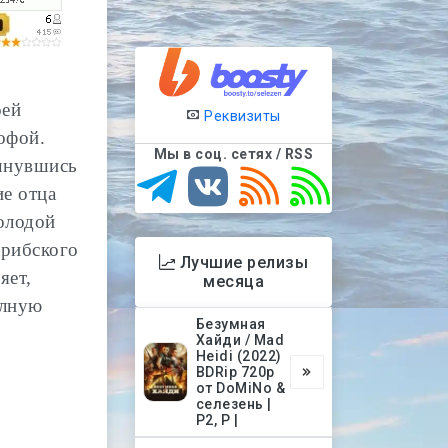
оей
Реквизиты
офой.
Мы в соц. сетях / RSS
Очнувшись
ие отца
олодой
арибского
Лучшие релизы
яет,
месяца
олную
Безумная
Хайди / Mad
Heidi (2022)
BDRip 720p
от DoMiNo &
селезень |
P2, P |