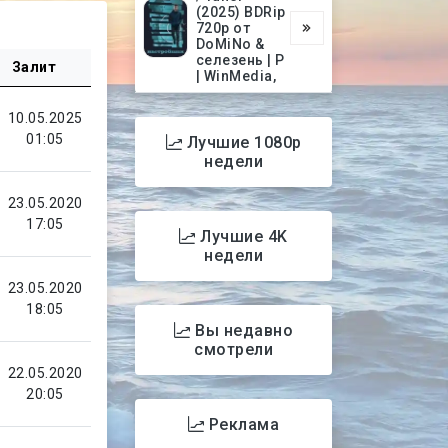
(2025) BDRip
720p от
DoMiNo &
селезень | P
Залит
| WinMedia,
10.05.2025
01:05
Лучшие 1080p
недели
23.05.2020
17:05
Лучшие 4K
недели
23.05.2020
18:05
Вы недавно
смотрели
22.05.2020
20:05
Реклама