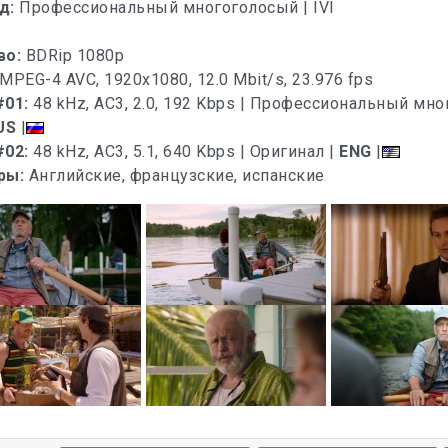
д:
Профессиональный многоголосый | IVI
во:
BDRip 1080p
MPEG-4 AVC, 1920x1080, 12.0 Mbit/s, 23.976 fps
#01:
48 kHz, AC3, 2.0, 192 Kbps | Профессиональный мн
US
|
#02:
48 kHz, AC3, 5.1, 640 Kbps | Оригинал |
ENG
|
ры:
Английские, французские, испанские