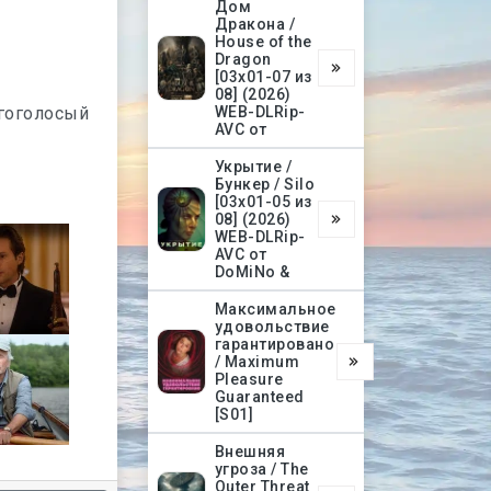
Дом
Дракона /
House of the
Dragon
[03х01-07 из
08] (2026)
огоголосый
WEB-DLRip-
AVC от
Укрытие /
Бункер / Silo
[03х01-05 из
08] (2026)
WEB-DLRip-
AVC от
DoMiNo &
Максимальное
удовольствие
гарантировано
/ Maximum
Pleasure
Guaranteed
[S01]
Внешняя
угроза / The
Outer Threat