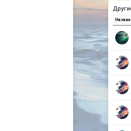
Други
Назван