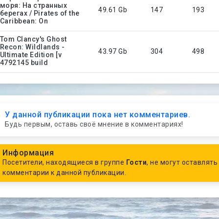
моря: На странных
49.61 Gb
147
193
берегах / Pirates of the
Caribbean: On
Tom Clancy's Ghost
Recon: Wildlands -
43.97 Gb
304
498
Ultimate Edition [v
4792145 build
У данной публикации пока нет комментариев.
Будь первым, оставь своё мнение в комментариях!
Информация
Посетители, находящиеся в группе
Гости
, не могут оставлять
комментарии к данной публикации.