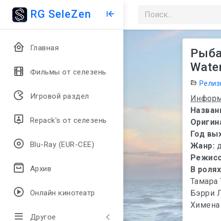
RG SeleZen
Главная
Рыба
Water
Фильмы от селезень
Релиз
Игровой раздел
Информ
Назван
Repack's от селезень
Оригин
Год вы
Blu-Ray (EUR-CEE)
Жанр:
Режис
Архив
В роля
Тамара 
Бэрри Л
Онлайн кинотеатр
Химена
Другое