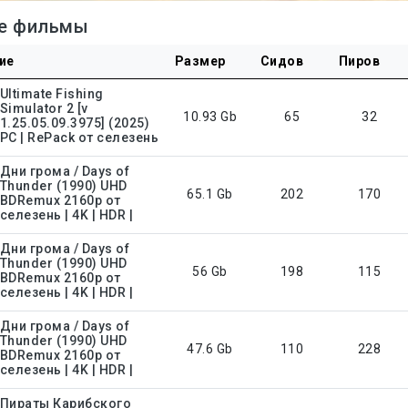
е фильмы
ие
Размер
Сидов
Пиров
Ultimate Fishing
Simulator 2 [v
10.93 Gb
65
32
1.25.05.09.3975] (2025)
PC | RePack от селезень
Дни грома / Days of
Thunder (1990) UHD
65.1 Gb
202
170
BDRemux 2160p от
селезень | 4K | HDR |
Дни грома / Days of
Thunder (1990) UHD
56 Gb
198
115
BDRemux 2160p от
селезень | 4K | HDR |
Дни грома / Days of
Thunder (1990) UHD
47.6 Gb
110
228
BDRemux 2160p от
селезень | 4K | HDR |
Пираты Карибского