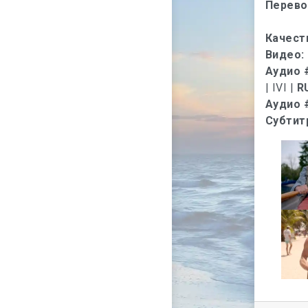
Перево
Качест
Видео:
Аудио 
| IVI |
R
Аудио 
Субтит