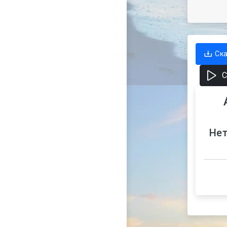
Ск
С
Нет