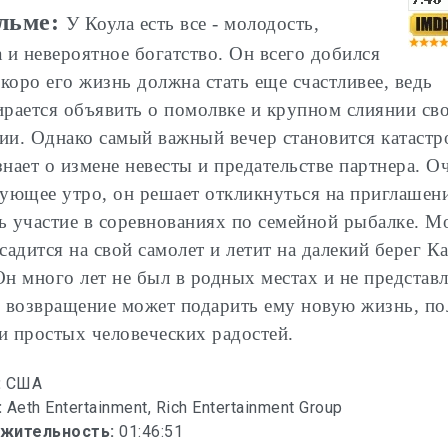
льме:
У Коула есть все - молодость,
а и невероятное богатство. Он всего добился
скоро его жизнь должна стать еще счастливее, ведь
ирается объявить о помолвке и крупном слиянии св
ии. Однако самый важный вечер становится катастр
знает о измене невесты и предательстве партнера. 
дующее утро, он решает откликнуться на приглашен
ь участие в соревнованиях по семейной рыбалке. М
 садится на свой самолет и летит на далекий берег К
Он много лет не был в родных местах и не представл
о возвращение может подарить ему новую жизнь, п
и простых человеческих радостей.
:
США
:
Aeth Entertainment, Rich Entertainment Group
жительность:
01:46:51