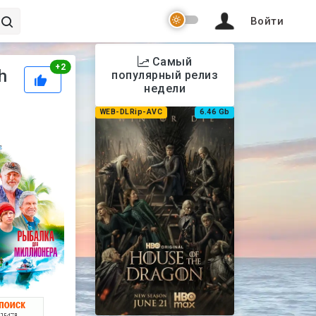
Войти
Самый
Рейтинг
+
2
h
популярный релиз
недели
WEB-DLRip-AVC
6.46 Gb