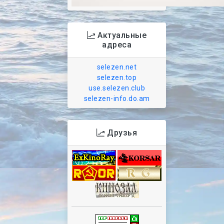
Актуальные
адреса
selezen.net
selezen.top
use.selezen.club
selezen-info.do.am
Друзья