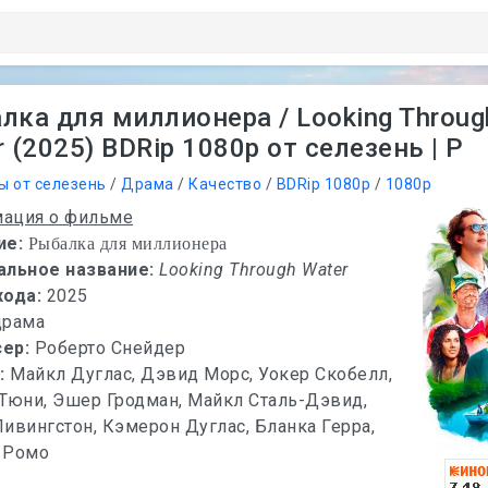
лка для миллионера / Looking Throug
 (2025) BDRip 1080p от селезень | P
ы от селезень
/
Драма
/
Качество
/
BDRip 1080p
/
1080p
ация о фильме
ие:
Рыбалка для миллионера
альное название:
Looking Through Water
хода:
2025
драма
сер:
Роберто Снейдер
х:
Майкл Дуглас, Дэвид Морс, Уокер Скобелл,
Тюни, Эшер Гродман, Майкл Сталь-Дэвид,
ивингстон, Кэмерон Дуглас, Бланка Герра,
 Ромо