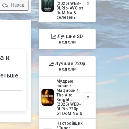
(2026) WEB-
Назад
DLRip-AVC от
DoMiNo &
селезень
Лучшие SD
недели
а к
Лучшие 720p
недели
меньше
Мудрые
парни /
Мафиози /
The Alto
Knights
(2025) WEB-
DLRip 720p
от DoMiNo &
Настройщик
/ Tuner