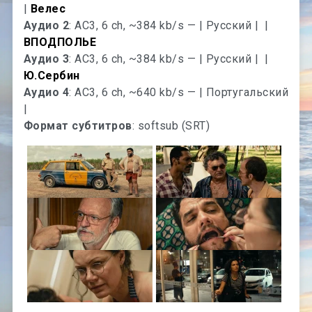
|
Велес
Аудио 2
: AC3, 6 ch, ~384 kb/s — | Русский |
|
ВПОДПОЛЬЕ
Аудио 3
: AC3, 6 ch, ~384 kb/s — | Русский |
|
Ю.Сербин
Аудио 4
: AC3, 6 ch, ~640 kb/s — | Португальский
|
Формат субтитров
: softsub (SRT)