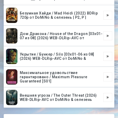
Безумная Хайди / Mad Heidi (2022) BDRip
720p от DoMiNo & селезень | P2, P |
Дом Дракона / House of the Dragon [03х01-
07 из 08] (2026) WEB-DLRip-AVC от
Укрытие / Бункер / Silo [03х01-06 из 08]
(2026) WEB-DLRip-AVC от DoMiNo &
Максимальное удовольствие
гарантировано / Maximum Pleasure
Guaranteed [S01]
Внешняя угроза / The Outer Threat (2026)
WEB-DLRip-AVC от DoMiNo & селезень