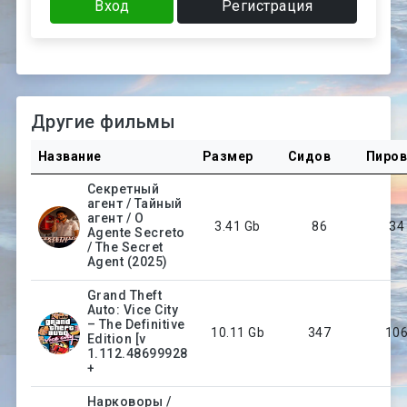
Вход
Регистрация
Другие фильмы
Название
Размер
Сидов
Пиро
Секретный
агент / Тайный
агент / O
3.41 Gb
86
34
Agente Secreto
/ The Secret
Agent (2025)
Grand Theft
Auto: Vice City
– The Definitive
10.11 Gb
347
10
Edition [v
1.112.48699928
+
Нарковоры /