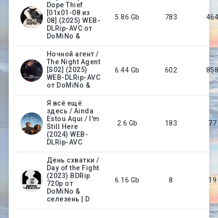
Dope Thief
[01x01-08 из
5.86 Gb
783
46
08] (2025) WEB-
DLRip-AVC от
DoMiNo &
Ночной агент /
The Night Agent
[S02] (2025)
6.44 Gb
602
85
WEB-DLRip-AVC
от DoMiNo &
Я всё ещё
здесь / Ainda
Estou Aqui / I'm
2.6 Gb
183
77
Still Here
(2024) WEB-
DLRip-AVC
День схватки /
Day of the Fight
(2023) BDRip
6.16 Gb
8
19
720p от
DoMiNo &
селезень | D