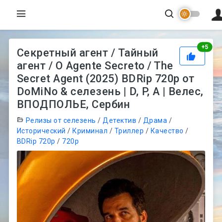
Рей
+
5
Секретный агент / Тайный
агент / O Agente Secreto / The
Secret Agent (2025) BDRip 720p от
DoMiNo & селезень | D, P, A | Велес,
ВПОДПОЛЬЕ, Сербин
Релизы от селезень
/
Детектив
/
Драма
/
Исторический
/
Криминал
/
Триллер
/
Качество
/
BDRip 720p
/
720p