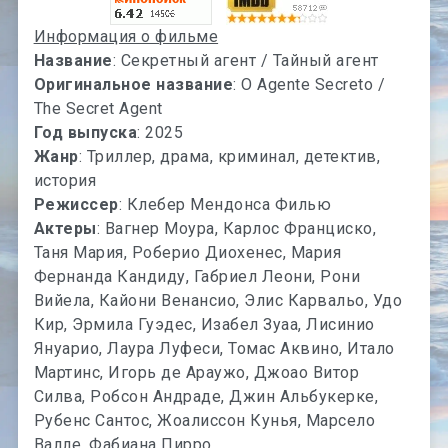
Информация о фильме
Название
: Секретный агент / Тайный агент
Оригинальное название
: O Agente Secreto /
The Secret Agent
Год выпуска
: 2025
Жанр
: Триллер, драма, криминал, детектив,
история
Режиссер
: Клебер Мендонса Филью
Актеры
: Вагнер Моура, Карлос Франциско,
Таня Мария, Роберио Диохенес, Мария
Фернанда Кандиду, Габриел Леони, Рони
Вийела, Кайони Венансио, Элис Карвальо, Удо
Кир, Эрмила Гуэдес, Изабел Зуаа, Лисинио
Януарио, Лаура Луфеси, Томас Аквино, Итало
Мартинс, Игорь де Араужо, Джоао Витор
Силва, Робсон Андраде, Джин Альбукерке,
Рубенс Сантос, Жоалиссон Кунья, Марсело
Валле, Фабиана Пирро