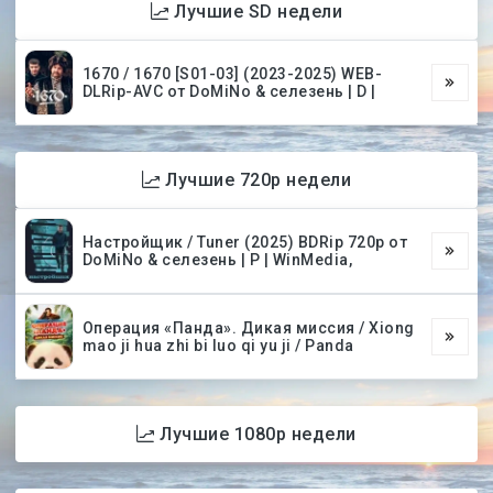
Лучшие SD недели
1670 / 1670 [S01-03] (2023-2025) WEB-
DLRip-AVC от DoMiNo & селезень | D |
Лучшие 720p недели
Настройщик / Tuner (2025) BDRip 720p от
DoMiNo & селезень | P | WinMedia,
Операция «Панда». Дикая миссия / Xiong
mao ji hua zhi bi luo qi yu ji / Panda
Лучшие 1080p недели