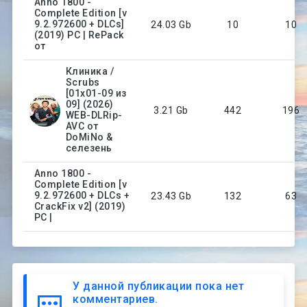
Anno 1800 -
Complete Edition [v
9.2.972600 + DLCs]
24.03 Gb
10
10
(2019) PC | RePack
от
Клиника /
Scrubs
[01x01-09 из
09] (2026)
3.21 Gb
442
196
WEB-DLRip-
AVC от
DoMiNo &
селезень
Anno 1800 -
Complete Edition [v
9.2.972600 + DLCs +
23.43 Gb
132
63
CrackFix v2] (2019)
PC |
У данной публикации пока нет
комментариев.