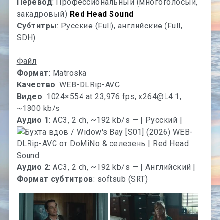
Перевод
: Профессиональный (многоголосый,
закадровый)
Red Head Sound
Субтитры
: Русские (Full), английские (Full,
SDH)
Файл
Формат
: Matroska
Качество
: WEB-DLRip-AVC
Видео
: 1024×554 at 23,976 fps,
x264@L4.1
,
~1800 kb/s
Аудио 1
: AC3, 2 ch, ~192 kb/s — | Русский |
Аудио 2
: AC3, 2 ch, ~192 kb/s — | Английский |
Формат субтитров
: softsub (SRT)