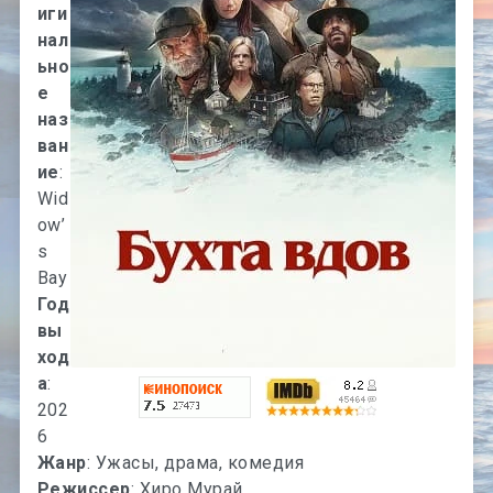
иги
нал
ьно
е
наз
ван
ие
:
Wid
ow’
s
Bay
Год
вы
ход
а
:
202
6
Жанр
: Ужасы, драма, комедия
Режиссер
: Хиро Мурай