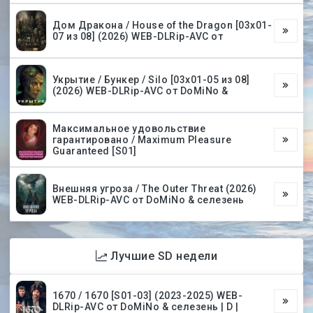
Дом Дракона / House of the Dragon [03х01-
07 из 08] (2026) WEB-DLRip-AVC от
Укрытие / Бункер / Silo [03х01-05 из 08]
(2026) WEB-DLRip-AVC от DoMiNo &
Максимальное удовольствие
гарантировано / Maximum Pleasure
Guaranteed [S01]
Внешняя угроза / The Outer Threat (2026)
WEB-DLRip-AVC от DoMiNo & селезень
Лучшие SD недели
1670 / 1670 [S01-03] (2023-2025) WEB-
DLRip-AVC от DoMiNo & селезень | D |