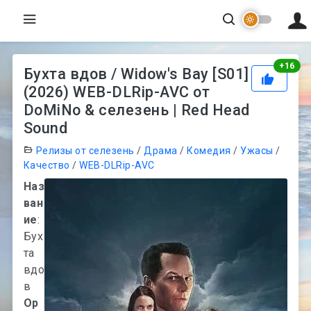
Рей
+
16
Бухта вдов / Widow's Bay [S01]
(2026) WEB-DLRip-AVC от
DoMiNo & селезень | Red Head
Sound
Релизы от селезень
/
Драма
/
Комедия
/
Ужасы
/
Качество
/
WEB-DLRip-AVC
Наз
ван
ие
:
Бух
та
вдо
в
Ор