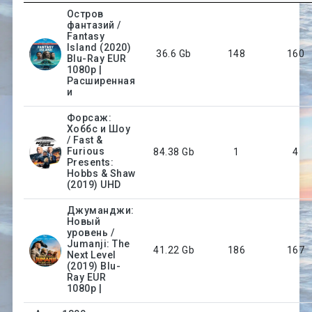
Остров
фантазий /
Fantasy
Island (2020)
36.6 Gb
148
160
Blu-Ray EUR
1080p |
Расширенная
и
Форсаж:
Хоббс и Шоу
/ Fast &
Furious
84.38 Gb
1
4
Presents:
Hobbs & Shaw
(2019) UHD
Джуманджи:
Новый
уровень /
Jumanji: The
41.22 Gb
186
167
Next Level
(2019) Blu-
Ray EUR
1080p |