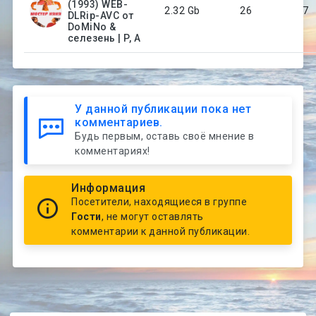
(1993) WEB-
2.32 Gb
26
7
DLRip-AVC от
DoMiNo &
селезень | P, A
У данной публикации пока нет
комментариев.
Будь первым, оставь своё мнение в
комментариях!
Информация
Посетители, находящиеся в группе
Гости
, не могут оставлять
комментарии к данной публикации.