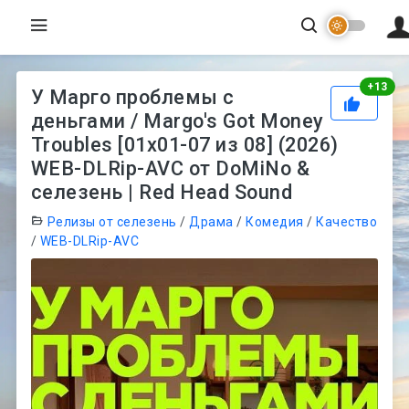
Рей
+
13
У Марго проблемы с
деньгами / Margo's Got Money
Troubles [01x01-07 из 08] (2026)
WEB-DLRip-AVC от DoMiNo &
селезень | Red Head Sound
Релизы от селезень
/
Драма
/
Комедия
/
Качество
/
WEB-DLRip-AVC