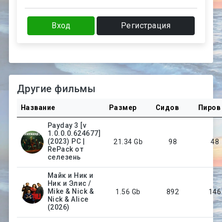
Вход
Регистрация
Другие фильмы
Название
Размер
Сидов
Пиров
Payday 3 [v
1.0.0.0.624677]
(2023) PC |
21.34 Gb
98
48
RePack от
селезень
Майк и Ник и
Ник и Элис /
Mike & Nick &
1.56 Gb
892
146
Nick & Alice
(2026)