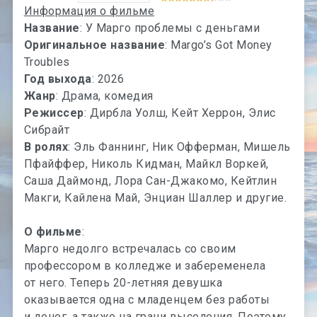
Информация о фильме
Название
: У Марго проблемы с деньгами
Оригинальное название
: Margo’s Got Money
Troubles
Год выхода
: 2026
Жанр
: Драма, комедия
Режиссер
: Дирбла Уолш, Кейт Херрон, Элис
Сибрайт
В ролях
: Эль Фаннинг, Ник Офферман, Мишель
Пфайффер, Николь Кидман, Майкл Воркей,
Саша Даймонд, Лора Сан-Джакомо, Кейтлин
Макги, Кайлена Май, Энциан Шаллер и другие.
О фильме
:
Марго недолго встречалась со своим
профессором в колледже и забеременела
от него. Теперь 20-летняя девушка
оказывается одна с младенцем без работы
и денег, а также на грани выселения. Поэтому