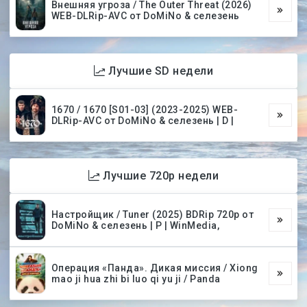
Внешняя угроза / The Outer Threat (2026)
WEB-DLRip-AVC от DoMiNo & селезень
Лучшие SD недели
1670 / 1670 [S01-03] (2023-2025) WEB-
DLRip-AVC от DoMiNo & селезень | D |
Лучшие 720p недели
Настройщик / Tuner (2025) BDRip 720p от
DoMiNo & селезень | P | WinMedia,
Операция «Панда». Дикая миссия / Xiong
mao ji hua zhi bi luo qi yu ji / Panda