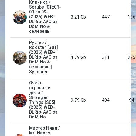
Клиника /
Scrubs [01x01-
09 из 09]
(2026) WEB-
3.21 Gb
447
196
DLRip-AVC от
DoMiNo &
селезень
Рустер /
Rooster [S01]
(2026) WEB-
DLRip-AVC от
4.79 Gb
311
275
DoMiNo &
селезень |
Syncmer
Очень
странные
дела /
Stranger
9.79 Gb
404
94
Things [S05]
(2025) WEB-
DLRip-AVC от
DoMiNo
Мистер Няня /
Mr. Nanny