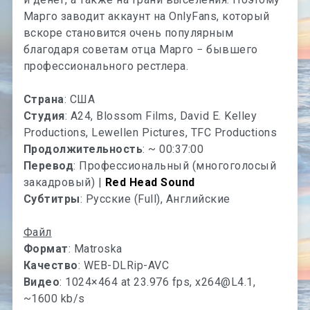
Марго заводит аккаунт на OnlyFans, который
вскоре становится очень популярным
благодаря советам отца Марго − бывшего
профессионального рестлера.
Страна
: США
Студия
: A24, Blossom Films, David E. Kelley
Productions, Lewellen Pictures, TFC Productions
Продолжительность
: ~ 00:37:00
Перевод
: Профессиональный (многоголосый
закадровый) |
Red Head Sound
Субтитры
: Русские (Full), Английские
Файл
Формат
: Matroska
Качество
: WEB-DLRip-AVC
Видео
: 1024×464 at 23.976 fps,
x264@L4.1
,
~1600 kb/s