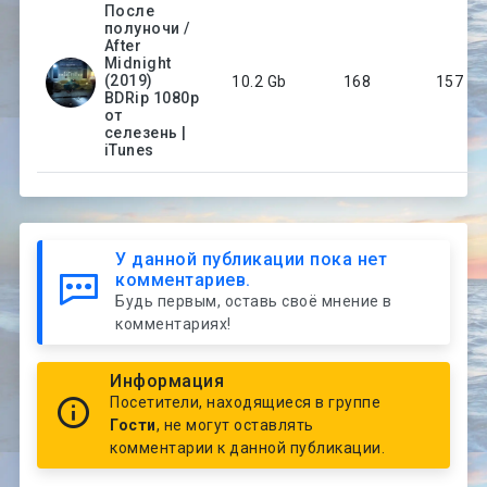
После
полуночи /
After
Midnight
(2019)
10.2 Gb
168
157
BDRip 1080p
от
селезень |
iTunes
У данной публикации пока нет
комментариев.
Будь первым, оставь своё мнение в
комментариях!
Информация
Посетители, находящиеся в группе
Гости
, не могут оставлять
комментарии к данной публикации.