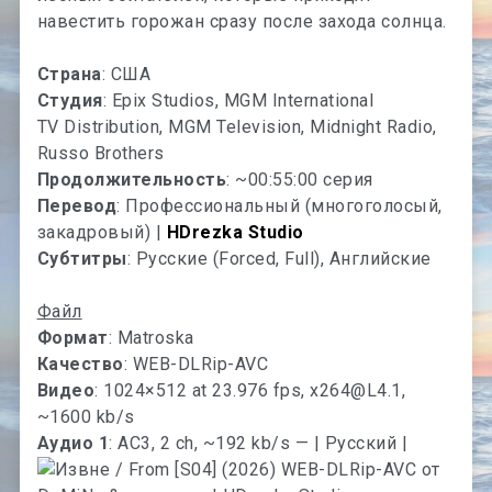
навестить горожан сразу после захода солнца.
Страна
: США
Студия
: Epix Studios, MGM International
TV Distribution, MGM Television, Midnight Radio,
Russo Brothers
Продолжительность
: ~00:55:00 серия
Перевод
: Профессиональный (многоголосый,
закадровый) |
HDrezka Studio
Субтитры
: Русские (Forced, Full), Английские
Файл
Формат
: Matroska
Качество
: WEB-DLRip-AVC
Видео
: 1024×512 at 23.976 fps,
x264@L4.1
,
~1600 kb/s
Аудио 1
: AC3, 2 ch, ~192 kb/s — | Русский |