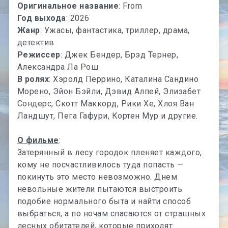
Оригинальное название
: From
Год выхода
: 2026
Жанр
: Ужасы, фантастика, триллер, драма,
детектив
Режиссер
: Джек Бендер, Брэд Тернер,
Александра Ла Рош
В ролях
: Хэролд Перрино, Каталина Сандино
Морено, Эйон Бэйли, Дэвид Алпей, Элизабет
Сондерс, Скотт Маккорд, Рики Хе, Хлоя Ван
Ландшут, Пега Гафури, Кортен Мур и другие.
О фильме
:
Затерянный в лесу городок пленяет каждого,
кому не посчастливилось туда попасть —
покинуть это место невозможно. Днем
невольные жители пытаются выстроить
подобие нормального быта и найти способ
выбраться, а по ночам спасаются от страшных
лесных обитателей, которые приходят