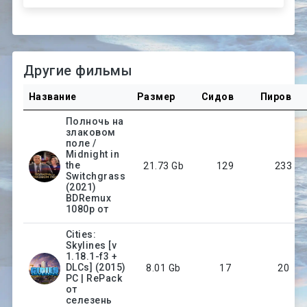
Другие фильмы
Название
Размер
Сидов
Пиров
Полночь на
злаковом
поле /
Midnight in
the
21.73 Gb
129
233
Switchgrass
(2021)
BDRemux
1080p от
Cities:
Skylines [v
1.18.1-f3 +
DLCs] (2015)
8.01 Gb
17
20
PC | RePack
от
селезень