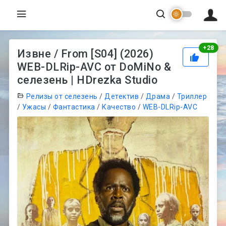
Рей
+
28
Извне / From [S04] (2026)
WEB-DLRip-AVC от DoMiNo &
селезень | HDrezka Studio
Релизы от селезень
/
Детектив
/
Драма
/
Триллер
/
Ужасы
/
Фантастика
/
Качество
/
WEB-DLRip-AVC