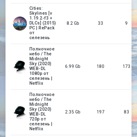
Cities:
Skylines [v
1.19.2-f3 +
DLCs] (2015)
8.2 Gb
33
9
PC | RePack
от
селезень
Полночное
небо / The
Midnight
Sky (2020)
6.99 Gb
180
173
WEB-DL
1080p от
селезень |
Netflix
Полночное
небо / The
Midnight
Sky (2020)
2.35 Gb
197
83
WEB-DL
720p от
селезень |
Netflix