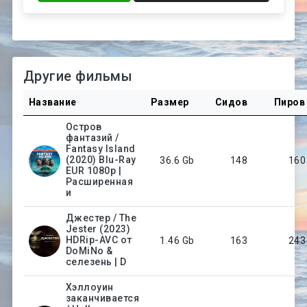
Другие фильмы
Название
Размер
Сидов
Пиров
Остров
фантазий /
Fantasy Island
(2020) Blu-Ray
36.6 Gb
148
160
EUR 1080p |
Расширенная
и
Джестер / The
Jester (2023)
HDRip-AVC от
1.46 Gb
163
243
DoMiNo &
селезень | D
Хэллоуин
заканчивается