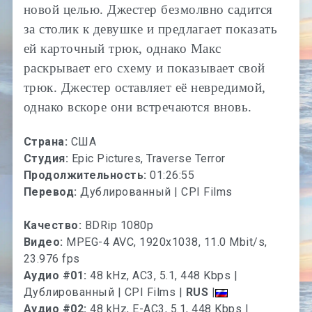
новой целью. Джестер безмолвно садится
за столик к девушке и предлагает показать
ей карточный трюк, однако Макс
раскрывает его схему и показывает свой
трюк. Джестер оставляет её невредимой,
однако вскоре они встречаются вновь.
Страна:
США
Студия:
Epic Pictures, Traverse Terror
Продолжительность:
01:26:55
Перевод:
Дублированный | CPI Films
Качество:
BDRip 1080p
Видео:
MPEG-4 AVC, 1920x1038, 11.0 Mbit/s,
23.976 fps
Аудио #01:
48 kHz, AC3, 5.1, 448 Kbps |
Дублированный | CPI Films |
RUS
|
Аудио #02:
48 kHz, E-AC3, 5.1, 448 Kbps |