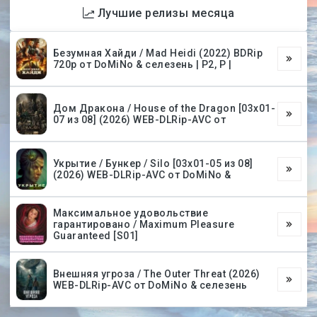
Лучшие релизы месяца
Безумная Хайди / Mad Heidi (2022) BDRip
720p от DoMiNo & селезень | P2, P |
Дом Дракона / House of the Dragon [03х01-
07 из 08] (2026) WEB-DLRip-AVC от
Укрытие / Бункер / Silo [03х01-05 из 08]
(2026) WEB-DLRip-AVC от DoMiNo &
Максимальное удовольствие
гарантировано / Maximum Pleasure
Guaranteed [S01]
Внешняя угроза / The Outer Threat (2026)
WEB-DLRip-AVC от DoMiNo & селезень