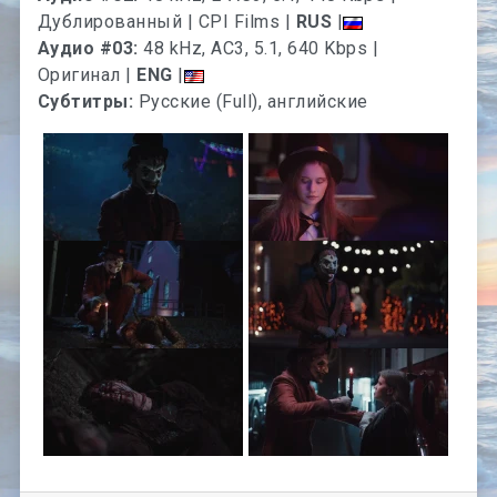
Дублированный | CPI Films |
RUS
|
Аудио #03:
48 kHz, AC3, 5.1, 640 Kbps |
Оригинал |
ENG
|
Субтитры:
Русские (Full), английские