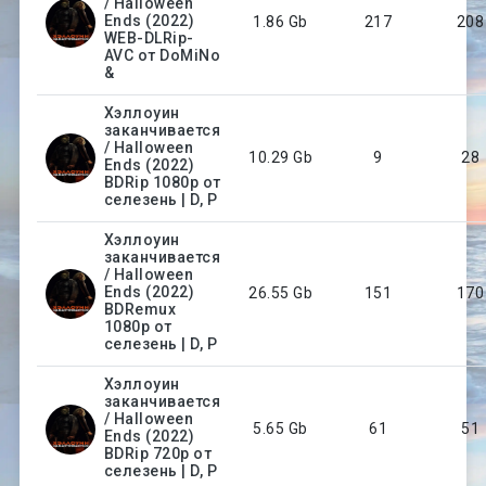
/ Halloween
Ends (2022)
1.86 Gb
217
208
WEB-DLRip-
AVC от DoMiNo
&
Хэллоуин
заканчивается
/ Halloween
10.29 Gb
9
28
Ends (2022)
BDRip 1080p от
селезень | D, P
Хэллоуин
заканчивается
/ Halloween
Ends (2022)
26.55 Gb
151
170
BDRemux
1080p от
селезень | D, P
Хэллоуин
заканчивается
/ Halloween
5.65 Gb
61
51
Ends (2022)
BDRip 720p от
селезень | D, P