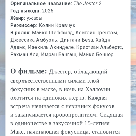
Оригинальное название:
The Jester 2
Год выхода:
2025
Жанр:
ужасы
Режиссер:
Колин Кравчук
В ролях:
Майкл Шеффилд, Кейтлин Трентэм,
Джессика Амбуэль, Дингани Беза, Хайдн
Адамс, Изекиль Акинделе, Кристиан Альбертс,
Рахман Али, Имран Бангаш, Майкл Беннер
О фильме:
Джестер, обладающий
сверхъестественными силами злой
фокусник в маске, в ночь на Хэллоуин
охотится на одиноких жертв. Каждая
встреча начинается с невинных фокусов
и заканчивается кровопролитием. Сидящая
в одиночестве в закусочной 15-летняя
Макс, начинающая фокусница, становится