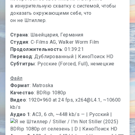
в изнурительную схватку с системой, чтобы
доказать окружающими себе, что
он не Штиллер.
Страна
: Швейцария, Германия
Студия
: C-Films AG, Walker Worm Film
Продолжительность
: 01:39:21
Перевод
: Дублированный | КиноПоиск HD
Субтитры
: Русские (Forced, Full), немецкие
Файл
Формат
: Matroska
Качество
: BDRip 1080p
Видео
: 1920×960 at 24 fps,
x264@L4.1
, ~10600
kb/s
Аудио 1
: AC3, 6 ch, ~448 kb/s — | Русский |