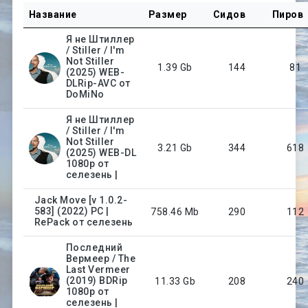
Название
Размер
Сидов
Пиров
Я не Штиллер
/ Stiller / I'm
Not Stiller
1.39 Gb
144
81
(2025) WEB-
DLRip-AVC от
DoMiNo
Я не Штиллер
/ Stiller / I'm
Not Stiller
3.21 Gb
344
618
(2025) WEB-DL
1080p от
селезень |
Jack Move [v 1.0.2-
583] (2022) PC |
758.46 Mb
290
112
RePack от селезень
Последний
Вермеер / The
Last Vermeer
(2019) BDRip
11.33 Gb
208
240
1080p от
селезень |