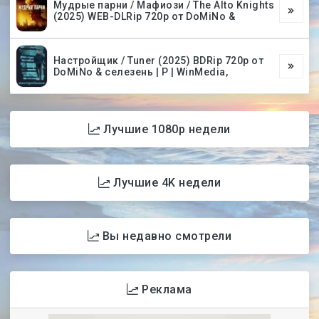
Мудрые парни / Мафиози / The Alto Knights
(2025) WEB-DLRip 720p от DoMiNo &
Настройщик / Tuner (2025) BDRip 720p от
DoMiNo & селезень | P | WinMedia,
Лучшие 1080p недели
Лучшие 4K недели
Вы недавно смотрели
Реклама