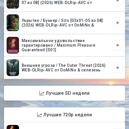
07 из 08] (2026) WEB-DLRip-AVC от
Укрытие / Бункер / Silo [03х01-05 из 08]
(2026) WEB-DLRip-AVC от DoMiNo &
Максимальное удовольствие
гарантировано / Maximum Pleasure
Guaranteed [S01]
Внешняя угроза / The Outer Threat (2026)
WEB-DLRip-AVC от DoMiNo & селезень
Лучшие SD недели
Лучшие 720p недели