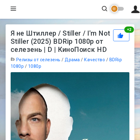
Рей
+
2
Я не Штиллер / Stiller / I'm Not
Stiller (2025) BDRip 1080p от
селезень | D | КиноПоиск HD
Релизы от селезень
/
Драма
/
Качество
/
BDRip
1080p
/
1080p