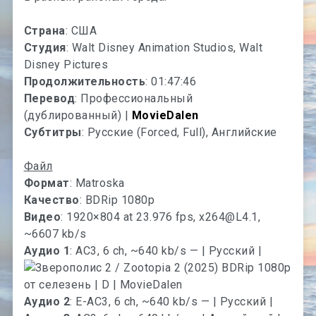
Страна
: США
Студия
: Walt Disney Animation Studios, Walt
Disney Pictures
Продолжительность
: 01:47:46
Перевод
: Профессиональный
(дублированный) |
MovieDalen
Субтитры
: Русские (Forced, Full), Английские
Файл
Формат
: Matroska
Качество
: BDRip 1080p
Видео
: 1920×804 at 23.976 fps,
x264@L4.1
,
~6607 kb/s
Аудио 1
: AC3, 6 ch, ~640 kb/s — | Русский |
Аудио 2
: E-AC3, 6 ch, ~640 kb/s — | Русский |