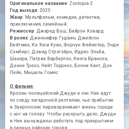
Оригинальное название
: Zootopia 2
Год выхода
: 2025
Жанр
: Мультфильм, комедия, детектив,
приключения, семейный
Режиссер
: Джаред Буш, Байрон Ховард
В ролях
: Джиннифер Гудвин, Джейсон
Бейтман, Ке Хюи Куан, Форчун Феймстер, Энди
Сэмберг, Дэвид Стрэтэйрн, Идрис Эльба,
Шакира, Патрик Варбертон, Кинта Брансон,
Дэнни Трехо, Нейт Торренс, Бонни Хант, Дон
Лейк, Мишель Гомес
О фильме
:
Кролик-полицейский Джуди и лис Ник идут
по следу загадочной рептилии, чьё прибытие
в Зверополис переворачивает жизнь города
с ног на голову. Чтобы раскрыть дело, Джуди
и Ник вынуждены работать под прикрытием
в разных районах города.