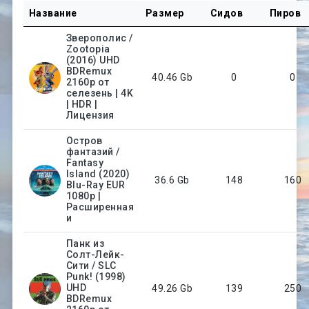
Название
Размер
Сидов
Пиров
Зверополис /
Zootopia
(2016) UHD
BDRemux
40.46 Gb
0
0
2160p от
селезень | 4K
| HDR |
Лицензия
Остров
фантазий /
Fantasy
Island (2020)
36.6 Gb
148
160
Blu-Ray EUR
1080p |
Расширенная
и
Панк из
Солт-Лейк-
Сити / SLC
Punk! (1998)
UHD
49.26 Gb
139
250
BDRemux