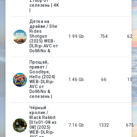
2160p от
селезень | 4K
|
Детка на
драйве / She
Rides
Shotgun
1.99 Gb
754
62
(2025) WEB-
DLRip-AVC от
DoMiNo &
Прощай,
привет /
Goodbye,
Hello (2024)
1.46 Gb
66
15
WEB-DLRip-
AVC от
DoMiNo &
селезень |
Чёрный
кролик /
Black Rabbit
[01х01-08 из
7.16 Gb
1332
675
08] (2025)
WEB-DLRip-
AVC от