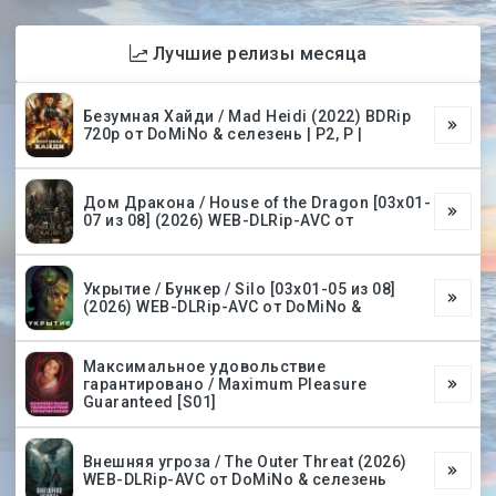
Лучшие релизы месяца
Безумная Хайди / Mad Heidi (2022) BDRip
720p от DoMiNo & селезень | P2, P |
Дом Дракона / House of the Dragon [03х01-
07 из 08] (2026) WEB-DLRip-AVC от
Укрытие / Бункер / Silo [03х01-05 из 08]
(2026) WEB-DLRip-AVC от DoMiNo &
Максимальное удовольствие
гарантировано / Maximum Pleasure
Guaranteed [S01]
Внешняя угроза / The Outer Threat (2026)
WEB-DLRip-AVC от DoMiNo & селезень