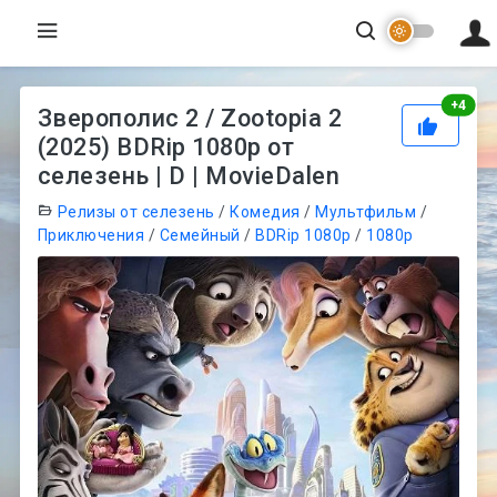
Рей
+
4
Зверополис 2 / Zootopia 2
(2025) BDRip 1080p от
селезень | D | MovieDalen
Релизы от селезень
/
Комедия
/
Мультфильм
/
Приключения
/
Семейный
/
BDRip 1080p
/
1080p