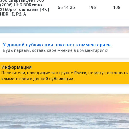
300 Спартанцев / 300
(2006) UHD BDRemux
56.14 Gb
196
108
2160p от селезень | 4K |
HDR | D, P2, A
У данной публикации пока нет комментариев.
Будь первым, оставь своё мнение в комментариях!
Информация
Посетители, находящиеся в группе
Гости
, не могут оставлять
комментарии к данной публикации.