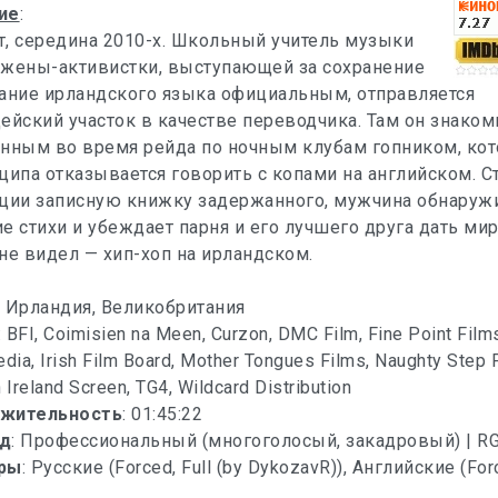
ие
:
, середина 2010-х. Школьный учитель музыки
 жены-активистки, выступающей за сохранение
ание ирландского языка официальным, отправляется
ейский участок в качестве переводчика. Там он знаком
анным во время рейда по ночным клубам гопником, ко
ципа отказывается говорить с копами на английском. 
иции записную книжку задержанного, мужчина обнаружи
е стихи и убеждает парня и его лучшего друга дать миру
не видел — хип-хоп на ирландском.
: Ирландия, Великобритания
: BFI, Coimisien na Meen, Curzon, DMC Film, Fine Point Films
dia, Irish Film Board, Mother Tongues Films, Naughty Step 
 Ireland Screen, TG4, Wildcard Distribution
жительность
: 01:45:22
д
: Профессиональный (многоголосый, закадровый) | R
ры
: Русские (Forced, Full (by DykozavR)), Английские (Forc