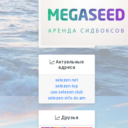
Актуальные
адреса
selezen.net
selezen.top
use.selezen.club
selezen-info.do.am
Друзья