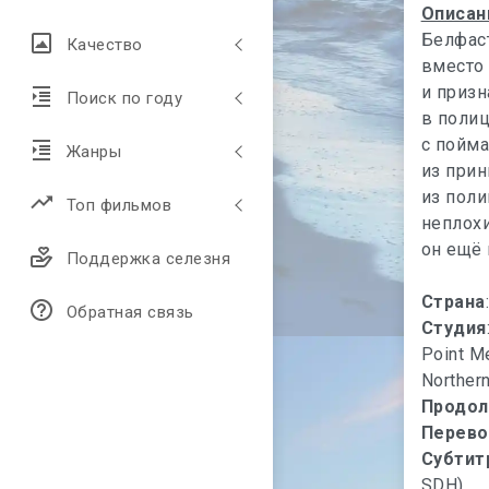
Описан
Белфаст
Качество
вместо
и призн
Поиск по году
в полиц
с пойм
Жанры
из прин
из пол
Топ фильмов
неплохи
он ещё 
Поддержка селезня
Страна
Обратная связь
Студия
Point Me
Northern
Продол
Перево
Субтит
SDH)