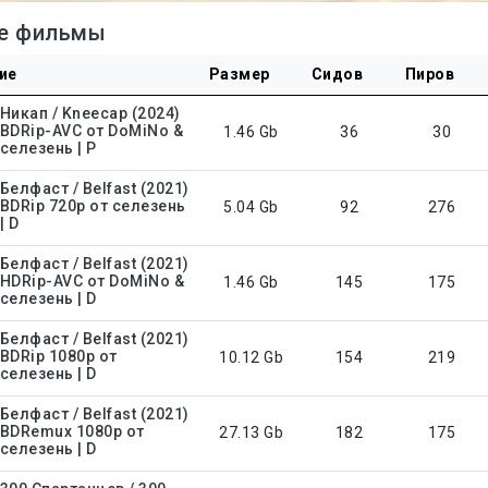
е фильмы
ие
Размер
Сидов
Пиров
Никап / Kneecap (2024)
BDRip-AVC от DoMiNo &
1.46 Gb
36
30
селезень | P
Белфаст / Belfast (2021)
BDRip 720p от селезень
5.04 Gb
92
276
| D
Белфаст / Belfast (2021)
HDRip-AVC от DoMiNo &
1.46 Gb
145
175
селезень | D
Белфаст / Belfast (2021)
BDRip 1080p от
10.12 Gb
154
219
селезень | D
Белфаст / Belfast (2021)
BDRemux 1080p от
27.13 Gb
182
175
селезень | D