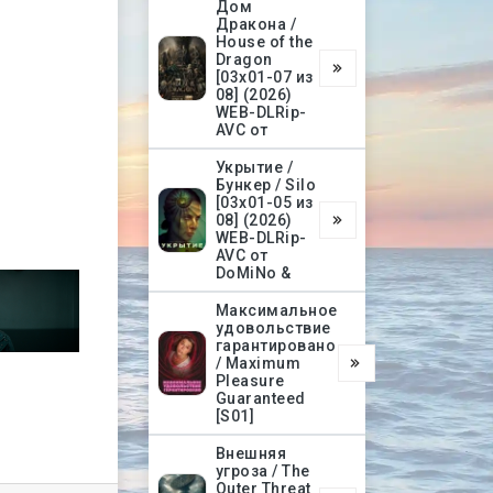
Дом
Дракона /
House of the
Dragon
[03х01-07 из
08] (2026)
WEB-DLRip-
AVC от
Укрытие /
Бункер / Silo
[03х01-05 из
08] (2026)
WEB-DLRip-
AVC от
DoMiNo &
Максимальное
удовольствие
гарантировано
/ Maximum
Pleasure
Guaranteed
[S01]
Внешняя
угроза / The
Outer Threat