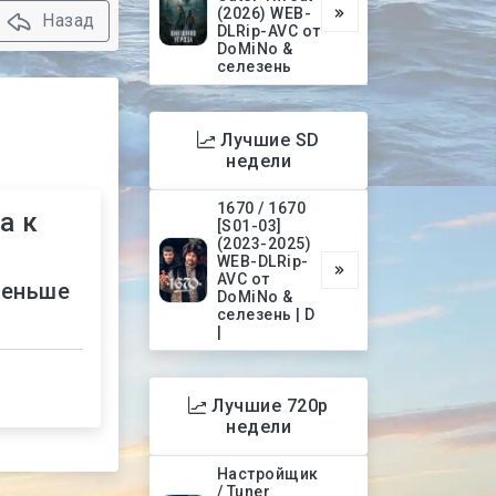
(2026) WEB-
Назад
DLRip-AVC от
DoMiNo &
селезень
Лучшие SD
недели
1670 / 1670
а к
[S01-03]
(2023-2025)
WEB-DLRip-
AVC от
меньше
DoMiNo &
селезень | D
|
Лучшие 720p
недели
Настройщик
/ Tuner