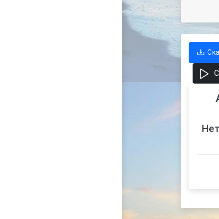
Ск
С
Нет