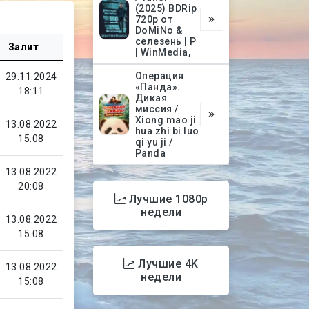
(2025) BDRip
720p от
DoMiNo &
селезень | P
Залит
| WinMedia,
Операция
29.11.2024
«Панда».
18:11
Дикая
миссия /
Xiong mao ji
13.08.2022
hua zhi bi luo
15:08
qi yu ji /
Panda
13.08.2022
20:08
Лучшие 1080p
недели
13.08.2022
15:08
Лучшие 4K
13.08.2022
недели
15:08