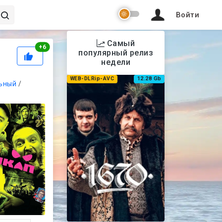
Войти
Самый
Рейтинг
+
6
популярный релиз
недели
WEB-DLRip-AVC
12.28 Gb
ьный
/