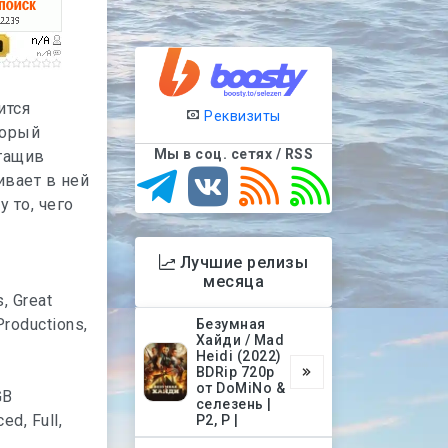
ится
Реквизиты
торый
Мы в соц. сетях / RSS
Стащив
вает в ней
 то, чего
Лучшие релизы
месяца
, Great
Productions,
Безумная
Хайди / Mad
Heidi (2022)
BDRip 720p
от DoMiNo &
GB
селезень |
ed, Full,
P2, P |