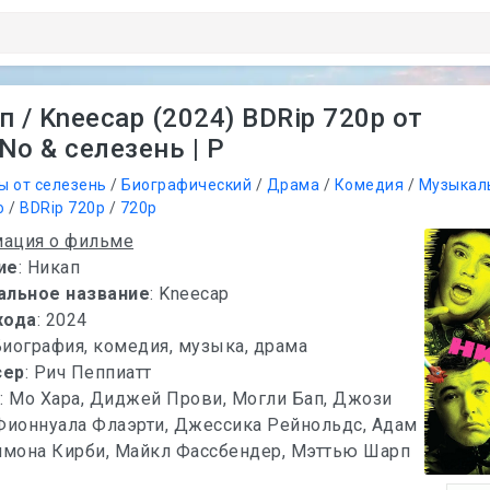
 / Kneecap (2024) BDRip 720p от
No & селезень | P
ы от селезень
/
Биографический
/
Драма
/
Комедия
/
Музыкал
о
/
BDRip 720p
/
720p
ация о фильме
ие
: Никап
альное название
: Kneecap
хода
: 2024
Биография, комедия, музыка, драма
сер
: Рич Пеппиатт
х
: Мо Хара, Диджей Прови, Могли Бап, Джози
Фионнуала Флаэрти, Джессика Рейнольдс, Адам
Симона Кирби, Майкл Фассбендер, Мэттью Шарп