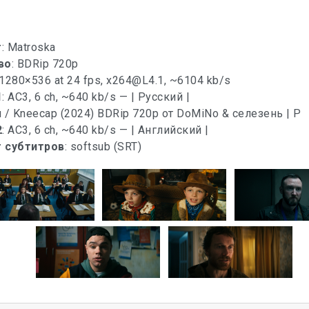
т
: Matroska
во
: BDRip 720p
 1280×536 at 24 fps,
x264@L4.1
, ~6104 kb/s
1
: AC3, 6 ch, ~640 kb/s — | Русский |
2
: AC3, 6 ch, ~640 kb/s — | Английский |
 субтитров
: softsub (SRT)