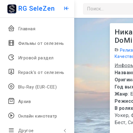
RG SeleZen
Главная
Никап
DoMi
Фильмы от селезень
Релиз
Качеств
Игровой раздел
Информ
Назван
Repack's от селезень
Оригин
Год вы
Blu-Ray (EUR-CEE)
Жанр
: 
Режис
Архив
В роля
Уокер, 
Онлайн кинотеатр
Бест, 
Другое