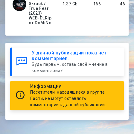
Skräck /
1.37 Gb
166
46
True Fear
(2023)
WEB-DLRip
от DoMiNo
У данной публикации пока нет
комментариев.
Будь первым, оставь своё мнение в
комментариях!
Информация
Посетители, находящиеся в группе
Гости
, не могут оставлять
комментарии к данной публикации.