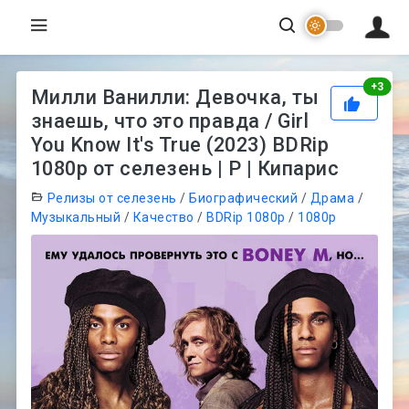
Рей
+
3
Милли Ванилли: Девочка, ты
знаешь, что это правда / Girl
You Know It's True (2023) BDRip
1080p от селезень | P | Кипарис
Релизы от селезень
/
Биографический
/
Драма
/
Музыкальный
/
Качество
/
BDRip 1080p
/
1080p