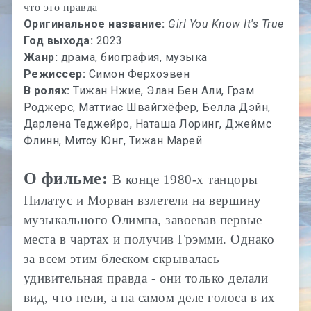
что это правда
Оригинальное название:
Girl You Know It's True
Год выхода:
2023
Жанр:
драма, биография, музыка
Режиссер:
Симон Ферхоэвен
В ролях:
Тижан Нжие, Элан Бен Али, Грэм
Роджерс, Маттиас Швайгхёфер, Белла Дэйн,
Дарлена Теджейро, Наташа Лоринг, Джеймс
Флинн, Митсу Юнг, Тижан Марей
О фильме:
В конце 1980-х танцоры
Пилатус и Морван взлетели на вершину
музыкального Олимпа, завоевав первые
места в чартах и получив Грэмми. Однако
за всем этим блеском скрывалась
удивительная правда - они только делали
вид, что пели, а на самом деле голоса в их