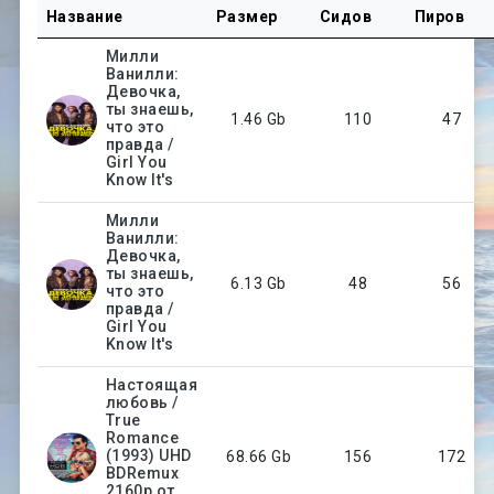
Название
Размер
Сидов
Пиров
Милли
Ванилли:
Девочка,
ты знаешь,
1.46 Gb
110
47
что это
правда /
Girl You
Know It's
Милли
Ванилли:
Девочка,
ты знаешь,
6.13 Gb
48
56
что это
правда /
Girl You
Know It's
Настоящая
любовь /
True
Romance
(1993) UHD
68.66 Gb
156
172
BDRemux
2160p от