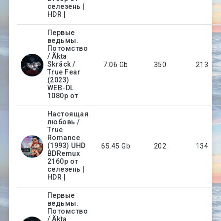
селезень |
HDR |
Первые
ведьмы.
Потомство
/ Äkta
Skräck /
7.06 Gb
350
213
True Fear
(2023)
WEB-DL
1080p от
Настоящая
любовь /
True
Romance
(1993) UHD
65.45 Gb
202
134
BDRemux
2160p от
селезень |
HDR |
Первые
ведьмы.
Потомство
/ Äkta