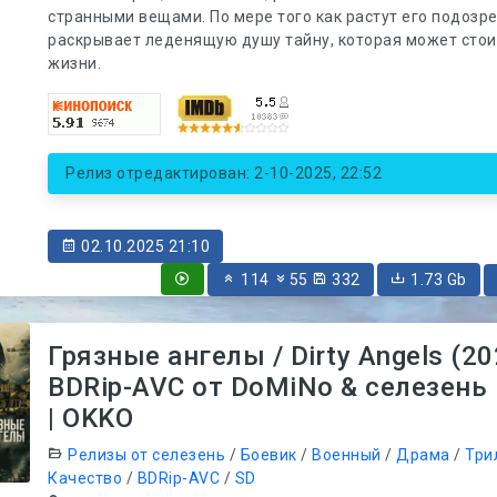
странными вещами. По мере того как растут его подозре
раскрывает леденящую душу тайну, которая может стои
жизни.
Релиз отредактирован: 2-10-2025, 22:52
02.10.2025 21:10
114
55
332
1.73 Gb
Грязные ангелы / Dirty Angels (20
BDRip-AVC от DoMiNo & селезень 
| OKKO
Релизы от селезень
/
Боевик
/
Военный
/
Драма
/
Три
Качество
/
BDRip-AVC
/
SD