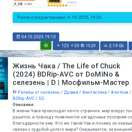
Релиз отредактирован: 4-10-2025, 19:26
04.10.2025 19:10
125
30
1529
2.19 Gb
Жизнь Чака / The Life of Chuck
(2024) BDRip-AVC от DoMiNo &
селезень | D | Мосфильм-Мастер
Релизы от селезень
/
Драма
/
Фантастика
/
Фэнтези
BDRip-AVC
/
SD
Описание:
В жизни Чака происходит нечто странное: мир вокруг п
рушится, а повсюду появляются загадочные послания с
благодарности ему. Кто же такой Чак и почему он оказы
связан с судьбой целого мира? Оказывается, за внешне