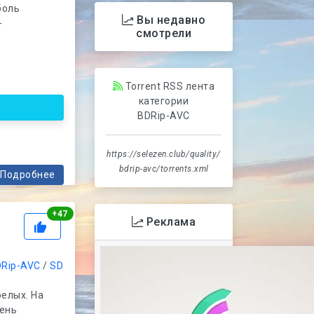
боль
Вы недавно
-
смотрели
Torrent RSS лента
категории
BDRip-AVC
https://selezen.club/quality/
bdrip-avc/torrents.xml
Подробнее
Рейтинг
+
47
Реклама
Rip-AVC
/
SD
елых. На
чень