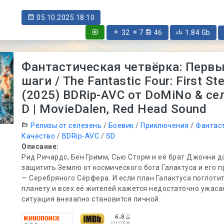
05.10.2025 18:10
32
7
46
1.84 Gb
Фантастическая четвёрка: Перв
шаги / The Fantastic Four: First St
(2025) BDRip-AVC от DoMiNo & сел
D | MovieDalen, Red Head Sound
Релизы от селезень
/
Боевик
/
Приключения
/
Фантас
Качество
/
BDRip-AVC
/
SD
Описание:
Рид Ричардс, Бен Гримм, Сью Сторм и её брат Джонни 
защитить Землю от космического бога Галактуса и его 
— Серебряного Сёрфера. И если план Галактуса поглоти
планету и всех её жителей кажется недостаточно ужас
ситуация внезапно становится личной.