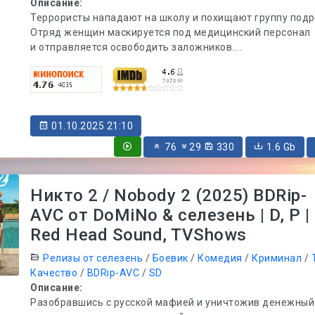
Описание:
Террористы нападают на школу и похищают группу подр
Отряд женщин маскируется под медицинский персонал
и отправляется освободить заложников....
01.10.2025 21:10
76
29
330
1.6 Gb
Никто 2 / Nobody 2 (2025) BDRip-
AVC от DoMiNo & селезень | D, P |
Red Head Sound, TVShows
Релизы от селезень
/
Боевик
/
Комедия
/
Криминал
/
Качество
/
BDRip-AVC
/
SD
Описание:
Разобравшись с русской мафией и уничтожив денежный 