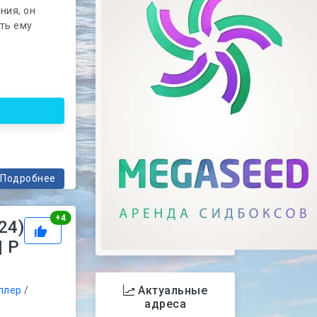
ния, он
ть ему
Подробнее
Рейтинг
+
4
24)
| P
Актуальные
ллер
/
адреса