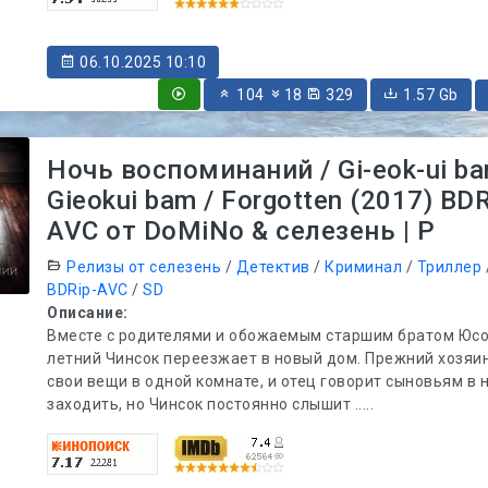
06.10.2025 10:10
104
18
329
1.57 Gb
Ночь воспоминаний / Gi-eok-ui ba
Gieokui bam / Forgotten (2017) BDR
AVC от DoMiNo & селезень | P
Релизы от селезень
/
Детектив
/
Криминал
/
Триллер
BDRip-AVC
/
SD
Описание:
Вместе с родителями и обожаемым старшим братом Юсо
летний Чинсок переезжает в новый дом. Прежний хозяи
свои вещи в одной комнате, и отец говорит сыновьям в 
заходить, но Чинсок постоянно слышит .....