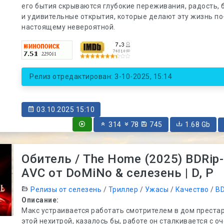
его бытия скрываются глубокие переживания, радость, 
и удивительные открытия, которые делают эту жизнь по
настоящему невероятной.
Релиз отредактирован: 3-10-2025, 15:14
03.10.2025 15:10
314
78
745
1.68 Gb
Обитель / The Home (2025) BDRip-
AVC от DoMiNo & селезень | D, P
Релизы от селезень
/
Триллер
/
Ужасы
/
Качество
/
BD
Описание:
Макс устраивается работать смотрителем в дом престар
этой нехитрой, казалось бы, работе он сталкивается с о