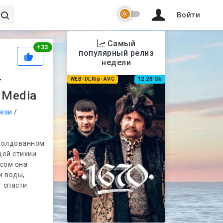
Войти
Самый
Рейтинг
+
33
популярный релиз
недели
т
WEB-DLRip-AVC
12.28 Gb
 Media
ези
/
аколдованном
цей стихии
сом она
и воды,
т спасти