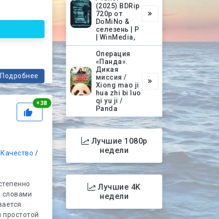
(2025) BDRip
720p от
DoMiNo &
селезень | P
| WinMedia,
Операция
«Панда».
Дикая
Подробнее
миссия /
Xiong mao ji
hua zhi bi luo
qi yu ji /
Рейтинг
+
38
Panda
Лучшие 1080p
недели
/
Качество
/
остепенно
Лучшие 4K
о словами
недели
вается
й простотой