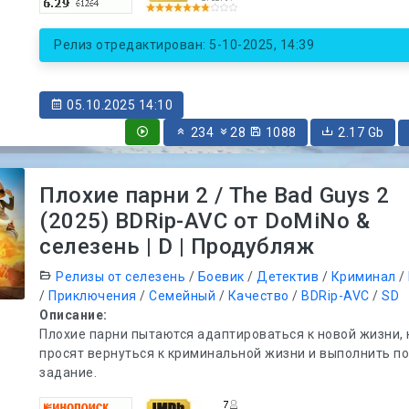
Релиз отредактирован: 5-10-2025, 14:39
05.10.2025 14:10
234
28
1088
2.17 Gb
Плохие парни 2 / The Bad Guys 2
(2025) BDRip-AVC от DoMiNo &
селезень | D | Продубляж
Релизы от селезень
/
Боевик
/
Детектив
/
Криминал
/
/
Приключения
/
Семейный
/
Качество
/
BDRip-AVC
/
SD
Описание:
Плохие парни пытаются адаптироваться к новой жизни, 
просят вернуться к криминальной жизни и выполнить п
задание.