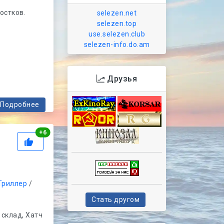
остков.
selezen.net
selezen.top
use.selezen.club
selezen-info.do.am
Друзья
Подробнее
Рейтинг
+
6
Триллер
/
Стать другом
склад, Хатч