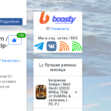
Подробнее
Реквизиты
Рейтинг
+
32
m /
Мы в соц. сетях / RSS
ip-
/
Качество
/
Лучшие релизы
месяца
ком 21-
Безумная
н оставил
Хайди / Mad
неё не
Heidi (2022)
BDRip 720p
от DoMiNo &
селезень |
P2, P |