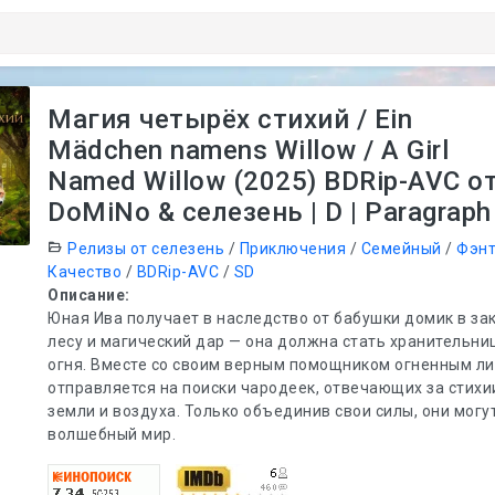
Магия четырёх стихий / Ein
Mädchen namens Willow / A Girl
Named Willow (2025) BDRip-AVC о
DoMiNo & селезень | D | Paragraph
Релизы от селезень
/
Приключения
/
Семейный
/
Фэнт
Качество
/
BDRip-AVC
/
SD
Описание:
Юная Ива получает в наследство от бабушки домик в з
лесу и магический дар — она должна стать хранительни
огня. Вместе со своим верным помощником огненным ли
отправляется на поиски чародеек, отвечающих за стихи
земли и воздуха. Только объединив свои силы, они могу
волшебный мир.