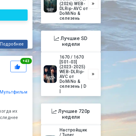
(2026) WEB-
DLRip-AVC от
DoMiNo &
селезень
Лучшие SD
недели
Подробнее
1670 / 1670
Рейтинг
+
43
[S01-03]
(2023-2025)
WEB-DLRip-
AVC от
DoMiNo &
селезень | D
|
Мультфильм
Лучшие 720p
когда их
недели
оследнее
Настройщик
/ Tuner