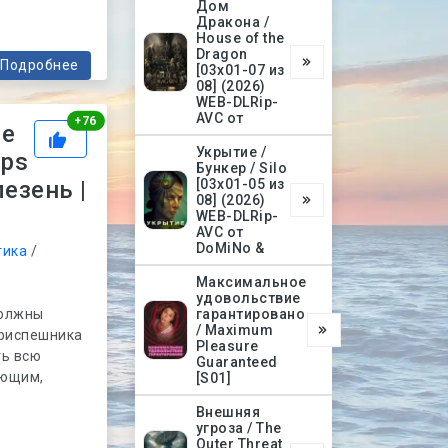
Дом
Дракона /
House of the
Dragon
Подробнее
[03х01-07 из
08] (2026)
WEB-DLRip-
AVC от
Рейтинг
+
76
ые
Укрытие /
eps
Бункер / Silo
езень |
[03х01-05 из
08] (2026)
WEB-DLRip-
AVC от
DoMiNo &
тика
/
Максимальное
удовольствие
должны
гарантировано
/ Maximum
приспешника
Pleasure
ть всю
Guaranteed
ающим,
[S01]
Внешняя
угроза / The
Outer Threat