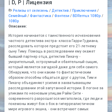
| D, P | Лицензия
Релизы от селезень
/
Детектив
/
Приключения
/
Семейный
/
Фантастика
/
Фэнтези
/
BDRemux 1080p
/
1080p
Описание:
История начинается с таинственного исчезновения
частного детектива экстра- класса Гарри Гудмана,
расследовать которое предстоит его 21-летнему
сыну Тиму. Помощь в расследовании ему окажет
бывший партнер отца, детектив Пикачу -
уморительный, остроумный и обаятельный сыщик,
который является загадкой даже для себя самого.
Обнаружив, что они каким-то фантастическим
образом способны общаться друг с другом, Тим и
Пикачу объединяют усилия в захватывающем
расследовании этой запутанной истории. В погоне за
уликами по неоновым улицам Райм Сити -
современного разросшегося мегаполиса, где люди и
покемоны живут бок о бок в гиперреалистичном
мире игрового экшна, - они встречают самых