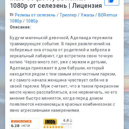
1080p от селезень | Лицензия
Релизы от селезень
/
Триллер
/
Ужасы
/
BDRemux
1080p
/
1080p
Описание:
Будучи маленькой девочкой, Аделаида пережила
травмирующее событие. В парке развлечений на
побережье она отошла от родителей и забрела в
зеркальный лабиринт, где встретила свою точную
копию. Через много лет, уже с мужем и детьми,
Аделаида приезжает в дом бабушки, который
находится рядом с тем самым злосчастным парком,
и с самого начала женщина чувствует себя не в
своей тарелке. Муж считает, что в таком прекрасном
месте нужно расслабляться, а не нервничать, но его
мнение быстро меняется, когда перед домом
появляются незнакомцы в красных комбинезонах с
явно агрессивными намерениями.