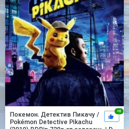
Рей
+
0
Покемон. Детектив Пикачу /
Pokémon Detective Pikachu