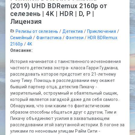
(2019) UHD BDRemux 2160p от
селезень | 4K | HDR | D, P |
Лицензия
Релизы от селезень
/
Детектив
/
Приключения
/
Семейный
/
Фантастика
/
Фэнтези
/
HDR BDRemux
2160p
/
4K
Описание:
История начинается с таинственного исчезновения
частного детектива экстра- класса Гарри Гудмана,
расследовать которое предстоит его 21-летнему
сыну Тиму. Помощь в расследовании ему окажет
бывший партнер отца, детектив Пикачу -
уморительный, остроумный и обаятельный сыщик,
который является загадкой даже для себя самого.
Обнаружив, что они каким-то фантастическим
образом способны общаться друг с другом, Тим и
Пикачу объединяют усилия в захватывающем
расследовании этой запутанной истории. В погоне за
уликами по неоновым улицам Райм Сити -