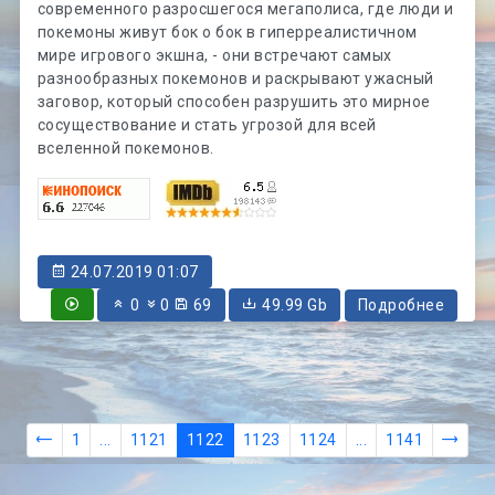
современного разросшегося мегаполиса, где люди и
покемоны живут бок о бок в гиперреалистичном
мире игрового экшна, - они встречают самых
разнообразных покемонов и раскрывают ужасный
заговор, который способен разрушить это мирное
сосуществование и стать угрозой для всей
вселенной покемонов.
24.07.2019 01:07
0
0
69
49.99 Gb
Подробнее
1
...
1121
1122
1123
1124
...
1141
Рей
+
0
Покемон. Детектив Пикачу /