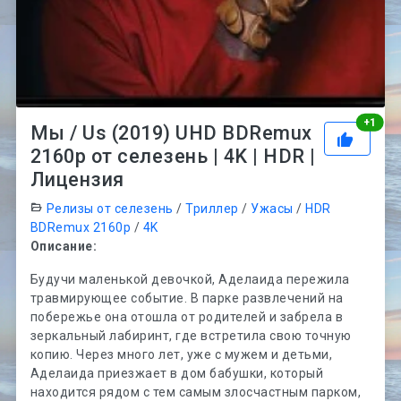
Рей
+
1
Мы / Us (2019) UHD BDRemux
2160p от селезень | 4K | HDR |
Лицензия
Релизы от селезень
/
Триллер
/
Ужасы
/
HDR
BDRemux 2160p
/
4K
Описание:
Будучи маленькой девочкой, Аделаида пережила
травмирующее событие. В парке развлечений на
побережье она отошла от родителей и забрела в
зеркальный лабиринт, где встретила свою точную
копию. Через много лет, уже с мужем и детьми,
Аделаида приезжает в дом бабушки, который
находится рядом с тем самым злосчастным парком,