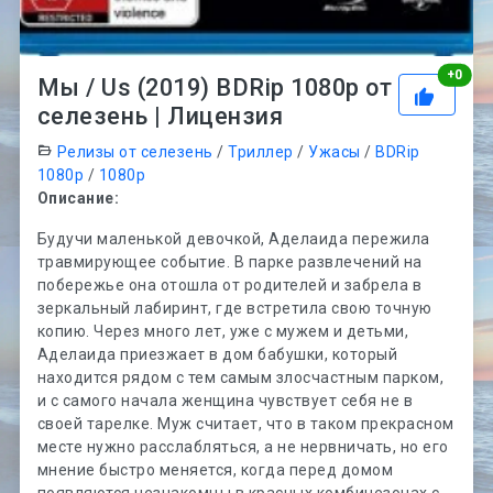
Рей
+
0
Мы / Us (2019) BDRip 1080p от
селезень | Лицензия
Релизы от селезень
/
Триллер
/
Ужасы
/
BDRip
1080p
/
1080p
Описание:
Будучи маленькой девочкой, Аделаида пережила
травмирующее событие. В парке развлечений на
побережье она отошла от родителей и забрела в
зеркальный лабиринт, где встретила свою точную
копию. Через много лет, уже с мужем и детьми,
Аделаида приезжает в дом бабушки, который
находится рядом с тем самым злосчастным парком,
и с самого начала женщина чувствует себя не в
своей тарелке. Муж считает, что в таком прекрасном
месте нужно расслабляться, а не нервничать, но его
мнение быстро меняется, когда перед домом