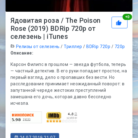
Рей
+
0
Ядовитая роза / The Poison
Rose (2019) BDRip 720p от
селезень | iTunes
Релизы от селезень
/
Триллер
/
BDRip 720p
/
720p
Описание:
Карсон Филипс в прошлом — звезда футбола, теперь
— частный детектив. В его руки попадает простое, на
первый взгляд, дело о пропавших без вести. Но
расследование принимает неожиданный поворот: в
запутанной череде жестоких преступлений
замешана его дочь, которая давно бесследно
исчезла.
24.07.2019 21:07