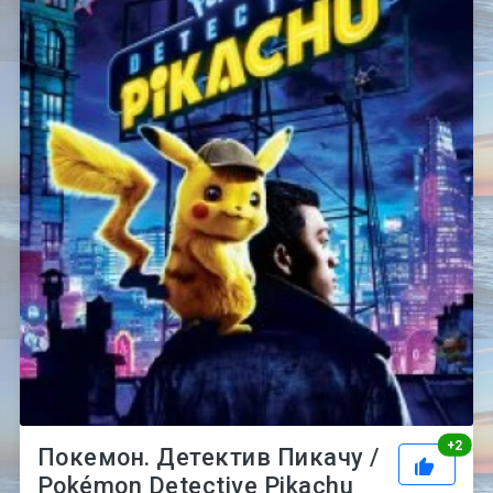
Рей
+
2
Покемон. Детектив Пикачу /
Pokémon Detective Pikachu