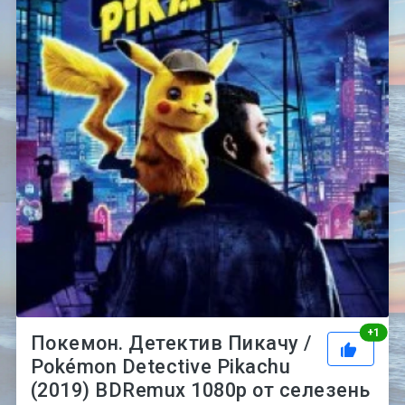
Рей
+
1
Покемон. Детектив Пикачу /
Pokémon Detective Pikachu
(2019) BDRemux 1080p от селезень