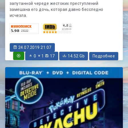
запутанной череде жестоких преступлений
замешана его дочь, которая давно бесследно
исчезла.
24.07.2019 21:07
0
1
17
14.52 Gb
Подробнее