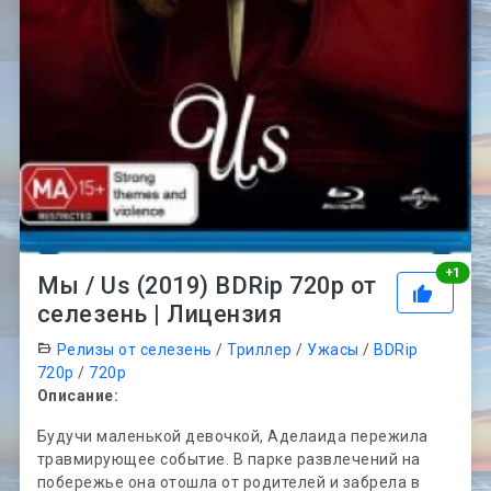
Рей
+
1
Мы / Us (2019) BDRip 720p от
селезень | Лицензия
Релизы от селезень
/
Триллер
/
Ужасы
/
BDRip
720p
/
720p
Описание:
Будучи маленькой девочкой, Аделаида пережила
травмирующее событие. В парке развлечений на
побережье она отошла от родителей и забрела в