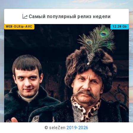
Pokémon Detective Pikachu
(2019) BDRip 1080p от селезень | D,
P | Лицензия
Релизы от селезень
/
Детектив
/
Приключения
/
Семейный
/
Фантастика
/
Фэнтези
/
BDRip 1080p
/
1080p
Описание:
История начинается с таинственного исчезновения
частного детектива экстра- класса Гарри Гудмана,
расследовать которое предстоит его 21-летнему
сыну Тиму. Помощь в расследовании ему окажет
бывший партнер отца, детектив Пикачу -
уморительный, остроумный и обаятельный сыщик,
который является загадкой даже для себя самого.
Обнаружив, что они каким-то фантастическим
образом способны общаться друг с другом, Тим и
Пикачу объединяют усилия в захватывающем
расследовании этой запутанной истории. В погоне за
© seleZen
2019-
2026
уликами по неоновым улицам Райм Сити -