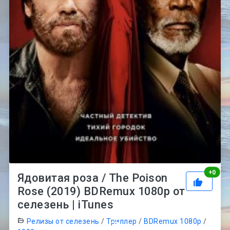
Рей
+
0
Ядовитая роза / The Poison
Rose (2019) BDRemux 1080p от
селезень | iTunes
Релизы от селезень
/
Триллер
/
BDRemux 1080p
/