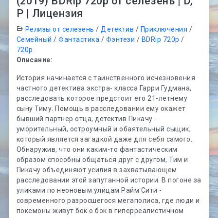
(2019) BDRip 720p от селезень | D,
P | Лицензия
Релизы от селезень
/
Детектив
/
Приключения
/
Семейный
/
Фантастика
/
Фэнтези
/
BDRip 720p
/
720p
Описание:
История начинается с таинственного исчезновения
частного детектива экстра- класса Гарри Гудмана,
расследовать которое предстоит его 21-летнему
сыну Тиму. Помощь в расследовании ему окажет
бывший партнер отца, детектив Пикачу -
уморительный, остроумный и обаятельный сыщик,
который является загадкой даже для себя самого.
Обнаружив, что они каким-то фантастическим
образом способны общаться друг с другом, Тим и
Пикачу объединяют усилия в захватывающем
расследовании этой запутанной истории. В погоне за
уликами по неоновым улицам Райм Сити -
современного разросшегося мегаполиса, где люди и
покемоны живут бок о бок в гиперреалистичном